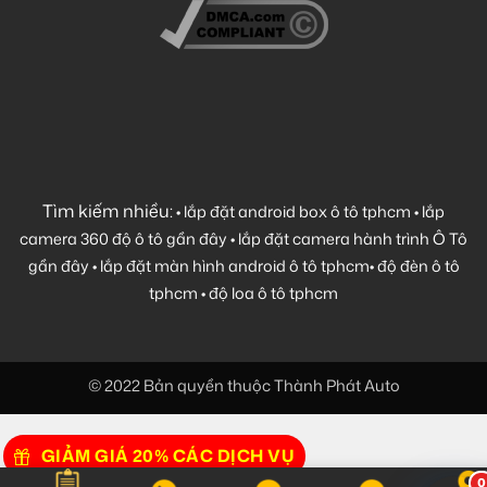
Tìm kiếm nhiều:
•
lắp đặt android box ô tô tphcm
•
lắp
camera 360 độ ô tô gần đây
•
lắp đặt camera hành trình Ô Tô
gần đây
•
lắp đặt màn hình android ô tô tphcm
•
độ đèn ô tô
tphcm
•
độ loa ô tô tphcm
© 2022 Bản quyền thuộc Thành Phát Auto
GIẢM GIÁ 20% CÁC DỊCH VỤ