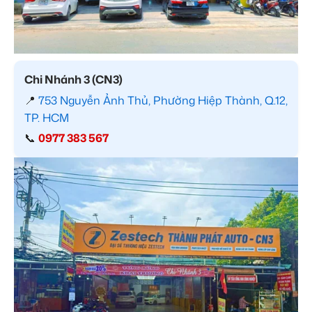
Chi Nhánh 3 (CN3)
📍
753 Nguyễn Ảnh Thủ, Phường Hiệp Thành, Q.12,
TP. HCM
📞
0977 383 567