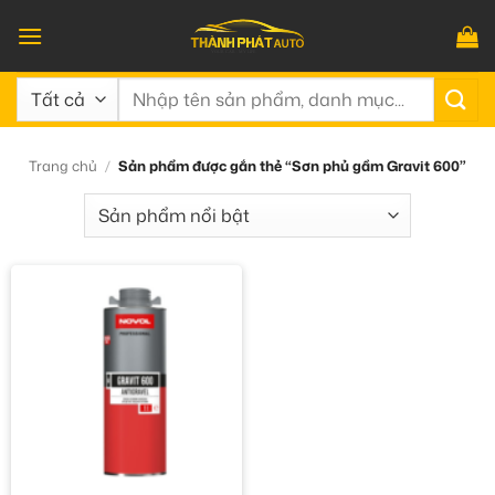
Bỏ
qua
nội
Tìm
dung
kiếm:
Trang chủ
/
Sản phẩm được gắn thẻ “Sơn phủ gầm Gravit 600”