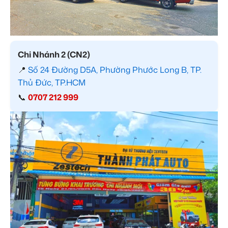
Chi Nhánh 2 (CN2)
📍
Số 24 Đường D5A, Phường Phước Long B, TP.
Thủ Đức, TP.HCM
📞
0707 212 999