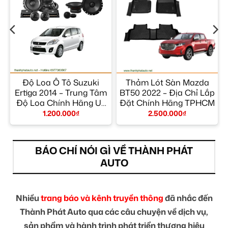
Độ Loa Ô Tô Suzuki
Thảm Lót Sàn Mazda
Ertiga 2014 – Trung Tâm
BT50 2022 – Địa Chỉ Lắp
Độ Loa Chính Hãng Uy
Đặt Chính Hãng TPHCM
Tín TPHCM
1.200.000
₫
2.500.000
₫
BÁO CHÍ NÓI GÌ VỀ THÀNH PHÁT
AUTO
Nhiều
trang báo và kênh truyền thông
đã nhắc đến
Thành Phát Auto qua các câu chuyện về dịch vụ,
sản phẩm và hành trình phát triển thương hiệu