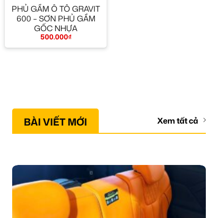
PHỦ GẦM Ô TÔ GRAVIT
600 – SƠN PHỦ GẦM
GỐC NHỰA
500.000
₫
BÀI VIẾT MỚI
Xem tất cả