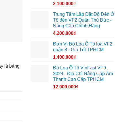
2.100.000
₫
Trung Tâm Lắp Đặt Độ Đèn Ô
Tô đèn VF2 Quận Thủ Đức -
Nâng Cấp Chính Hãng
4.200.000
₫
Đơn Vị Độ Loa Ô Tô loa VF2
quận 8 - Giá Tốt TPHCM
1.400.000
₫
ây là bảng
Độ Loa Ô Tô VinFast VF9
2024 - Địa Chỉ Nâng Cấp Âm
Thanh Cao Cấp TPHCM
12.000.000
₫