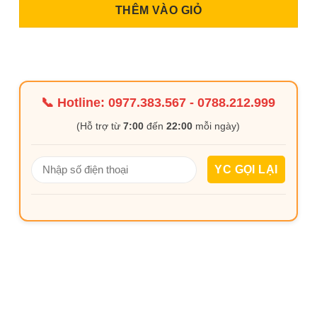
THÊM VÀO GIỎ
📞 Hotline:
0977.383.567
-
0788.212.999
(Hỗ trợ từ
7:00
đến
22:00
mỗi ngày)