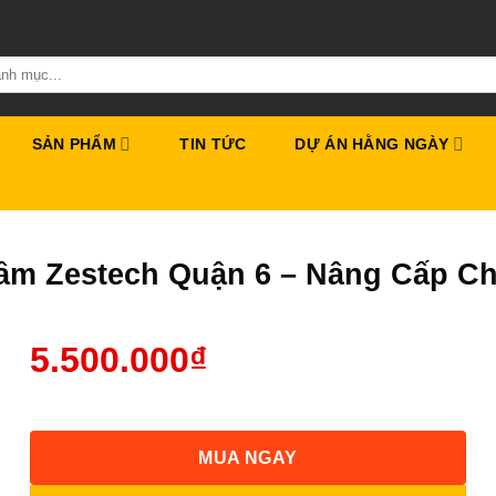
SẢN PHẨM
TIN TỨC
DỰ ÁN HẰNG NGÀY
ầm Zestech Quận 6 – Nâng Cấp C
5.500.000
₫
MUA NGAY