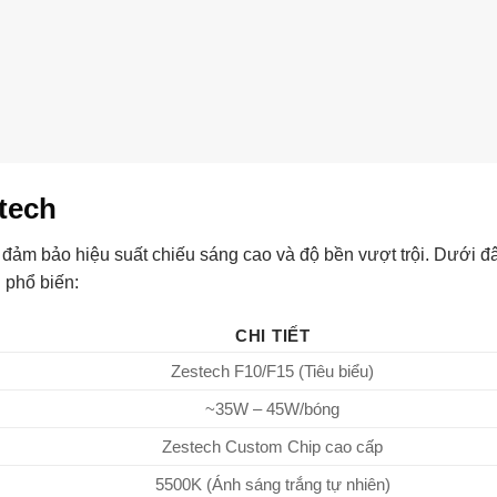
tech
 đảm bảo hiệu suất chiếu sáng cao và độ bền vượt trội. Dưới đ
 phổ biến:
CHI TIẾT
Zestech F10/F15 (Tiêu biểu)
~35W – 45W/bóng
Zestech Custom Chip cao cấp
5500K (Ánh sáng trắng tự nhiên)