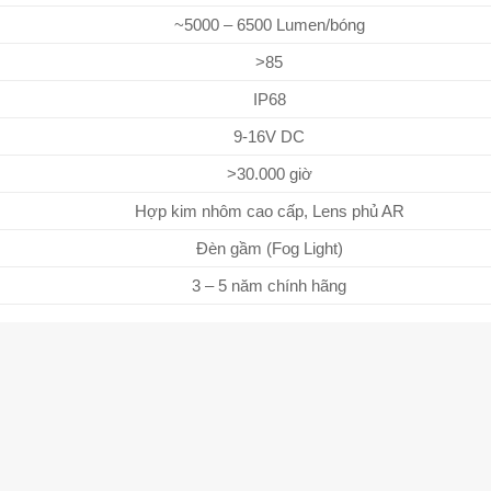
~5000 – 6500 Lumen/bóng
>85
IP68
9-16V DC
>30.000 giờ
Hợp kim nhôm cao cấp, Lens phủ AR
Đèn gầm (Fog Light)
3 – 5 năm chính hãng