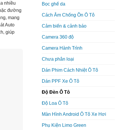
ủa nhiều
Bọc ghế da
hoặc đường
Cách Âm Chống Ồn Ô Tô
ởng, mang
át Auto
Cảm biến & cảnh báo
h, giúp
Camera 360 độ
Camera Hành Trình
Chưa phân loại
Dán Phim Cách Nhiệt Ô Tô
Dán PPF Xe Ô Tô
Độ Đèn Ô Tô
Độ Loa Ô Tô
Màn Hình Android Ô Tô Xe Hơi
Phụ Kiện Limo Green