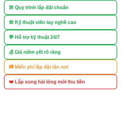
🛠 Quy trình lắp đặt chuẩn
🛠 Kỹ thuật viên tay nghề cao
💬 Hỗ trợ kỹ thuật 24/7
💰 Giá niêm yết rõ ràng
🚚 Miễn phí lắp đặt tận nơi
❤️ Lắp xong hài lòng mới thu tiền