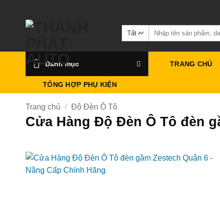
Bỏ
qua
Tìm
nội
kiếm:
dung
Danh mục
TRANG CHỦ
TỔNG HỢP PHỤ KIỆN
Trang chủ
/
Độ Đèn Ô Tô
Cửa Hàng Độ Đèn Ô Tô đèn g