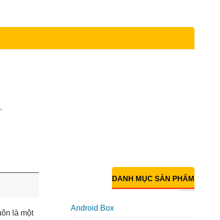
.
DANH MỤC SẢN PHẨM
Android Box
uôn là một