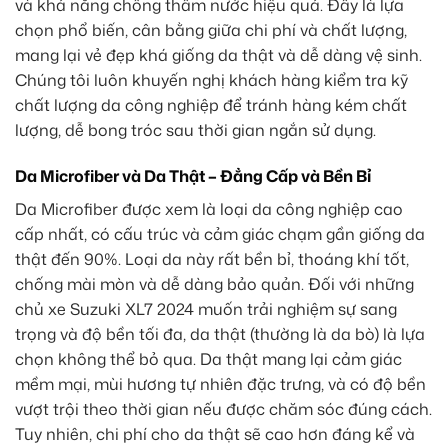
và khả năng chống thấm nước hiệu quả. Đây là lựa
chọn phổ biến, cân bằng giữa chi phí và chất lượng,
mang lại vẻ đẹp khá giống da thật và dễ dàng vệ sinh.
Chúng tôi luôn khuyến nghị khách hàng kiểm tra kỹ
chất lượng da công nghiệp để tránh hàng kém chất
lượng, dễ bong tróc sau thời gian ngắn sử dụng.
Da Microfiber và Da Thật – Đẳng Cấp và Bền Bỉ
Da Microfiber được xem là loại da công nghiệp cao
cấp nhất, có cấu trúc và cảm giác chạm gần giống da
thật đến 90%. Loại da này rất bền bỉ, thoáng khí tốt,
chống mài mòn và dễ dàng bảo quản. Đối với những
chủ xe Suzuki XL7 2024 muốn trải nghiệm sự sang
trọng và độ bền tối đa, da thật (thường là da bò) là lựa
chọn không thể bỏ qua. Da thật mang lại cảm giác
mềm mại, mùi hương tự nhiên đặc trưng, và có độ bền
vượt trội theo thời gian nếu được chăm sóc đúng cách.
Tuy nhiên, chi phí cho da thật sẽ cao hơn đáng kể và