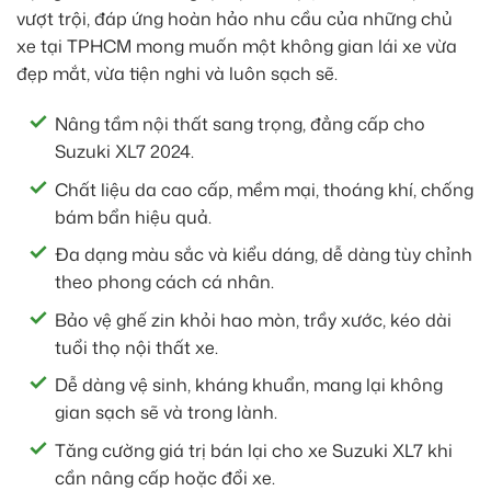
vượt trội, đáp ứng hoàn hảo nhu cầu của những chủ
xe tại TPHCM mong muốn một không gian lái xe vừa
đẹp mắt, vừa tiện nghi và luôn sạch sẽ.
Nâng tầm nội thất sang trọng, đẳng cấp cho
Suzuki XL7 2024.
Chất liệu da cao cấp, mềm mại, thoáng khí, chống
bám bẩn hiệu quả.
Đa dạng màu sắc và kiểu dáng, dễ dàng tùy chỉnh
theo phong cách cá nhân.
Bảo vệ ghế zin khỏi hao mòn, trầy xước, kéo dài
tuổi thọ nội thất xe.
Dễ dàng vệ sinh, kháng khuẩn, mang lại không
gian sạch sẽ và trong lành.
Tăng cường giá trị bán lại cho xe Suzuki XL7 khi
cần nâng cấp hoặc đổi xe.