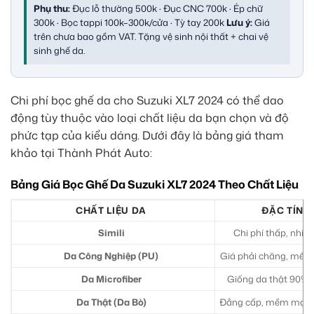
Phụ thu:
Đục lỗ thường 500k · Đục CNC 700k · Ép chữ
300k · Bọc tappi 100k–300k/cửa · Tỳ tay 200k
Lưu ý:
Giá
trên chưa bao gồm VAT. Tặng vệ sinh nội thất + chai vệ
sinh ghế da.
Chi phí bọc ghế da cho Suzuki XL7 2024 có thể dao
động tùy thuộc vào loại chất liệu da bạn chọn và độ
phức tạp của kiểu dáng. Dưới đây là bảng giá tham
khảo tại Thành Phát Auto:
Bảng Giá Bọc Ghế Da Suzuki XL7 2024 Theo Chất Liệu
CHẤT LIỆU DA
ĐẶC TÍNH 
Simili
Chi phí thấp, nhiề
Da Công Nghiệp (PU)
Giá phải chăng, mềm 
Da Microfiber
Giống da thật 90%, 
Da Thật (Da Bò)
Đẳng cấp, mềm mại, t