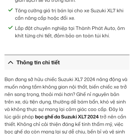
gian sạch sẽ và trong lành.
Tăng cường giá trị bán lại cho xe Suzuki XL7 khi
cần nâng cấp hoặc đổi xe.
Lắp đặt chuyên nghiệp tại Thành Phát Auto, ôm
khít từng chi tiết, đảm bảo an toàn túi khí.
Thông tin chi tiết
Bạn đang sở hữu chiếc Suzuki XL7 2024 năng động và
muốn nâng tầm không gian nội thất, biến chiếc xe trở
nên sang trọng, thoải mái hơn? Ghế nỉ nguyên bản
trên xe, dù tiện dụng, thường dễ bám bẩn, khó vệ sinh
và không thực sự mang lại cảm giác cao cấp. Đây là
lúc giải pháp
bọc ghế da Suzuki XL7 2024
trở nên cần
thiết. Không chỉ cải thiện đáng kể tính thẩm mỹ, việc
bọc ghế da còn mang lại sự dễ chịu, bền bỉ và vệ sinh