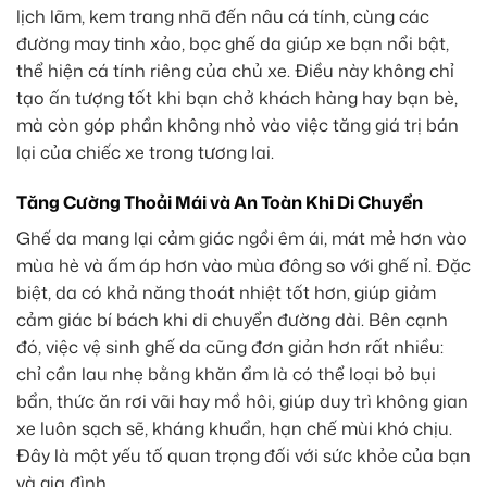
lịch lãm, kem trang nhã đến nâu cá tính, cùng các
đường may tinh xảo, bọc ghế da giúp xe bạn nổi bật,
thể hiện cá tính riêng của chủ xe. Điều này không chỉ
tạo ấn tượng tốt khi bạn chở khách hàng hay bạn bè,
mà còn góp phần không nhỏ vào việc tăng giá trị bán
lại của chiếc xe trong tương lai.
Tăng Cường Thoải Mái và An Toàn Khi Di Chuyển
Ghế da mang lại cảm giác ngồi êm ái, mát mẻ hơn vào
mùa hè và ấm áp hơn vào mùa đông so với ghế nỉ. Đặc
biệt, da có khả năng thoát nhiệt tốt hơn, giúp giảm
cảm giác bí bách khi di chuyển đường dài. Bên cạnh
đó, việc vệ sinh ghế da cũng đơn giản hơn rất nhiều:
chỉ cần lau nhẹ bằng khăn ẩm là có thể loại bỏ bụi
bẩn, thức ăn rơi vãi hay mồ hôi, giúp duy trì không gian
xe luôn sạch sẽ, kháng khuẩn, hạn chế mùi khó chịu.
Đây là một yếu tố quan trọng đối với sức khỏe của bạn
và gia đình.