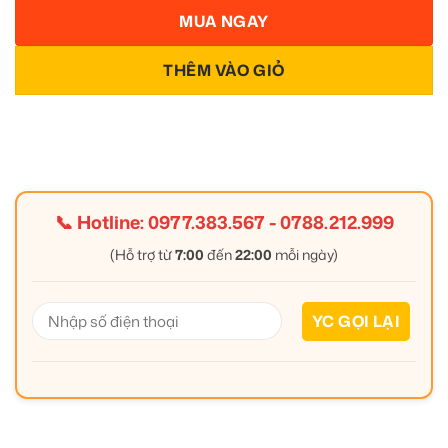
MUA NGAY
THÊM VÀO GIỎ
📞 Hotline:
0977.383.567
-
0788.212.999
(Hỗ trợ từ
7:00
đến
22:00
mỗi ngày)