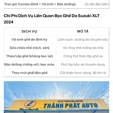
Trọn gói Combo (Ghế + Vệ sinh + Bảo dưỡng)
Ưu đãi đặc biệt kh
Chi Phí Dịch Vụ Liên Quan Bọc Ghế Da Suzuki XL7
2024
DỊCH VỤ
MÔ TẢ
Vệ sinh ghế da định kỳ
Làm sạch, dưỡng da chuyên sâu
Sửa chữa nhỏ (rách, sờn)
Vá, thay thế miếng da nhỏ
Tháo/Lắp ghế (không bọc lại)
Công thợ tháo lắp ghế xe
Bảo dưỡng chống nứt, bạc màu
Phủ lớp bảo vệ chuyên dụng
Thay mút ghế/độn ghế
Cải thiện form dáng, độ êm ái