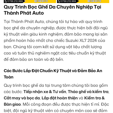
Quy Trình Bọc Ghế Da Chuyên Nghiệp Tại
Thành Phát Auto
Tại Thành Phát Auto, chúng tôi tự hào với quy trình
bọc ghế da chuyên nghiệp, được thực hiện bởi đội ngũ
kỹ thuật viên giàu kinh nghiệm, đảm bảo mang lại sản
phẩm hoàn hảo nhất cho chiếc Suzuki XL7 2024 của
bạn. Chúng tôi cam kết sử dụng vật liệu chất lượng
cao và tuân thủ nghiêm ngặt các tiêu chuẩn kỹ thuật
để đảm bảo an toàn và độ bền.
Các Bước Lắp Đặt Chuẩn Kỹ Thuật và Đảm Bảo An
Toàn
Quy trình bọc ghế da tại trung tâm chúng tôi bao gồm
các bước:
Tiếp nhận xe & Tư vấn
,
Tháo ghế và kiểm tra
,
Cắt may và bọc da
,
Lắp đặt hoàn thiện
và
Kiểm tra &
Bàn giao
. Mỗi công đoạn đều được thực hiện tỉ mỉ. Đặc
biệt, đội ngũ kỹ thuật viên có chuyên môn cao sẽ đảm