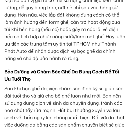
Một số đơn vị giá rẻ có thể sử dụng chất liệu kém chất
lượng, dễ gây bong tróc, nứt nẻ chỉ sau vài tháng sử
dụng. Hơn nữa, việc lắp đặt không đúng cách có thể
làm ảnh hưởng đến form ghế, cản trở hoạt động của
túi khí bên hông (nếu có) hoặc gây ra các lỗi về điện
nếu có tích hợp chức năng sưởi/làm mát ghế. Hãy luôn
ưu tiên các trung tâm uy tín tại TPHCM như Thành
Phát Auto để nhận được dịch vụ bọc ghế da chính
hãng và chế độ bảo hành rõ ràng.
Bảo Dưỡng và Chăm Sóc Ghế Da Đúng Cách Để Tối
Ưu Tuổi Thọ
Sau khi bọc ghế da, việc chăm sóc định kỳ sẽ giúp kéo
dài tuổi thọ và giữ cho bộ ghế luôn như mới. Bạn nên
sử dụng dung dịch vệ sinh da chuyên dụng, tránh các
hóa chất tẩy rửa mạnh. Hút bụi thường xuyên và lau
sạch vết bẩn ngay khi chúng xuất hiện. Đối với da thật,
việc dưỡng da bằng các sản phẩm chuyên biệt sẽ giúp