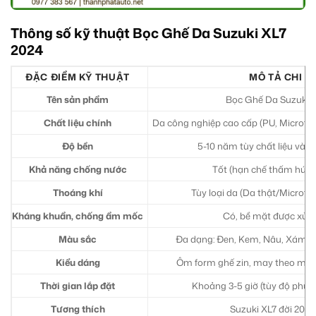
Thông số kỹ thuật Bọc Ghế Da Suzuki XL7
2024
ĐẶC ĐIỂM KỸ THUẬT
MÔ TẢ CHI TI
Tên sản phẩm
Bọc Ghế Da Suzuki 
Chất liệu chính
Da công nghiệp cao cấp (PU, Microfiber
Độ bền
5-10 năm tùy chất liệu và 
Khả năng chống nước
Tốt (hạn chế thấm hút, d
Thoáng khí
Tùy loại da (Da thật/Microfibe
Kháng khuẩn, chống ẩm mốc
Có, bề mặt được xử lý
Màu sắc
Đa dạng: Đen, Kem, Nâu, Xám, Đ
Kiểu dáng
Ôm form ghế zin, may theo mẫu 
Thời gian lắp đặt
Khoảng 3-5 giờ (tùy độ phức t
Tương thích
Suzuki XL7 đời 2020