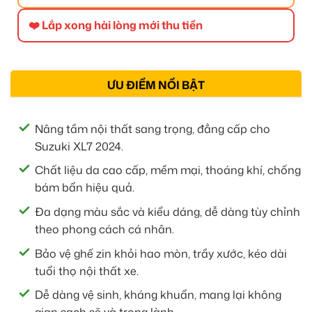
❤️ Lắp xong hài lòng mới thu tiền
ƯU ĐIỂM NỔI BẬT
Nâng tầm nội thất sang trọng, đẳng cấp cho
Suzuki XL7 2024.
Chất liệu da cao cấp, mềm mại, thoáng khí, chống
bám bẩn hiệu quả.
Đa dạng màu sắc và kiểu dáng, dễ dàng tùy chỉnh
theo phong cách cá nhân.
Bảo vệ ghế zin khỏi hao mòn, trầy xước, kéo dài
tuổi thọ nội thất xe.
Dễ dàng vệ sinh, kháng khuẩn, mang lại không