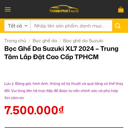
Bỏ
qua
nội
Tìm
dung
kiếm:
Trang chủ
/
Bọc ghế da
/
Bọc ghế da Suzuki
Bọc Ghế Da Suzuki XL7 2024 – Trung
Tâm Lắp Đặt Cao Cấp TPHCM
Lưu ý: Bảng giá, hình ảnh, thông số kỹ thuật và quà tặng có thể thay
đổi. Vui lòng liên hệ trực tiếp để được tư vấn chính xác và phù hợp.
Xin cảm ơn
7.500.000
₫