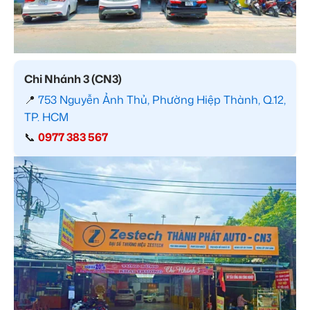
Chi Nhánh 3 (CN3)
📍
753 Nguyễn Ảnh Thủ, Phường Hiệp Thành, Q.12,
TP. HCM
📞
0977 383 567