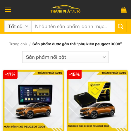
Bỏ
qua
nội
Tìm
dung
kiếm:
Trang chủ
/
Sản phẩm được gắn thẻ “phụ kiện peugeot 3008”
-17%
-15%