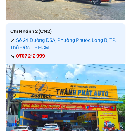
Chi Nhánh 2 (CN2)
📍
Số 24 Đường D5A, Phường Phước Long B, TP.
Thủ Đức, TP.HCM
📞
0707 212 999