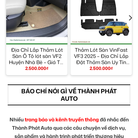
Địa Chỉ Lắp Thảm Lót
Thảm Lót Sàn VinFast
Sàn Ô Tô lót sàn VF2
VF3 2025 – Địa Chỉ Lắp
Huyện Nhà Bè – Giá Tốt
Đặt Thảm Sàn Uy Tín
TPHCM
TPHCM
2.500.000
₫
2.500.000
₫
BÁO CHÍ NÓI GÌ VỀ THÀNH PHÁT
AUTO
Nhiều
trang báo và kênh truyền thông
đã nhắc đến
Thành Phát Auto qua các câu chuyện về dịch vụ,
sản phẩm và hành trình phát triển thương hiệu