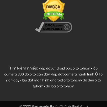
Tìm kiếm nhiều:
•
lắp đặt android box ô tô tphcm
•
lắp
camera 360 độ ô tô gần đây
•
lắp đặt camera hành trình Ô Tô
gần đây
•
lắp đặt màn hình android ô tô tphcm
•
độ đèn ô tô
tphcm
•
độ loa ô tô tphcm
© 2022 Bản quyền thuộc Thành Phát Auto