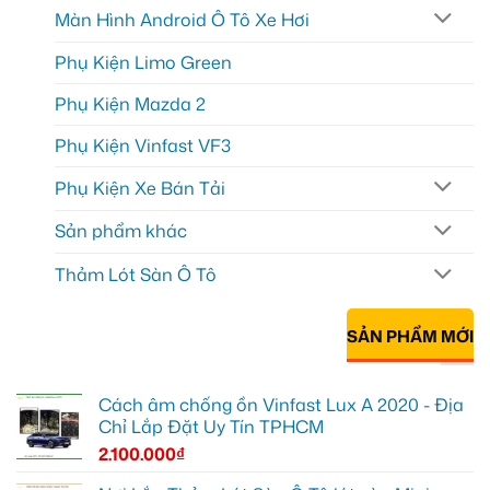
Màn Hình Android Ô Tô Xe Hơi
Phụ Kiện Limo Green
Phụ Kiện Mazda 2
Phụ Kiện Vinfast VF3
Phụ Kiện Xe Bán Tải
Sản phẩm khác
Thảm Lót Sàn Ô Tô
SẢN PHẨM MỚI
Cách âm chống ồn Vinfast Lux A 2020 - Địa
Chỉ Lắp Đặt Uy Tín TPHCM
2.100.000
₫