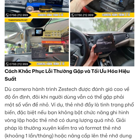
Cách Khắc Phục Lỗi Thường Gặp và Tối Ưu Hóa Hiệu
Suất
Dù camera hành trình Zestech được đánh giá cao về
độ ổn định, đôi khi người dùng vẫn có thể gặp phải
một số vấn đề nhỏ. Ví dụ, thẻ nhớ đầy là tình trạng phổ
biến, đặc biệt nếu bạn không bật chức năng ghi hình
vòng lặp hoặc thẻ nhớ có dung lượng quá nhỏ. Giải
pháp là thường xuyên kiểm tra và format thẻ nhớ
(khoảng 1 lần/tháng) hoặc nâng cấp lên thẻ nhớ dung