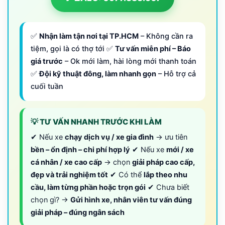
✅
Nhận làm tận nơi tại TP.HCM
– Không cần ra
tiệm, gọi là có thợ tới ✅
Tư vấn miễn phí – Báo
giá trước
– Ok mới làm, hài lòng mới thanh toán
✅
Đội kỹ thuật đông, làm nhanh gọn
– Hỗ trợ cả
cuối tuần
💡 TƯ VẤN NHANH TRƯỚC KHI LÀM
✔ Nếu xe
chạy dịch vụ / xe gia đình
→ ưu tiên
bền – ổn định – chi phí hợp lý
✔ Nếu xe
mới / xe
cá nhân / xe cao cấp
→ chọn
giải pháp cao cấp,
đẹp và trải nghiệm tốt
✔ Có thể
lắp theo nhu
cầu, làm từng phần hoặc trọn gói
✔ Chưa biết
chọn gì? →
Gửi hình xe, nhân viên tư vấn đúng
giải pháp – đúng ngân sách