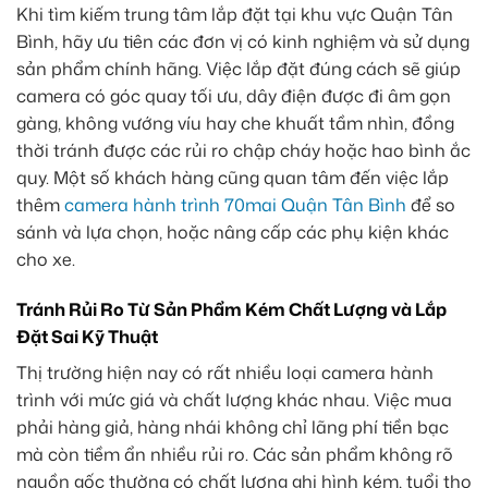
Khi tìm kiếm trung tâm lắp đặt tại khu vực Quận Tân
Bình, hãy ưu tiên các đơn vị có kinh nghiệm và sử dụng
sản phẩm chính hãng. Việc lắp đặt đúng cách sẽ giúp
camera có góc quay tối ưu, dây điện được đi âm gọn
gàng, không vướng víu hay che khuất tầm nhìn, đồng
thời tránh được các rủi ro chập cháy hoặc hao bình ắc
quy. Một số khách hàng cũng quan tâm đến việc lắp
thêm
camera hành trình 70mai Quận Tân Bình
để so
sánh và lựa chọn, hoặc nâng cấp các phụ kiện khác
cho xe.
Tránh Rủi Ro Từ Sản Phẩm Kém Chất Lượng và Lắp
Đặt Sai Kỹ Thuật
Thị trường hiện nay có rất nhiều loại camera hành
trình với mức giá và chất lượng khác nhau. Việc mua
phải hàng giả, hàng nhái không chỉ lãng phí tiền bạc
mà còn tiềm ẩn nhiều rủi ro. Các sản phẩm không rõ
nguồn gốc thường có chất lượng ghi hình kém, tuổi thọ