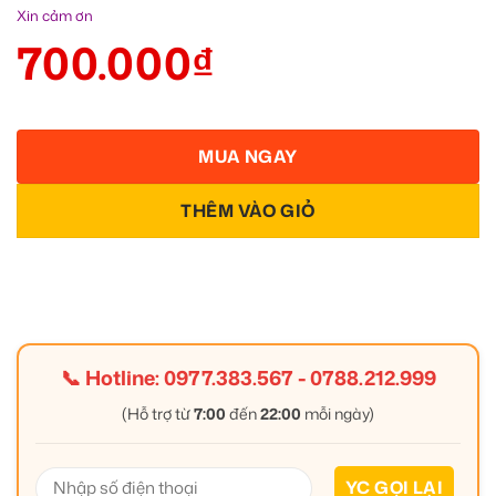
Xin cảm ơn
700.000
₫
MUA NGAY
THÊM VÀO GIỎ
📞 Hotline:
0977.383.567
-
0788.212.999
(Hỗ trợ từ
7:00
đến
22:00
mỗi ngày)