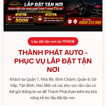
Lắp đặt tận nơi tại TP.HCM
THÀNH PHÁT AUTO -
PHỤC VỤ LẮP ĐẶT TẬN
NƠI
Khách tại Quận 7, Nhà Bè, Bình Chánh, Quận 8, Gò
Vấp, Tân Bình, Hóc Môn và các khu vực lân cận có
thể gửi thông tin xe để Thành Phát Auto kiểm tra khả
năng hỗ trợ lắp đặt tận nơi.