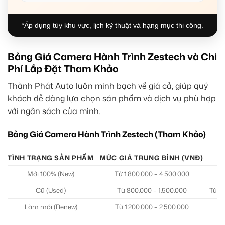
*Áp dụng tùy khu vực, lịch kỹ thuật và hạng mục thi công.
Bảng Giá Camera Hành Trình Zestech và Chi
Phí Lắp Đặt Tham Khảo
Thành Phát Auto luôn minh bạch về giá cả, giúp quý
khách dễ dàng lựa chọn sản phẩm và dịch vụ phù hợp
với ngân sách của mình.
Bảng Giá Camera Hành Trình Zestech (Tham Khảo)
TÌNH TRẠNG SẢN PHẨM
MỨC GIÁ TRUNG BÌNH (VNĐ)
Mới 100% (New)
Từ 1.800.000 – 4.500.000
Cũ (Used)
Từ 800.000 – 1.500.000
Tùy 
Làm mới (Renew)
Từ 1.200.000 – 2.500.000
Hà