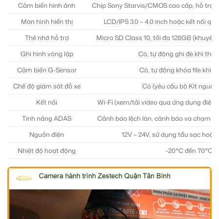
Cảm biến hình ảnh
Chip Sony Starvis/CMOS cao cấp, hỗ trợ g
Màn hình hiển thị
LCD/IPS 3.0 – 4.0 inch hoặc kết nối q
Thẻ nhớ hỗ trợ
Micro SD Class 10, tối đa 128GB (khuyên
Ghi hình vòng lặp
Có, tự động ghi đè khi thẻ
Cảm biến G-Sensor
Có, tự động khóa file khi 
Chế độ giám sát đỗ xe
Có (yêu cầu bộ Kit nguồn 
Kết nối
Wi-Fi (xem/tải video qua ứng dụng điện t
Tính năng ADAS
Cảnh báo lệch làn, cảnh báo va chạm s
Nguồn điện
12V – 24V, sử dụng tẩu sạc hoặc
Nhiệt độ hoạt động
-20°C đến 70°C