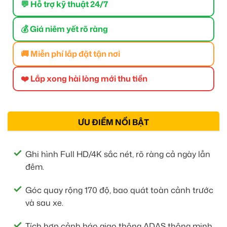
💬 Hỗ trợ kỹ thuật 24/7
💰 Giá niêm yết rõ ràng
🚚 Miễn phí lắp đặt tận nơi
❤️ Lắp xong hài lòng mới thu tiền
ƯU ĐIỂM NỔI BẬT
Ghi hình Full HD/4K sắc nét, rõ ràng cả ngày lẫn
đêm.
Góc quay rộng 170 độ, bao quát toàn cảnh trước
và sau xe.
Tích hợp cảnh báo giao thông ADAS thông minh,