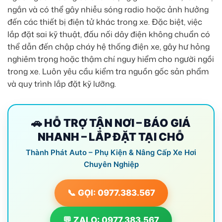
ngắn và có thể gây nhiễu sóng radio hoặc ảnh hưởng
đến các thiết bị điện tử khác trong xe. Đặc biệt, việc
lắp đặt sai kỹ thuật, đấu nối dây điện không chuẩn có
thể dẫn đến chập cháy hệ thống điện xe, gây hư hỏng
nghiêm trọng hoặc thậm chí nguy hiểm cho người ngồi
trong xe. Luôn yêu cầu kiểm tra nguồn gốc sản phẩm
và quy trình lắp đặt kỹ lưỡng.
🚗 HỖ TRỢ TẬN NƠI – BÁO GIÁ
NHANH – LẮP ĐẶT TẠI CHỖ
Thành Phát Auto – Phụ Kiện & Nâng Cấp Xe Hơi
Chuyên Nghiệp
📞 GỌI: 0977.383.567
💬 ZALO: 0977.383.567