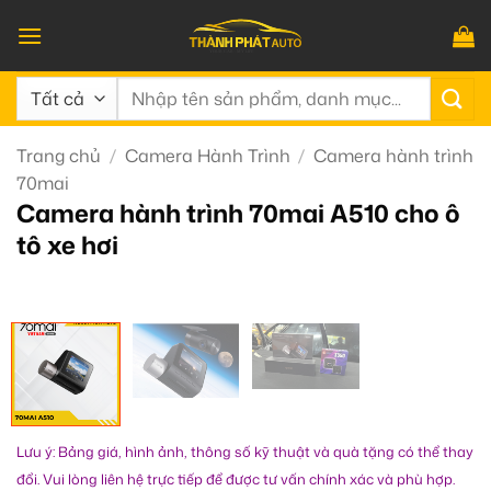
Bỏ
qua
nội
Tìm
dung
kiếm:
Trang chủ
/
Camera Hành Trình
/
Camera hành trình
70mai
Camera hành trình 70mai A510 cho ô
tô xe hơi
Lưu ý: Bảng giá, hình ảnh, thông số kỹ thuật và quà tặng có thể thay
đổi. Vui lòng liên hệ trực tiếp để được tư vấn chính xác và phù hợp.