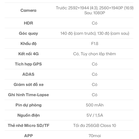
Trước: 2592×1944 (4:3), 2560×1940P (16:9)
Camera
Sau: 1080P
HDR
Có
Góc quay
140 độ (cam trước), 130 độ (cam sau)
Khẩu độ
F1.8
Kết nối 4G
Có, Tùy chọn lắp thêm
Tích hợp GPS
Có
ADAS
Có
Giám sát đỗ xe
Có
Ghi hình Time-Lapse
Có
Pin dự phòng
500 mAh
Nguồn điện
5V / 1,5A
Thẻ nhớ Micro SD/TF
Tối đa 256GB Class 10
APP
70mai