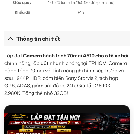
Góc quay
140 độ (cam trước), 130 độ (cam sau)
Khẩu độ
F1.8
Thông tin chi tiết
Lắp đặt
Camera hành trình 70mai A510 cho ô tô xe hơi
chính hãng, lắp đặt nhanh chóng tại TP.HCM. Camera
hành trình 70mai với tính năng ghi hình kép trước và
sau, 1944P HDR, cảm biến Sony Starvis 2, tích hợp
GPS, ADAS, giám sát đỗ xe 24h. Giá tốt: 2.590K –
2.980K. Tặng thẻ nhớ 32GB!