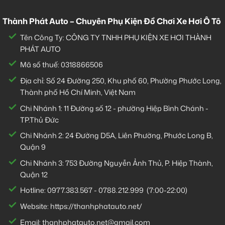
Thành Phát Auto – Chuyên Phụ Kiện Đồ Chơi Xe Hơi Ô Tô
Tên Công Ty: CÔNG TY TNHH PHỤ KIỆN XE HƠI THÀNH
PHÁT AUTO
Mã số thuế: 0318866506
Địa chỉ: Số 24 Đường 250, Khu phố 60, Phường Phước Long,
Thành phố Hồ Chí Minh, Việt Nam
Chi Nhánh 1:
11 Đường số 12 - phường Hiệp Bình Chánh -
TP.Thủ Đức
Chi Nhánh 2:
24 Đường D5A, Liên Phường, Phước Long B,
Quận 9
Chi Nhánh 3:
753 Đường Nguyễn Ảnh Thủ, P. Hiệp Thành,
Quận 12
Hotline:
0977.383.567
-
0788.212.999
(7:00-22:00)
Website:
https://thanhphatauto.net/
Email:
thanhphatauto.net@gmail.com