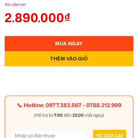
Xin cảm ơn
2.890.000
₫
MUA NGAY
THÊM VÀO GIỎ
📞 Hotline:
0977.383.567
-
0788.212.999
(Hỗ trợ từ
7:00
đến
22:00
mỗi ngày)