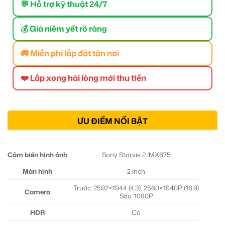
💬 Hỗ trợ kỹ thuật 24/7
💰 Giá niêm yết rõ ràng
🚚 Miễn phí lắp đặt tận nơi
❤️ Lắp xong hài lòng mới thu tiền
ƯU ĐIỂM NỔI BẬT
Cảm biến hình ảnh
Sony Starvis 2 IMX675
Màn hình
2 Inch
Trước: 2592×1944 (4:3), 2560×1940P (16:9)
Camera
Sau: 1080P
HDR
Có