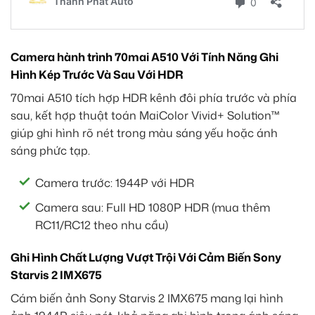
Camera hành trình 70mai A510 Với Tính Năng Ghi
Hình Kép Trước Và Sau Với HDR
70mai A510 tích hợp HDR kênh đôi phía trước và phía
sau, kết hợp thuật toán MaiColor Vivid+ Solution™
giúp ghi hình rõ nét trong màu sáng yếu hoặc ánh
sáng phức tạp.
Camera trước: 1944P với HDR
Camera sau: Full HD 1080P HDR (mua thêm
RC11/RC12 theo nhu cầu)
Ghi Hình Chất Lượng Vượt Trội Với Cảm Biến Sony
Starvis 2 IMX675
Cám biến ảnh Sony Starvis 2 IMX675 mang lại hình