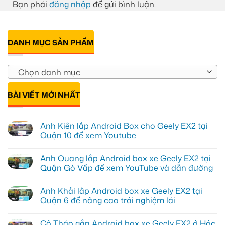
Bạn phải
đăng nhập
để gửi bình luận.
DANH MỤC SẢN PHẨM
Chọn danh mục
BÀI VIẾT MỚI NHẤT
Anh Kiên lắp Android Box cho Geely EX2 tại
Quận 10 để xem Youtube
Không
có
Anh Quang lắp Android box xe Geely EX2 tại
bình
luận
Quận Gò Vấp để xem YouTube và dẫn đường
ở
Anh
Không
Kiên
có
Anh Khải lắp Android box xe Geely EX2 tại
lắp
bình
Android
luận
Quận 6 để nâng cao trải nghiệm lái
Box
ở
cho
Anh
Không
Geely
Quang
có
Cô Thảo gắn Android box xe Geely EX2 ở Hóc
EX2
lắp
bình