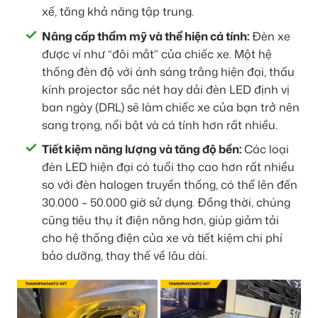
xế, tăng khả năng tập trung.
Nâng cấp thẩm mỹ và thể hiện cá tính:
Đèn xe
được ví như “đôi mắt” của chiếc xe. Một hệ
thống đèn độ với ánh sáng trắng hiện đại, thấu
kính projector sắc nét hay dải đèn LED định vị
ban ngày (DRL) sẽ làm chiếc xe của bạn trở nên
sang trọng, nổi bật và cá tính hơn rất nhiều.
Tiết kiệm năng lượng và tăng độ bền:
Các loại
đèn LED hiện đại có tuổi thọ cao hơn rất nhiều
so với đèn halogen truyền thống, có thể lên đến
30.000 – 50.000 giờ sử dụng. Đồng thời, chúng
cũng tiêu thụ ít điện năng hơn, giúp giảm tải
cho hệ thống điện của xe và tiết kiệm chi phí
bảo dưỡng, thay thế về lâu dài.