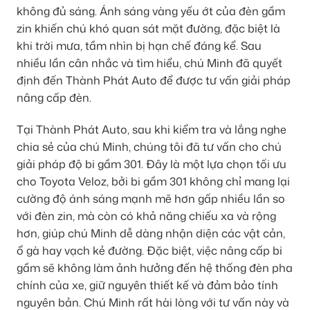
không đủ sáng. Ánh sáng vàng yếu ớt của đèn gầm
zin khiến chú khó quan sát mặt đường, đặc biệt là
khi trời mưa, tầm nhìn bị hạn chế đáng kể. Sau
nhiều lần cân nhắc và tìm hiểu, chú Minh đã quyết
định đến Thành Phát Auto để được tư vấn giải pháp
nâng cấp đèn.
Tại Thành Phát Auto, sau khi kiểm tra và lắng nghe
chia sẻ của chú Minh, chúng tôi đã tư vấn cho chú
giải pháp độ bi gầm 301. Đây là một lựa chọn tối ưu
cho Toyota Veloz, bởi bi gầm 301 không chỉ mang lại
cường độ ánh sáng mạnh mẽ hơn gấp nhiều lần so
với đèn zin, mà còn có khả năng chiếu xa và rộng
hơn, giúp chú Minh dễ dàng nhận diện các vật cản,
ổ gà hay vạch kẻ đường. Đặc biệt, việc nâng cấp bi
gầm sẽ không làm ảnh hưởng đến hệ thống đèn pha
chính của xe, giữ nguyên thiết kế và đảm bảo tính
nguyên bản. Chú Minh rất hài lòng với tư vấn này và