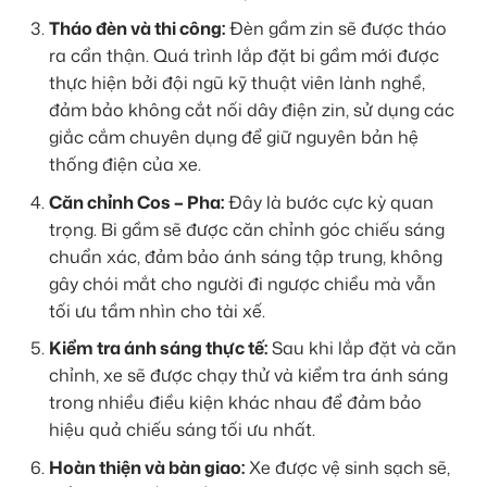
Tháo đèn và thi công:
Đèn gầm zin sẽ được tháo
ra cẩn thận. Quá trình lắp đặt bi gầm mới được
thực hiện bởi đội ngũ kỹ thuật viên lành nghề,
đảm bảo không cắt nối dây điện zin, sử dụng các
giắc cắm chuyên dụng để giữ nguyên bản hệ
thống điện của xe.
Căn chỉnh Cos – Pha:
Đây là bước cực kỳ quan
trọng. Bi gầm sẽ được căn chỉnh góc chiếu sáng
chuẩn xác, đảm bảo ánh sáng tập trung, không
gây chói mắt cho người đi ngược chiều mà vẫn
tối ưu tầm nhìn cho tài xế.
Kiểm tra ánh sáng thực tế:
Sau khi lắp đặt và căn
chỉnh, xe sẽ được chạy thử và kiểm tra ánh sáng
trong nhiều điều kiện khác nhau để đảm bảo
hiệu quả chiếu sáng tối ưu nhất.
Hoàn thiện và bàn giao:
Xe được vệ sinh sạch sẽ,