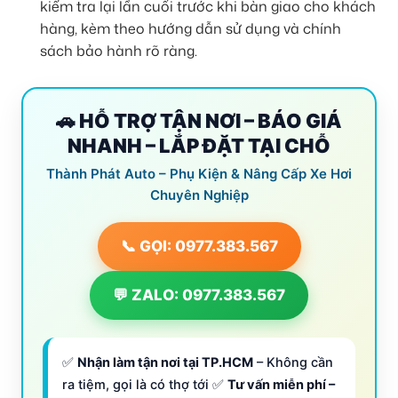
kiểm tra lại lần cuối trước khi bàn giao cho khách
hàng, kèm theo hướng dẫn sử dụng và chính
sách bảo hành rõ ràng.
🚗 HỖ TRỢ TẬN NƠI – BÁO GIÁ
NHANH – LẮP ĐẶT TẠI CHỖ
Thành Phát Auto – Phụ Kiện & Nâng Cấp Xe Hơi
Chuyên Nghiệp
📞 GỌI: 0977.383.567
💬 ZALO: 0977.383.567
✅
Nhận làm tận nơi tại TP.HCM
– Không cần
ra tiệm, gọi là có thợ tới ✅
Tư vấn miễn phí –