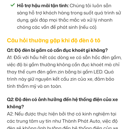
Hỗ trợ hậu mãi tận tình:
Chúng tôi luôn sẵn
sàng hỗ trợ khách hàng trong suốt quá trình sử
dụng, giải đáp mọi thắc mắc và xử lý nhanh
chóng các vấn đề phát sinh (nếu có).
Câu hỏi thường gặp khi độ đèn ô tô
Q1: Độ đèn bi gầm có cần đục khoét gì không?
A1: Đối với hầu hết các dòng xe có sẵn hốc đèn gầm,
việc độ bi gầm thường không cần đục khoét mà chỉ
thay thế cụm đèn gầm zin bằng bi gầm LED. Quá
trình này giữ nguyên kết cấu zin của xe, đảm bảo
tính thẩm mỹ và an toàn.
Q2: Độ đèn có ảnh hưởng đến hệ thống điện của xe
không?
A2: Nếu được thực hiện bởi thợ có kinh nghiệm tại
các trung tâm uy tín như Thành Phát Auto, việc độ
đèn sẽ không ảnh hưởng đến hệ thống điện của xe.