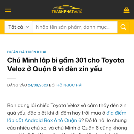
Bỏ
qua
nội
Tìm
dung
kiếm:
DỰ ÁN ĐÃ TRIỂN KHAI
Chú Minh lắp bi gầm 301 cho Toyota
Veloz ở Quận 6 vì đèn zin yếu
ĐĂNG VÀO
24/06/2026
BỞI
HỒ NGỌC HẢI
Bạn đang lái chiếc Toyota Veloz và cảm thấy đèn zin
quá yếu, đặc biệt khi đi đêm hay trời mưa ở
địa điểm
lắp đặt Android Box ô tô Quận 6
? Đó là nỗi lo chung
của nhiều chủ xe, và chú Minh ở Quận 6 cũng không