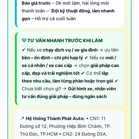
Báo giá trước
– Ok mới làm, hài lòng mới
thanh toán ✅
Đội kỹ thuật đông, làm nhanh
gọn
– Hỗ trợ cả cuối tuần
💡 TƯ VẤN NHANH TRƯỚC KHI LÀM
✔ Nếu xe
chạy dịch vụ / xe gia đình
→ ưu tiên
bền – ổn định – chi phí hợp lý
✔ Nếu xe
mới /
xe cá nhân / xe cao cấp
→ chọn
giải pháp cao
cấp, đẹp và trải nghiệm tốt
✔ Có thể
lắp
theo nhu cầu, làm từng phần hoặc trọn gói
✔
Chưa biết chọn gì? →
Gửi hình xe, nhân viên
tư vấn đúng giải pháp – đúng ngân sách
📍
Hệ thống Thành Phát Auto:
• CN1: 11
Đường số 12, Phường Hiệp Bình Chánh, TP.
Thủ Đức, TP.HCM • CN2: 24 Đường D5A,