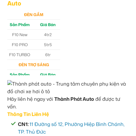
Auto
ĐÈN GẦM
Sản Phẩm
Giá Bán
F10 New
4tr2
F10 PRO
5tr5
F10 TURBO
6tr
ĐÈN TRỢ SÁNG
Sản Phẩm
Giá Bán
M30 Ultra
4tr5
Aozoom EX3
5tr
Hãy liên hệ ngay với
Thành Phát Auto
để được tư
vấn.
Thông Tin Liên Hệ
CN1:
11 Đường số 12, Phường Hiệp Bình Chánh,
TP. Thủ Đức