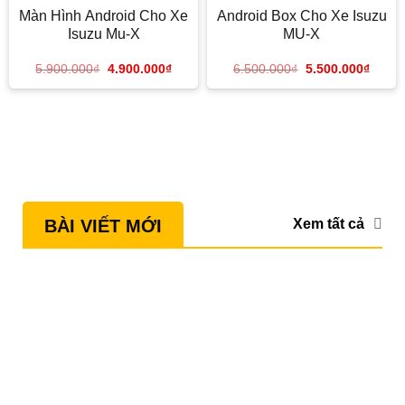
Màn Hình Android Cho Xe
Android Box Cho Xe Isuzu
Isuzu Mu-X
MU-X
5.900.000
₫
4.900.000
₫
6.500.000
₫
5.500.000
₫
Xem tất cả
BÀI VIẾT MỚI