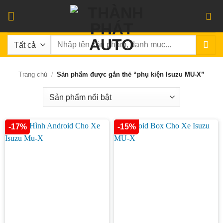
Bỏ
qua
nội
Tìm
dung
kiếm:
Trang chủ
/
Sản phẩm được gắn thẻ “phụ kiện Isuzu MU-X”
-17%
-15%