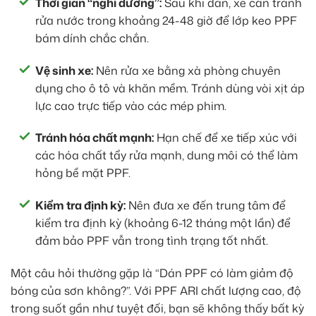
Thời gian “nghỉ dưỡng”:
Sau khi dán, xe cần tránh
rửa nước trong khoảng 24-48 giờ để lớp keo PPF
bám dính chắc chắn.
Vệ sinh xe:
Nên rửa xe bằng xà phòng chuyên
dụng cho ô tô và khăn mềm. Tránh dùng vòi xịt áp
lực cao trực tiếp vào các mép phim.
Tránh hóa chất mạnh:
Hạn chế để xe tiếp xúc với
các hóa chất tẩy rửa mạnh, dung môi có thể làm
hỏng bề mặt PPF.
Kiểm tra định kỳ:
Nên đưa xe đến trung tâm để
kiểm tra định kỳ (khoảng 6-12 tháng một lần) để
đảm bảo PPF vẫn trong tình trạng tốt nhất.
Một câu hỏi thường gặp là “Dán PPF có làm giảm độ
bóng của sơn không?”. Với PPF ARI chất lượng cao, độ
trong suốt gần như tuyệt đối, bạn sẽ không thấy bất kỳ