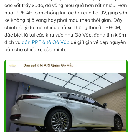
các vết trầy xước, đá văng hiệu quả hơn rất nhiều. Hơn
nữa, PPF ARI còn chống lại tác hại của tia UV, giúp sơn
xe không bị ố vàng hay phai màu theo thời gian. Đây
chính là lý do mà nhiều chủ xe thông thái ở TPHCM,
đặc biệt là tại các khu vực như Gò Vấp, đang tìm kiếm
dịch vụ
dán PPF ô tô Gò Vấp
để giữ gìn vẻ đẹp nguyên
bản cho chiếc xe của mình.