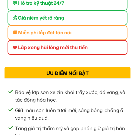
💬 Hỗ trợ kỹ thuật 24/7
💰 Giá niêm yết rõ ràng
🚚 Miễn phí lắp đặt tận nơi
❤️ Lắp xong hài lòng mới thu tiền
ƯU ĐIỂM NỔI BẬT
Bảo vệ lớp sơn xe zin khỏi trầy xước, đá văng, và
tác động hóa học.
Giữ màu sơn luôn tươi mới, sáng bóng, chống ố
vàng hiệu quả.
Tăng giá trị thẩm mỹ và góp phần giữ giá trị bán