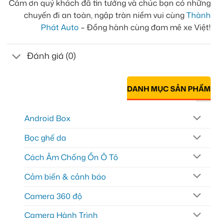
Cảm ơn quý khách đã tin tưởng và chúc bạn có những
chuyến đi an toàn, ngập tràn niềm vui cùng
Thành
Phát Auto
– Đồng hành cùng đam mê xe Việt!
Đánh giá (0)
DANH MỤC SẢN PHẨM
Android Box
Bọc ghế da
Cách Âm Chống Ồn Ô Tô
Cảm biến & cảnh báo
Camera 360 độ
Camera Hành Trình