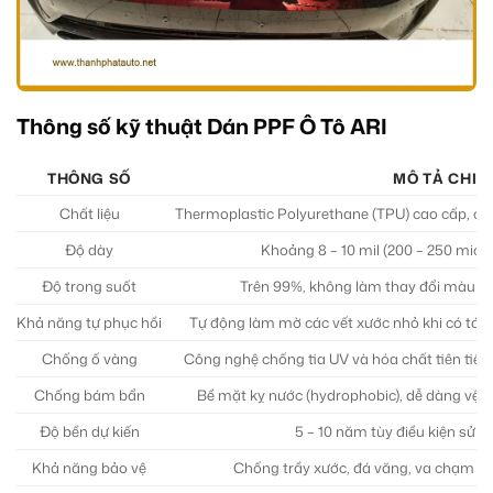
Thông số kỹ thuật Dán PPF Ô Tô ARI
THÔNG SỐ
MÔ TẢ CHI T
Chất liệu
Thermoplastic Polyurethane (TPU) cao cấp, có 
Độ dày
Khoảng 8 – 10 mil (200 – 250 micron)
Độ trong suốt
Trên 99%, không làm thay đổi màu sắ
Khả năng tự phục hồi
Tự động làm mờ các vết xước nhỏ khi có tác 
Chống ố vàng
Công nghệ chống tia UV và hóa chất tiên tiến,
Chống bám bẩn
Bề mặt kỵ nước (hydrophobic), dễ dàng vệ s
Độ bền dự kiến
5 – 10 năm tùy điều kiện sử 
Khả năng bảo vệ
Chống trầy xước, đá văng, va chạm nhẹ