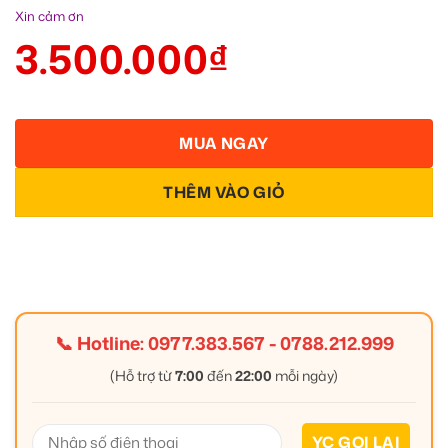
Xin cảm ơn
3.500.000
₫
MUA NGAY
THÊM VÀO GIỎ
📞 Hotline:
0977.383.567
-
0788.212.999
(Hỗ trợ từ
7:00
đến
22:00
mỗi ngày)