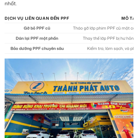
nhất.
DỊCH VỤ LIÊN QUAN ĐẾN PPF
MÔ TẢ
Gỡ bỏ PPF cũ
Tháo gỡ lớp phim PPF cũ một cách
Dán lại PPF một phần
Thay thế lớp PPF bị hư hỏng ở
Bảo dưỡng PPF chuyên sâu
Kiểm tra, làm sạch, và ph