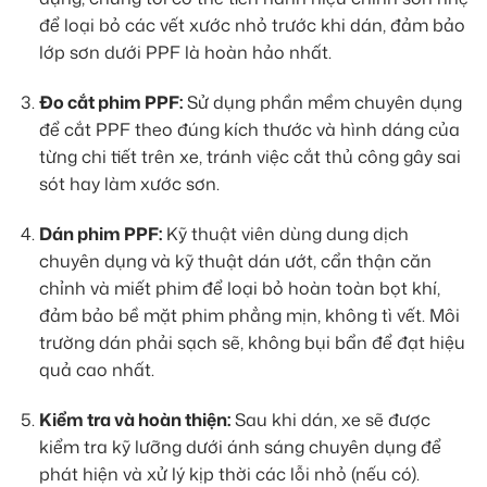
để loại bỏ các vết xước nhỏ trước khi dán, đảm bảo
lớp sơn dưới PPF là hoàn hảo nhất.
Đo cắt phim PPF:
Sử dụng phần mềm chuyên dụng
để cắt PPF theo đúng kích thước và hình dáng của
từng chi tiết trên xe, tránh việc cắt thủ công gây sai
sót hay làm xước sơn.
Dán phim PPF:
Kỹ thuật viên dùng dung dịch
chuyên dụng và kỹ thuật dán ướt, cẩn thận căn
chỉnh và miết phim để loại bỏ hoàn toàn bọt khí,
đảm bảo bề mặt phim phẳng mịn, không tì vết. Môi
trường dán phải sạch sẽ, không bụi bẩn để đạt hiệu
quả cao nhất.
Kiểm tra và hoàn thiện:
Sau khi dán, xe sẽ được
kiểm tra kỹ lưỡng dưới ánh sáng chuyên dụng để
phát hiện và xử lý kịp thời các lỗi nhỏ (nếu có).