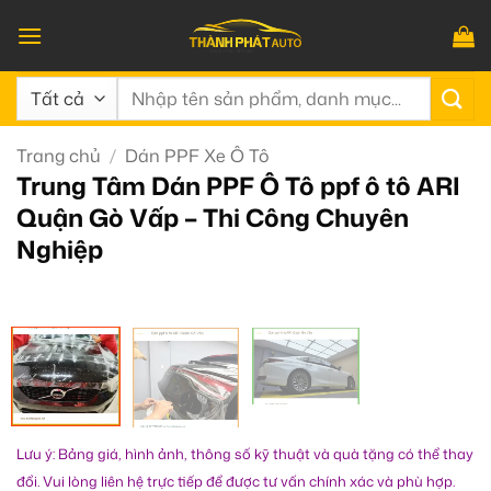
Bỏ
qua
nội
Tìm
dung
kiếm:
Trang chủ
/
Dán PPF Xe Ô Tô
Trung Tâm Dán PPF Ô Tô ppf ô tô ARI
Quận Gò Vấp – Thi Công Chuyên
Nghiệp
Lưu ý: Bảng giá, hình ảnh, thông số kỹ thuật và quà tặng có thể thay
đổi. Vui lòng liên hệ trực tiếp để được tư vấn chính xác và phù hợp.