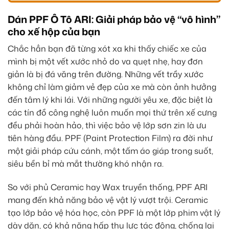
Dán PPF Ô Tô ARI: Giải pháp bảo vệ “vô hình”
cho xế hộp của bạn
Chắc hẳn bạn đã từng xót xa khi thấy chiếc xe của
mình bị một vết xước nhỏ do va quẹt nhẹ, hay đơn
giản là bị đá văng trên đường. Những vết trầy xước
không chỉ làm giảm vẻ đẹp của xe mà còn ảnh hưởng
đến tâm lý khi lái. Với những người yêu xe, đặc biệt là
các tín đồ công nghệ luôn muốn mọi thứ trên xế cưng
đều phải hoàn hảo, thì việc bảo vệ lớp sơn zin là ưu
tiên hàng đầu. PPF (Paint Protection Film) ra đời như
một giải pháp cứu cánh, một tấm áo giáp trong suốt,
siêu bền bỉ mà mắt thường khó nhận ra.
So với phủ Ceramic hay Wax truyền thống, PPF ARI
mang đến khả năng bảo vệ vật lý vượt trội. Ceramic
tạo lớp bảo vệ hóa học, còn PPF là một lớp phim vật lý
dày dặn, có khả năng hấp thụ lực tác động, chống lại