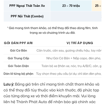
PPF Ngoại Thất Toàn Xe
23 – 70 triệu
25 – 78
PPF Nội Thất (Combo)
2 –
* Giá mang tính tham khảo, có thể thay đổi theo dòng film, tình
trạng xe và chương trình ưu đãi.
GÓI DÁN PPF ARI
VỊ TRÍ ÁP DỤNG
Gói Cơ Bản
Cản trước, cản sau, gương chiếu hậu, tay nắm
Gói Trung Cấp
Như Gói Cơ Bản + Nắp capo, đèn pha, đ
Gói Toàn Diện
Toàn bộ xe (thân xe, nóc, trụ A/B/C, cản, gư
Dán lẻ từng bộ phận
Tùy chọn theo yêu cầu (ví dụ: chỉ dán đèn pha, 
Lưu ý:
Bảng giá trên chỉ mang tính chất tham khảo và
có thể thay đổi tùy thuộc vào kích thước, độ phức tạp
của từng dòng xe và thời điểm khuyến mãi. Vui lòng
liên hệ Thành Phát Auto để nhận báo giá chính xác