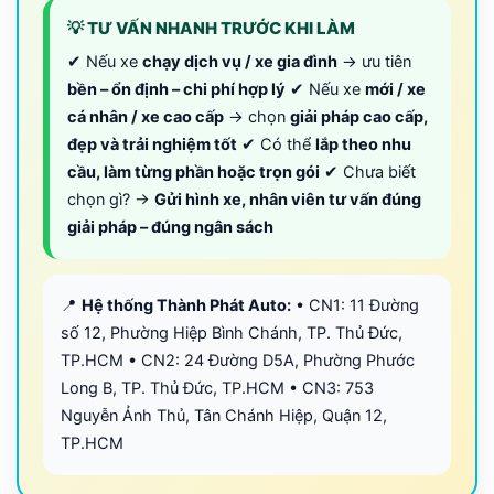
💡 TƯ VẤN NHANH TRƯỚC KHI LÀM
✔ Nếu xe
chạy dịch vụ / xe gia đình
→ ưu tiên
bền – ổn định – chi phí hợp lý
✔ Nếu xe
mới / xe
cá nhân / xe cao cấp
→ chọn
giải pháp cao cấp,
đẹp và trải nghiệm tốt
✔ Có thể
lắp theo nhu
cầu, làm từng phần hoặc trọn gói
✔ Chưa biết
chọn gì? →
Gửi hình xe, nhân viên tư vấn đúng
giải pháp – đúng ngân sách
📍
Hệ thống Thành Phát Auto:
• CN1: 11 Đường
số 12, Phường Hiệp Bình Chánh, TP. Thủ Đức,
TP.HCM • CN2: 24 Đường D5A, Phường Phước
Long B, TP. Thủ Đức, TP.HCM • CN3: 753
Nguyễn Ảnh Thủ, Tân Chánh Hiệp, Quận 12,
TP.HCM