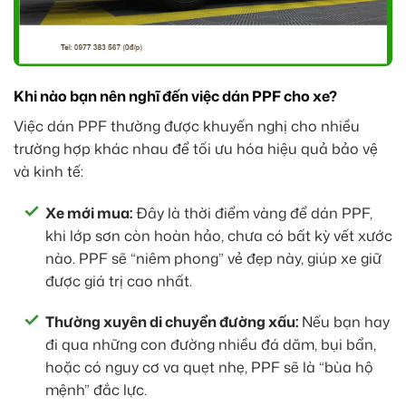
Khi nào bạn nên nghĩ đến việc dán PPF cho xe?
Việc dán PPF thường được khuyến nghị cho nhiều
trường hợp khác nhau để tối ưu hóa hiệu quả bảo vệ
và kinh tế:
Xe mới mua:
Đây là thời điểm vàng để dán PPF,
khi lớp sơn còn hoàn hảo, chưa có bất kỳ vết xước
nào. PPF sẽ “niêm phong” vẻ đẹp này, giúp xe giữ
được giá trị cao nhất.
Thường xuyên di chuyển đường xấu:
Nếu bạn hay
đi qua những con đường nhiều đá dăm, bụi bẩn,
hoặc có nguy cơ va quẹt nhẹ, PPF sẽ là “bùa hộ
mệnh” đắc lực.