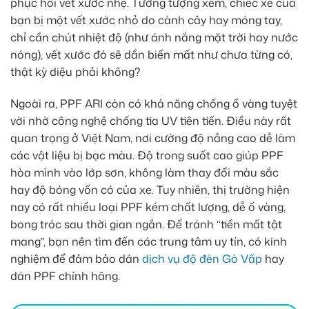
phục hồi vết xước nhẹ. Tưởng tượng xem, chiếc xe của
bạn bị một vết xước nhỏ do cành cây hay móng tay,
chỉ cần chút nhiệt độ (như ánh nắng mặt trời hay nước
nóng), vết xước đó sẽ dần biến mất như chưa từng có,
thật kỳ diệu phải không?
Ngoài ra, PPF ARI còn có khả năng chống ố vàng tuyệt
vời nhờ công nghệ chống tia UV tiên tiến. Điều này rất
quan trọng ở Việt Nam, nơi cường độ nắng cao dễ làm
các vật liệu bị bạc màu. Độ trong suốt cao giúp PPF
hòa mình vào lớp sơn, không làm thay đổi màu sắc
hay độ bóng vốn có của xe. Tuy nhiên, thị trường hiện
nay có rất nhiều loại PPF kém chất lượng, dễ ố vàng,
bong tróc sau thời gian ngắn. Để tránh “tiền mất tật
mang”, bạn nên tìm đến các trung tâm uy tín, có kinh
nghiệm để đảm bảo dán
dịch vụ độ đèn Gò Vấp
hay
dán PPF chính hãng.