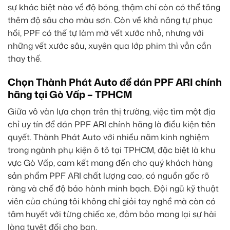
sự khác biệt nào về độ bóng, thậm chí còn có thể tăng
thêm độ sâu cho màu sơn. Còn về khả năng tự phục
hồi, PPF có thể tự làm mờ vết xước nhỏ, nhưng với
những vết xước sâu, xuyên qua lớp phim thì vẫn cần
thay thế.
Chọn Thành Phát Auto để dán PPF ARI chính
hãng tại Gò Vấp – TPHCM
Giữa vô vàn lựa chọn trên thị trường, việc tìm một địa
chỉ uy tín để dán PPF ARI chính hãng là điều kiện tiên
quyết. Thành Phát Auto với nhiều năm kinh nghiệm
trong ngành phụ kiện ô tô tại TPHCM, đặc biệt là khu
vực Gò Vấp, cam kết mang đến cho quý khách hàng
sản phẩm PPF ARI chất lượng cao, có nguồn gốc rõ
ràng và chế độ bảo hành minh bạch. Đội ngũ kỹ thuật
viên của chúng tôi không chỉ giỏi tay nghề mà còn có
tâm huyết với từng chiếc xe, đảm bảo mang lại sự hài
lòng tuyệt đối cho bạn.