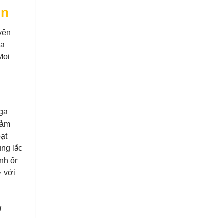
in
uyên
ủa
Mọi
 ga
 cảm
ạt
ung lắc
ành ổn
ợ với
u