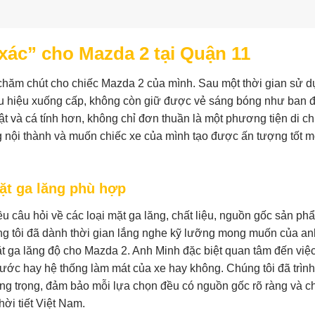
ác” cho Mazda 2 tại Quận 11
 chăm chút cho chiếc Mazda 2 của mình. Sau một thời gian sử d
ấu hiệu xuống cấp, không còn giữ được vẻ sáng bóng như ban 
t và cá tính hơn, không chỉ đơn thuần là một phương tiện di c
 nội thành và muốn chiếc xe của mình tạo được ấn tượng tốt m
mặt ga lăng phù hợp
u câu hỏi về các loại mặt ga lăng, chất liệu, nguồn gốc sản ph
ng tôi đã dành thời gian lắng nghe kỹ lưỡng mong muốn của an
t ga lăng độ cho Mazda 2. Anh Minh đặc biệt quan tâm đến việc
rước hay hệ thống làm mát của xe hay không. Chúng tôi đã trìn
ng trọng, đảm bảo mỗi lựa chọn đều có nguồn gốc rõ ràng và c
hời tiết Việt Nam.