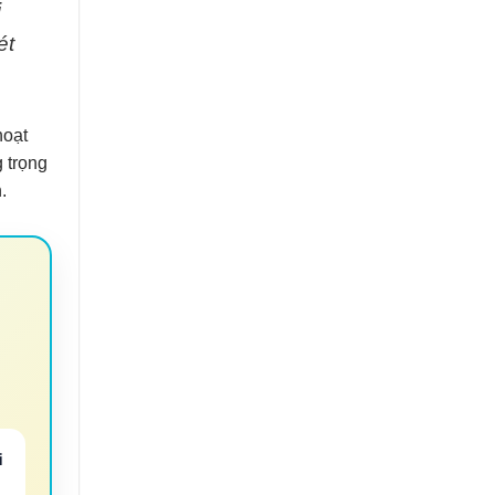
i
ét
hoạt
 trọng
.
i