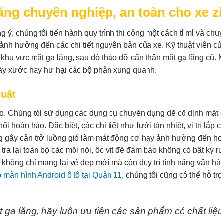
lăng chuyên nghiệp, an toàn cho xe z
, chúng tôi tiến hành quy trình thi công một cách tỉ mỉ và ch
ảnh hưởng đến các chi tiết nguyên bản của xe. Kỹ thuật viên c
 khu vực mặt ga lăng, sau đó tháo dỡ cẩn thận mặt ga lăng cũ. 
rầy xước hay hư hại các bộ phận xung quanh.
huật
cao. Chúng tôi sử dụng các dụng cụ chuyên dụng để cố định mặt
i hoàn hảo. Đặc biệt, các chi tiết như lưới tản nhiệt, vị trí lắp
g gây cản trở luồng gió làm mát động cơ hay ảnh hưởng đến ho
ra lại toàn bộ các mối nối, ốc vít để đảm bảo không có bất kỳ r
ày không chỉ mang lại vẻ đẹp mới mà còn duy trì tính năng vận h
p màn hình Android ô tô tại Quận 11
, chúng tôi cũng có thể hỗ tr
 ga lăng, hãy luôn ưu tiên các sản phẩm có chất liệ