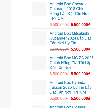
lắp
10
cung
Android Box Chevrolet
Android
để
đường
box
xem
Colorado 2018 Chính
xe
Youtube
Hãng Lắp Đặt Tận Nơi
Geely
EX2
TPHCM
tại
Quận
6.500.000
₫
5.500.000
₫
Gò
Vấp
để
Android Box Mitsubishi
xem
Outlander 2024 Lắp Đặt
YouTube
và
Tận Nơi Uy Tín
dẫn
đường
6.500.000
₫
5.500.000
₫
Android Box MG ZS 2026
Chính Hãng Giá Tốt Lắp
Đặt Tận Nơi
6.500.000
₫
5.500.000
₫
Android Box Hyundai
Tucson 2026 Uy Tín Lắp
Đặt Tận Nơi TPHCM
6.500.000
₫
5.500.000
₫
Android Box Hyundai