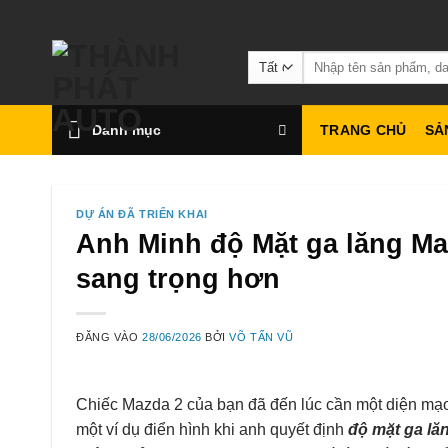
Bỏ
qua
Tìm
nội
kiếm:
dung
Danh mục
TRANG CHỦ
SẢ
DỰ ÁN ĐÃ TRIỂN KHAI
Anh Minh độ Mặt ga lăng Maz
sang trọng hơn
ĐĂNG VÀO
28/06/2026
BỞI
VÕ TẤN VŨ
Chiếc Mazda 2 của bạn đã đến lúc cần một diện mạ
một ví dụ điển hình khi anh quyết định
độ mặt ga lă