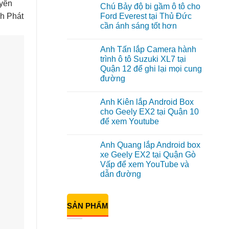
có
uyên
Chú Bảy độ bi gầm ô tô cho
bình
luận
nh Phát
Ford Everest tại Thủ Đức
ở
cần ánh sáng tốt hơn
Anh
Đạt
Không
lắp
có
Android
Anh Tấn lắp Camera hành
bình
box
luận
trình ô tô Suzuki XL7 tại
Geely
ở
EX2
Quận 12 để ghi lại mọi cung
Chú
tại
Bảy
đường
Quận
độ
1,
bi
Không
nâng
gầm
có
cấp
Anh Kiên lắp Android Box
ô
bình
giải
tô
luận
cho Geely EX2 tại Quận 10
trí
ở
cho
để xem Youtube
Anh
Ford
Tấn
Everest
Không
lắp
tại
có
Camera
Thủ
Anh Quang lắp Android box
bình
hành
Đức
luận
xe Geely EX2 tại Quận Gò
trình
cần
ở
ô
ánh
Vấp để xem YouTube và
Anh
tô
sáng
Kiên
dẫn đường
Suzuki
tốt
lắp
XL7
hơn
Android
Không
tại
Box
có
Quận
cho
bình
12
SẢN PHẨM
Geely
luận
để
ở
EX2
ghi
Anh
tại
lại
Quang
Quận
mọi