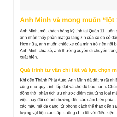
Anh Minh và mong muốn “lột x
Anh Minh, một khách hàng kỹ tính tại Quận 11, luôn
anh nhận thấy phần mặt ga lăng zin của xe đã có d
Hơn nữa, anh muốn chiếc xe của mình trở nên nổi bậ
Anh Minh chia sẻ, anh thường xuyên di chuyển trong
xuất hiện.
Quá trình tư vấn chi tiết và lựa chọn 
Khi đến Thành Phát Auto, Anh Minh đã đặt ra rất nhiề
cũng như quy trình lắp đặt và chế độ bảo hành. Chú
đồng thời phân tích ưu nhược điểm của từng loại mặ
việc thay đổi có ảnh hưởng đến các cảm biến phía t
các mẫu mã đa dạng, từ phong cách thể thao đến sa
lượng vật liệu cao cấp, chống chịu tốt với điều kiện t