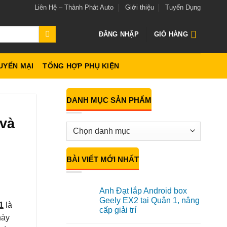
Liên Hệ – Thành Phát Auto
Giới thiệu
Tuyển Dụng
ĐĂNG NHẬP
GIỎ HÀNG
UYẾN MẠI
TỔNG HỢP PHỤ KIỆN
DANH MỤC SẢN PHẨM
 và
BÀI VIẾT MỚI NHẤT
Anh Đạt lắp Android box
Geely EX2 tại Quận 1, nâng
1
là
cấp giải trí
này
Không