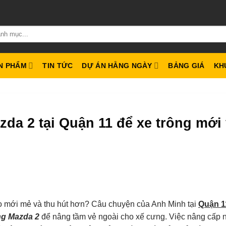
N PHẨM
TIN TỨC
DỰ ÁN HẰNG NGÀY
BẢNG GIÁ
KH
da 2 tại Quận 11 để xe trông mới
o mới mẻ và thu hút hơn? Câu chuyện của Anh Minh tại
Quận 1
ng Mazda 2
để nâng tầm vẻ ngoài cho xế cưng. Việc nâng cấp 