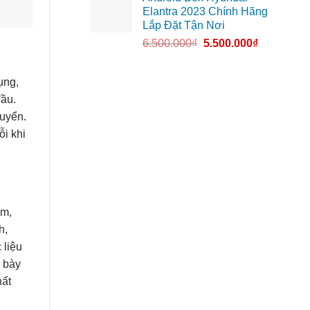
Elantra 2023 Chính Hãng
Lắp Đặt Tận Nơi
6.500.000
₫
5.500.000
₫
ụng,
đầu.
huyển.
ỗi khi
ẩm,
h,
 liệu
h bày
hất