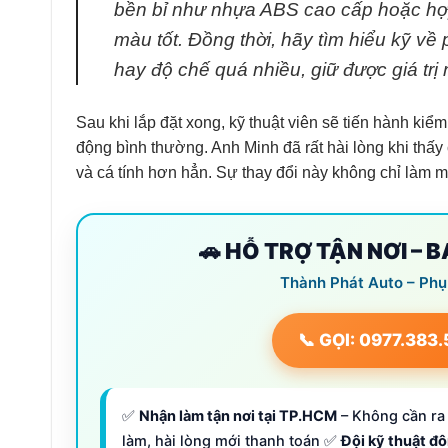
bền bỉ như nhựa ABS cao cấp hoặc hợ
màu tốt. Đồng thời, hãy tìm hiểu kỹ v
hay độ chế quá nhiều, giữ được giá trị
Sau khi lắp đặt xong, kỹ thuật viên sẽ tiến hành kiể
động bình thường. Anh Minh đã rất hài lòng khi thấ
và cá tính hơn hẳn. Sự thay đổi này không chỉ làm 
🚗 HỖ TRỢ TẬN NƠI – 
Thành Phát Auto – Phụ
📞 GỌI: 0977.383
✅
Nhận làm tận nơi tại TP.HCM
– Không cần ra 
làm, hài lòng mới thanh toán ✅
Đội kỹ thuật đ