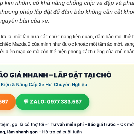
p kim nhôm, có khả năng chống chịu va đập và pha
ề phương pháp lắp đặt để đảm bảo không cần cắt kho
 nguyên bản của xe.
m tra lại một lần nữa các chức năng liên quan, đảm bảo mọi thứ 
y chiếc Mazda 2 của mình như được khoác một tấm áo mới, sang
mới diện mạo xe mà còn thể hiện phong cách riêng của chủ nhân
BÁO GIÁ NHANH – LẮP ĐẶT TẠI CHỖ
 Kiện & Nâng Cấp Xe Hơi Chuyên Nghiệp
.567
💬 ZALO: 0977.383.567
tiệm, gọi là có thợ tới ✅
Tư vấn miễn phí – Báo giá trước
– Ok mớ
ông, làm nhanh gọn
– Hỗ trợ cả cuối tuần