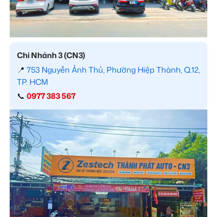
Chi Nhánh 3 (CN3)
📍
753 Nguyễn Ảnh Thủ, Phường Hiệp Thành, Q.12,
TP. HCM
📞
0977 383 567