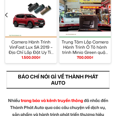
Camera Hành Trình
Trung Tâm Lắp Camera
2
VinFast Lux SA 2019 –
Hành Trình Ô Tô hành
Địa Chỉ Lắp Đặt Uy Tín
trình Minio Green quận
TPHCM
10 – Gắn Nhanh Trong
1.500.000
₫
700.000
₫
Ngày
BÁO CHÍ NÓI GÌ VỀ THÀNH PHÁT
AUTO
Nhiều
trang báo và kênh truyền thông
đã nhắc đến
Thành Phát Auto qua các câu chuyện về dịch vụ,
sản phẩm và hành trình phát triển thương hiệu