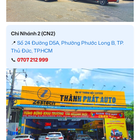
Chi Nhánh 2 (CN2)
📍
Số 24 Đường D5A, Phường Phước Long B, TP.
Thủ Đức, TP.HCM
📞
0707 212 999