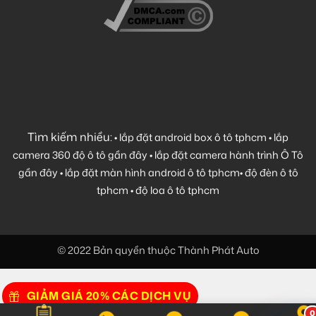
Tìm kiếm nhiều:
•
lắp đặt android box ô tô tphcm
•
lắp
camera 360 độ ô tô gần đây
•
lắp đặt camera hành trình Ô Tô
gần đây
•
lắp đặt màn hình android ô tô tphcm
•
độ đèn ô tô
tphcm
•
độ loa ô tô tphcm
© 2022 Bản quyền thuộc Thành Phát Auto
GIẢM GIÁ 20% CÁC DỊCH VỤ