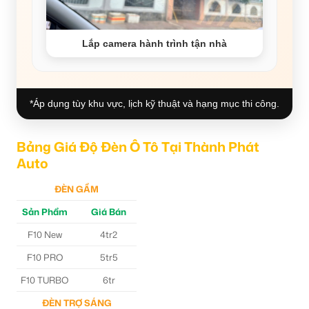
Lắp camera hành trình tận nhà
*Áp dụng tùy khu vực, lịch kỹ thuật và hạng mục thi công.
Bảng Giá Độ Đèn Ô Tô Tại Thành Phát
Auto
ĐÈN GẦM
Sản Phẩm
Giá Bán
F10 New
4tr2
F10 PRO
5tr5
F10 TURBO
6tr
ĐÈN TRỢ SÁNG