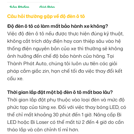
Sản Phẩm
Giá Bán
Câu hỏi thường gặp về độ đèn ô tô
M30 Ultra
4tr5
Độ đèn ô tô có làm mất bảo hành xe không?
Aozoom EX3
5tr
Việc độ đèn ô tô nếu được thực hiện đúng kỹ thuật,
không cắt trích dây điện hay can thiệp sâu vào hệ
thống điện nguyên bản của xe thì thường sẽ không
ảnh hưởng đến chế độ bảo hành của hãng. Tại
Thành Phát Auto, chúng tôi luôn ưu tiên các giải
pháp cắm giắc zin, hạn chế tối đa việc thay đổi kết
cấu xe.
Thời gian lắp đặt một bộ đèn ô tô mất bao lâu?
Thời gian lắp đặt phụ thuộc vào loại đèn và mức độ
phức tạp của từng xe. Đối với việc thay bóng LED, có
thể chỉ mất khoảng 30 phút đến 1 giờ. Nâng cấp Bi
LED hoặc Bi Laser có thể mất từ 2 đến 4 giờ do cần
tháo lắp và căn chỉnh tỉ mỉ hơn.