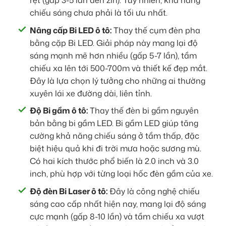
rệt (gấp 3-5 lần đèn zin). Tuy nhiên, khả năng
chiếu sáng chưa phải là tối ưu nhất.
Nâng cấp Bi LED ô tô:
Thay thế cụm đèn pha
bằng cặp Bi LED. Giải pháp này mang lại độ
sáng mạnh mẽ hơn nhiều (gấp 5-7 lần), tầm
chiếu xa lên tới 500-700m và thiết kế đẹp mắt.
Đây là lựa chọn lý tưởng cho những ai thường
xuyên lái xe đường dài, liên tỉnh.
Độ Bi gầm ô tô:
Thay thế đèn bi gầm nguyên
bản bằng bi gầm LED. Bi gầm LED giúp tăng
cường khả năng chiếu sáng ở tầm thấp, đặc
biệt hiệu quả khi đi trời mưa hoặc sương mù.
Có hai kích thước phổ biến là 2.0 inch và 3.0
inch, phù hợp với từng loại hốc đèn gầm của xe.
Độ đèn Bi Laser ô tô:
Đây là công nghệ chiếu
sáng cao cấp nhất hiện nay, mang lại độ sáng
cực mạnh (gấp 8-10 lần) và tầm chiếu xa vượt