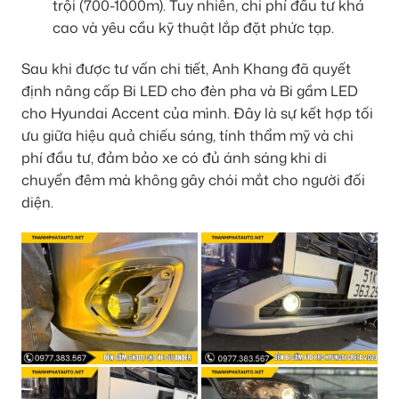
trội (700-1000m). Tuy nhiên, chi phí đầu tư khá
cao và yêu cầu kỹ thuật lắp đặt phức tạp.
Sau khi được tư vấn chi tiết, Anh Khang đã quyết
định nâng cấp Bi LED cho đèn pha và Bi gầm LED
cho Hyundai Accent của mình. Đây là sự kết hợp tối
ưu giữa hiệu quả chiếu sáng, tính thẩm mỹ và chi
phí đầu tư, đảm bảo xe có đủ ánh sáng khi di
chuyển đêm mà không gây chói mắt cho người đối
diện.