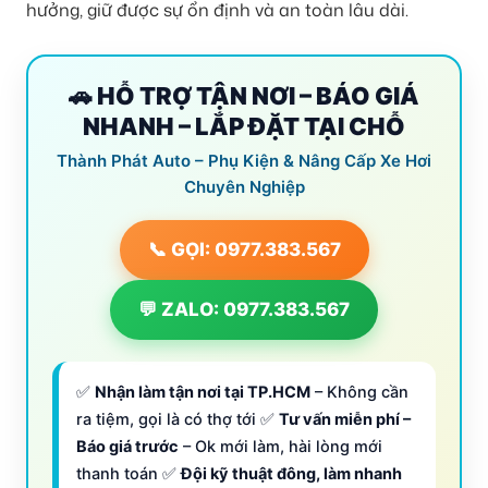
hưởng, giữ được sự ổn định và an toàn lâu dài.
🚗 HỖ TRỢ TẬN NƠI – BÁO GIÁ
NHANH – LẮP ĐẶT TẠI CHỖ
Thành Phát Auto – Phụ Kiện & Nâng Cấp Xe Hơi
Chuyên Nghiệp
📞 GỌI: 0977.383.567
💬 ZALO: 0977.383.567
✅
Nhận làm tận nơi tại TP.HCM
– Không cần
ra tiệm, gọi là có thợ tới ✅
Tư vấn miễn phí –
Báo giá trước
– Ok mới làm, hài lòng mới
thanh toán ✅
Đội kỹ thuật đông, làm nhanh