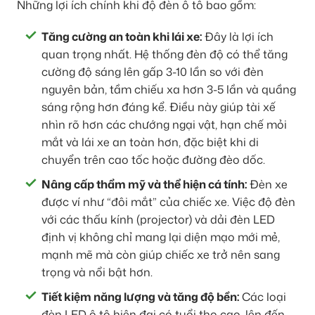
Những lợi ích chính khi độ đèn ô tô bao gồm:
Tăng cường an toàn khi lái xe:
Đây là lợi ích
quan trọng nhất. Hệ thống đèn độ có thể tăng
cường độ sáng lên gấp 3-10 lần so với đèn
nguyên bản, tầm chiếu xa hơn 3-5 lần và quầng
sáng rộng hơn đáng kể. Điều này giúp tài xế
nhìn rõ hơn các chướng ngại vật, hạn chế mỏi
mắt và lái xe an toàn hơn, đặc biệt khi di
chuyển trên cao tốc hoặc đường đèo dốc.
Nâng cấp thẩm mỹ và thể hiện cá tính:
Đèn xe
được ví như “đôi mắt” của chiếc xe. Việc độ đèn
với các thấu kính (projector) và dải đèn LED
định vị không chỉ mang lại diện mạo mới mẻ,
mạnh mẽ mà còn giúp chiếc xe trở nên sang
trọng và nổi bật hơn.
Tiết kiệm năng lượng và tăng độ bền:
Các loại
đèn LED ô tô hiện đại có tuổi thọ cao, lên đến