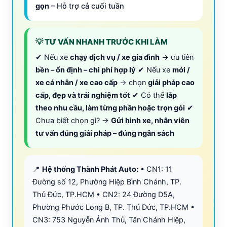
gọn
– Hỗ trợ cả cuối tuần
💡 TƯ VẤN NHANH TRƯỚC KHI LÀM
✔ Nếu xe
chạy dịch vụ / xe gia đình
→ ưu tiên
bền – ổn định – chi phí hợp lý
✔ Nếu xe
mới /
xe cá nhân / xe cao cấp
→ chọn
giải pháp cao
cấp, đẹp và trải nghiệm tốt
✔ Có thể
lắp
theo nhu cầu, làm từng phần hoặc trọn gói
✔
Chưa biết chọn gì? →
Gửi hình xe, nhân viên
tư vấn đúng giải pháp – đúng ngân sách
📍
Hệ thống Thành Phát Auto:
• CN1: 11
Đường số 12, Phường Hiệp Bình Chánh, TP.
Thủ Đức, TP.HCM • CN2: 24 Đường D5A,
Phường Phước Long B, TP. Thủ Đức, TP.HCM •
CN3: 753 Nguyễn Ảnh Thủ, Tân Chánh Hiệp,