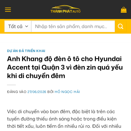
Bỏ
qua
nội
Tìm
dung
kiếm:
DỰ ÁN ĐÃ TRIỂN KHAI
Anh Khang độ đèn ô tô cho Hyundai
Accent tại Quận 3 vì đèn zin quá yếu
khi di chuyển đêm
ĐĂNG VÀO
27/06/2026
BỞI
HỒ NGỌC HẢI
Việc di chuyển vào ban đêm, đặc biệt là trên các
tuyến đường thiếu ánh sáng hoặc trong điều kiện
thời tiết xấu, luôn tiềm ẩn nhiều rủi ro. Đối với nhiều