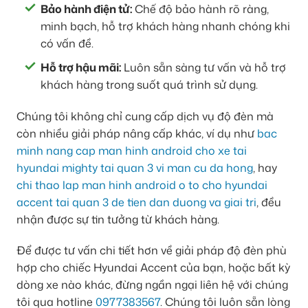
Bảo hành điện tử:
Chế độ bảo hành rõ ràng,
minh bạch, hỗ trợ khách hàng nhanh chóng khi
có vấn đề.
Hỗ trợ hậu mãi:
Luôn sẵn sàng tư vấn và hỗ trợ
khách hàng trong suốt quá trình sử dụng.
Chúng tôi không chỉ cung cấp dịch vụ độ đèn mà
còn nhiều giải pháp nâng cấp khác, ví dụ như
bac
minh nang cap man hinh android cho xe tai
hyundai mighty tai quan 3 vi man cu da hong
, hay
chi thao lap man hinh android o to cho hyundai
accent tai quan 3 de tien dan duong va giai tri
, đều
nhận được sự tin tưởng từ khách hàng.
Để được tư vấn chi tiết hơn về giải pháp độ đèn phù
hợp cho chiếc Hyundai Accent của bạn, hoặc bất kỳ
dòng xe nào khác, đừng ngần ngại liên hệ với chúng
tôi qua hotline
0977383567
. Chúng tôi luôn sẵn lòng