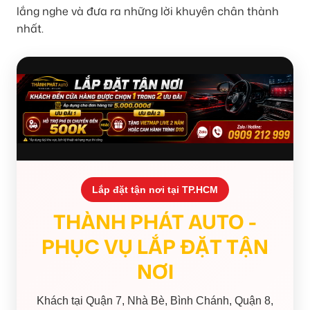
lắng nghe và đưa ra những lời khuyên chân thành
nhất.
Lắp đặt tận nơi tại TP.HCM
THÀNH PHÁT AUTO -
PHỤC VỤ LẮP ĐẶT TẬN
NƠI
Khách tại Quận 7, Nhà Bè, Bình Chánh, Quận 8,