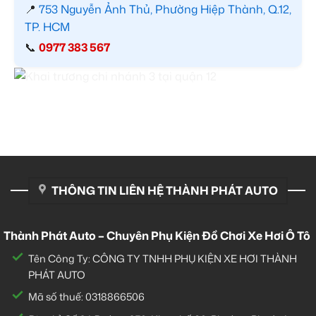
📍
753 Nguyễn Ảnh Thủ, Phường Hiệp Thành, Q.12,
TP. HCM
📞
0977 383 567
THÔNG TIN LIÊN HỆ THÀNH PHÁT AUTO
Thành Phát Auto – Chuyên Phụ Kiện Đồ Chơi Xe Hơi Ô Tô
Tên Công Ty: CÔNG TY TNHH PHỤ KIỆN XE HƠI THÀNH
PHÁT AUTO
Mã số thuế: 0318866506