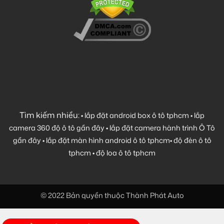
Tìm kiếm nhiều:
•
lắp đặt android box ô tô tphcm
•
lắp
camera 360 độ ô tô gần đây
•
lắp đặt camera hành trình Ô Tô
gần đây
•
lắp đặt màn hình android ô tô tphcm
•
độ đèn ô tô
tphcm
•
độ loa ô tô tphcm
© 2022 Bản quyền thuộc Thành Phát Auto