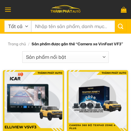
Bỏ
qua
nội
Tìm
dung
kiếm:
Trang chủ
/
Sản phẩm được gắn thẻ “Camera xe VinFast VF3”