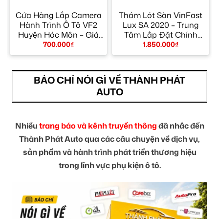
Cửa Hàng Lắp Camera
Thảm Lót Sàn VinFast
Hành Trình Ô Tô VF2
Lux SA 2020 – Trung
y
Huyện Hóc Môn – Giá
Tâm Lắp Đặt Chính
Tốt TPHCM
Hãng TPHCM
700.000
₫
1.850.000
₫
BÁO CHÍ NÓI GÌ VỀ THÀNH PHÁT
AUTO
Nhiều
trang báo và kênh truyền thông
đã nhắc đến
Thành Phát Auto qua các câu chuyện về dịch vụ,
sản phẩm và hành trình phát triển thương hiệu
trong lĩnh vực phụ kiện ô tô.