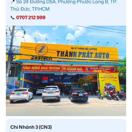
📍
Số 24 Đường D5A, Phường Phước Long B, TP.
Thủ Đức, TP.HCM
📞
0707 212 999
Chi Nhánh 3 (CN3)