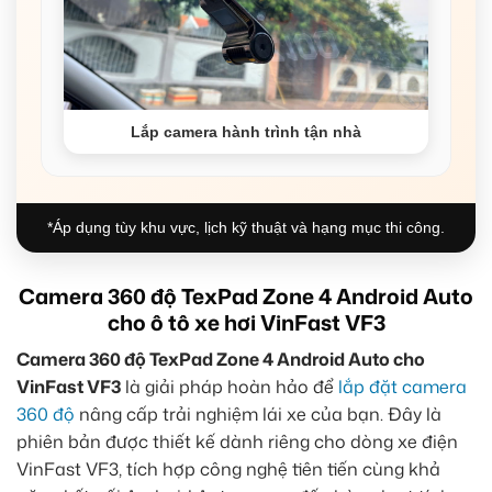
Lắp camera hành trình tận nhà
*Áp dụng tùy khu vực, lịch kỹ thuật và hạng mục thi công.
Camera 360 độ TexPad Zone 4 Android Auto
cho ô tô xe hơi VinFast VF3
Camera 360 độ TexPad Zone 4 Android Auto cho
VinFast VF3
là giải pháp hoàn hảo để
lắp đặt camera
360 độ
nâng cấp trải nghiệm lái xe của bạn. Đây là
phiên bản được thiết kế dành riêng cho dòng xe điện
VinFast VF3, tích hợp công nghệ tiên tiến cùng khả