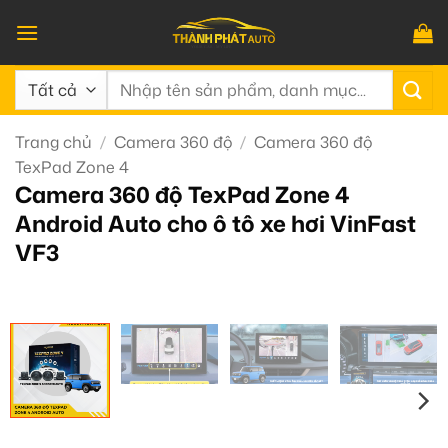
Bỏ
qua
nội
Tìm
dung
kiếm:
Trang chủ
/
Camera 360 độ
/
Camera 360 độ
TexPad Zone 4
Camera 360 độ TexPad Zone 4
Android Auto cho ô tô xe hơi VinFast
VF3