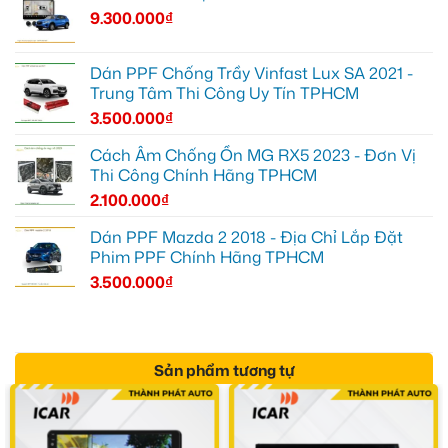
9.300.000
₫
Dán PPF Chống Trầy Vinfast Lux SA 2021 -
Trung Tâm Thi Công Uy Tín TPHCM
3.500.000
₫
Cách Âm Chống Ồn MG RX5 2023 - Đơn Vị
Thi Công Chính Hãng TPHCM
2.100.000
₫
Dán PPF Mazda 2 2018 - Địa Chỉ Lắp Đặt
Phim PPF Chính Hãng TPHCM
3.500.000
₫
Sản phẩm tương tự