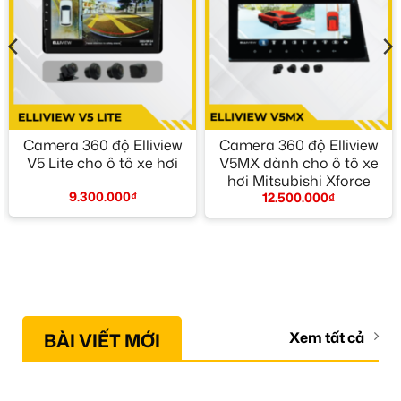
Camera 360 độ Elliview
Camera 360 độ Elliview
V5 Lite cho ô tô xe hơi
V5MX dành cho ô tô xe
hơi Mitsubishi Xforce
9.300.000
₫
12.500.000
₫
BÀI VIẾT MỚI
Xem tất cả