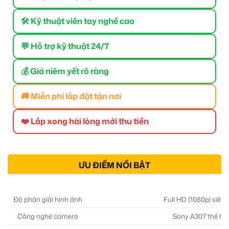
🛠 Kỹ thuật viên tay nghề cao
💬 Hỗ trợ kỹ thuật 24/7
💰 Giá niêm yết rõ ràng
🚚 Miễn phí lắp đặt tận nơi
❤️ Lắp xong hài lòng mới thu tiền
ƯU ĐIỂM NỔI BẬT
Độ phân giải hình ảnh
Full HD (1080p) siêu 
Công nghệ camera
Sony A307 thế hệ