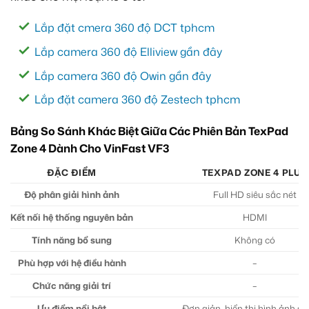
Lắp đặt cmera 360 độ DCT tphcm
Lắp camera 360 độ Elliview gần đây
Lắp camera 360 độ Owin gần đây
Lắp đặt camera 360 độ Zestech tphcm
Bảng So Sánh Khác Biệt Giữa Các Phiên Bản TexPad
Zone 4 Dành Cho VinFast VF3
ĐẶC ĐIỂM
TEXPAD ZONE 4 PLUS
Độ phân giải hình ảnh
Full HD siêu sắc nét
Kết nối hệ thống nguyên bản
HDMI
Tính năng bổ sung
Không có
Phù hợp với hệ điều hành
–
Chức năng giải trí
–
Ưu điểm nổi bật
Đơn giản, hiển thị hình ảnh sắ