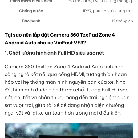
Phần mềm điều khiển
Hỗ trợ cài đặt và sử dụng thông qu
Chống nước
IP67, phù hợp sử dụng trong m
Bảo hành
12 tháng chín
Tại sao nên lắp đặt Camera 360 TexPad Zone 4
Android Auto cho xe VinFast VF3?
1. Chất lượng hình ảnh Full HD siêu sắc nét
Camera 360 TexPad Zone 4 Android Auto tích hợp
công nghệ kết nối qua cổng HDMI, tương thích hoàn
hảo với hệ thống màn hình nguyên bản của xe. Nhờ
đó, hình ảnh được hiển thị với chất lượng Full HD sắc
nét, chi tiết và chân thực, mang đến trải nghiệm quan
sát vượt trội, giúp tài xế dễ dàng nhận diện chướng
ngại vật và lái xe an toàn hơn trong mọi điều kiện.