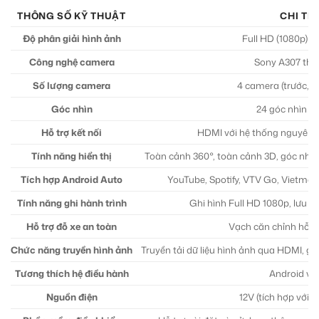
THÔNG SỐ KỸ THUẬT
CHI TIẾ
Độ phân giải hình ảnh
Full HD (1080p) si
Công nghệ camera
Sony A307 thế
Số lượng camera
4 camera (trước, sa
Góc nhìn
24 góc nhìn li
Hỗ trợ kết nối
HDMI với hệ thống nguyên 
Tính năng hiển thị
Toàn cảnh 360°, toàn cảnh 3D, góc nhìn t
Tích hợp Android Auto
YouTube, Spotify, VTV Go, Vietma
Tính năng ghi hành trình
Ghi hình Full HD 1080p, lưu tr
Hỗ trợ đỗ xe an toàn
Vạch căn chỉnh hỗ trợ
Chức năng truyền hình ảnh
Truyền tải dữ liệu hình ảnh qua HDMI, g
Tương thích hệ điều hành
Android và
Nguồn điện
12V (tích hợp với h