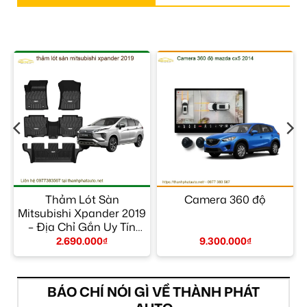
–
Thảm Lót Sàn
Camera 360 độ
Mitsubishi Xpander 2019
– Địa Chỉ Gắn Uy Tín
TPHCM
2.690.000
₫
9.300.000
₫
BÁO CHÍ NÓI GÌ VỀ THÀNH PHÁT