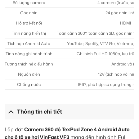
Số lượng camera
4 camera (trước, sau, 
Góc nhìn
24 góc nhìn linh 
Hỗ trợ kết nối
HDMI
Tính năng hiển thị
Toàn cảnh 360°, toàn cảnh 3D, góc nhìn từ t
Tích hợp Android Auto
YouTube, Spotify, VTV Go, Vietmap, 
Tính năng ghi hành trình
Ghi hình Full HD 1080p, lưu trữ h
Tương thích hệ điều hành
Android và iO
Nguồn điện
12V (tích hợp với hệ t
Chống nước
IP67, phù hợp sử dụng trong mọi 
Thông tin chi tiết
Lắp đặt
Camera 360 độ TexPad Zone 4 Android Auto
cho ô tô xe hơi VinFast VF3
mang đến hình ảnh Full