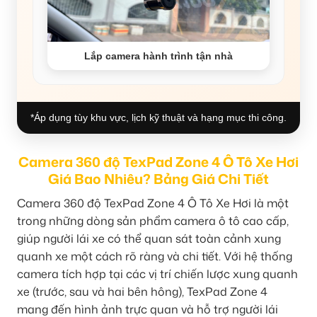
Lắp camera hành trình tận nhà
*Áp dụng tùy khu vực, lịch kỹ thuật và hạng mục thi công.
Camera 360 độ TexPad Zone 4 Ô Tô Xe Hơi
Giá Bao Nhiêu? Bảng Giá Chi Tiết
Camera 360 độ TexPad Zone 4 Ô Tô Xe Hơi là một
trong những dòng sản phẩm camera ô tô cao cấp,
giúp người lái xe có thể quan sát toàn cảnh xung
quanh xe một cách rõ ràng và chi tiết. Với hệ thống
camera tích hợp tại các vị trí chiến lược xung quanh
xe (trước, sau và hai bên hông), TexPad Zone 4
mang đến hình ảnh trực quan và hỗ trợ người lái