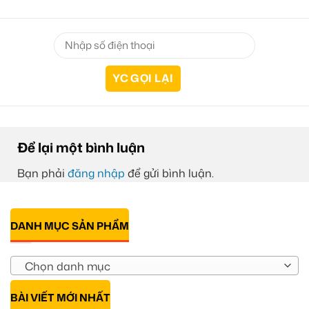
Để lại một bình luận
Bạn phải
đăng nhập
để gửi bình luận.
DANH MỤC SẢN PHẨM
Chọn danh mục
BÀI VIẾT MỚI NHẤT