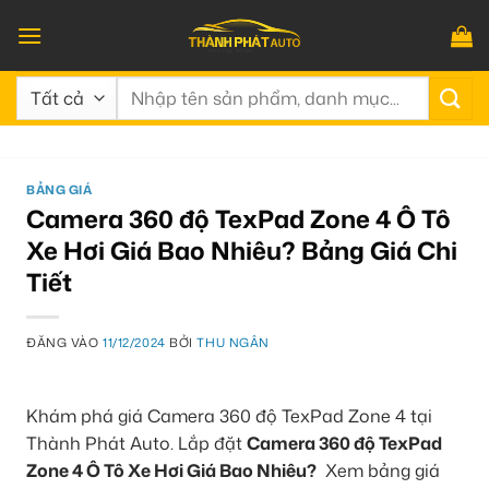
Bỏ
qua
nội
Tìm
dung
kiếm:
BẢNG GIÁ
Camera 360 độ TexPad Zone 4 Ô Tô
Xe Hơi Giá Bao Nhiêu? Bảng Giá Chi
Tiết
ĐĂNG VÀO
11/12/2024
BỞI
THU NGÂN
Khám phá giá Camera 360 độ TexPad Zone 4 tại
Thành Phát Auto. Lắp đặt
Camera 360 độ TexPad
Zone 4 Ô Tô Xe Hơi Giá Bao Nhiêu?
Xem bảng giá