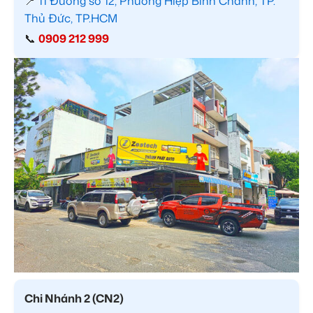
📍
11 Đường số 12, Phường Hiệp Bình Chánh, TP.
Thủ Đức, TP.HCM
📞
0909 212 999
Chi Nhánh 2 (CN2)