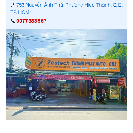
📍
753 Nguyễn Ảnh Thủ, Phường Hiệp Thành, Q.12,
TP. HCM
📞
0977 383 567