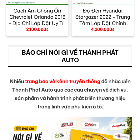
Cách Âm Chống Ồn
Độ Đèn Hyundai
Chevrolet Orlando 2018
Stargazer 2022 – Trung
– Địa Chỉ Lắp Đặt Uy Tín
Tâm Lắp Đặt Chính
TPHCM
Hãng Giá Tốt TPHCM
2.100.000
₫
4.200.000
₫
BÁO CHÍ NÓI GÌ VỀ THÀNH PHÁT
AUTO
Nhiều
trang báo và kênh truyền thông
đã nhắc đến
Thành Phát Auto qua các câu chuyện về dịch vụ,
sản phẩm và hành trình phát triển thương hiệu
trong lĩnh vực phụ kiện ô tô.