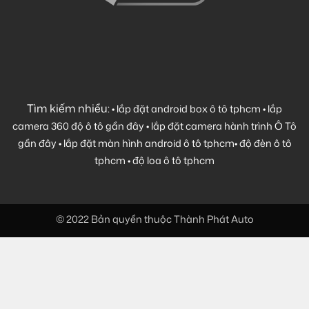
Tìm kiếm nhiều:
•
lắp đặt android box ô tô tphcm
•
lắp
camera 360 độ ô tô gần đây
•
lắp đặt camera hành trình Ô Tô
gần đây
•
lắp đặt màn hình android ô tô tphcm
•
độ đèn ô tô
tphcm
•
độ loa ô tô tphcm
© 2022 Bản quyền thuộc Thành Phát Auto