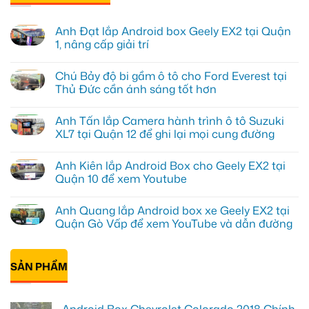
Anh Đạt lắp Android box Geely EX2 tại Quận
1, nâng cấp giải trí
Không
có
Chú Bảy độ bi gầm ô tô cho Ford Everest tại
bình
luận
Thủ Đức cần ánh sáng tốt hơn
ở
Anh
Không
Đạt
có
Anh Tấn lắp Camera hành trình ô tô Suzuki
lắp
bình
Android
luận
XL7 tại Quận 12 để ghi lại mọi cung đường
box
ở
Geely
Chú
Không
EX2
Bảy
có
Anh Kiên lắp Android Box cho Geely EX2 tại
tại
độ
bình
Quận
bi
luận
Quận 10 để xem Youtube
1,
gầm
ở
nâng
ô
Anh
Không
cấp
tô
Tấn
có
Anh Quang lắp Android box xe Geely EX2 tại
giải
cho
lắp
bình
trí
Ford
Camera
luận
Quận Gò Vấp để xem YouTube và dẫn đường
Everest
hành
ở
tại
trình
Anh
Không
Thủ
ô
Kiên
có
Đức
tô
lắp
bình
cần
Suzuki
Android
SẢN PHẨM
luận
ánh
XL7
Box
ở
sáng
tại
cho
Anh
tốt
Quận
Geely
Quang
hơn
12
EX2
lắp
để
tại
Android