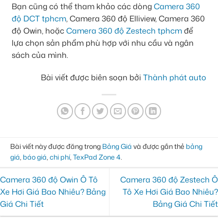
Bạn cũng có thể tham khảo các dòng
Camera 360
độ DCT tphcm
, Camera 360 độ Elliview, Camera 360
độ Owin, hoặc
Camera 360 độ Zestech tphcm
để
lựa chọn sản phẩm phù hợp với nhu cầu và ngân
sách của mình.
Bài viết được biên soạn bởi
Thành phát auto
Bài viết này được đăng trong
Bảng Giá
và được gắn thẻ
bảng
giá
,
báo giá
,
chi phí
,
TexPad Zone 4
.
Camera 360 độ Owin Ô Tô
Camera 360 độ Zestech Ô
Xe Hơi Giá Bao Nhiêu? Bảng
Tô Xe Hơi Giá Bao Nhiêu?
Giá Chi Tiết
Bảng Giá Chi Tiết