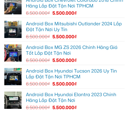
Android Box Chevrolet Colorado 2018 Chính
ghi
Quận
box
Hãng Lắp Đặt Tận Nơi TPHCM
lại
10
xe
mọi
để
Geely
6.500.000
₫
5.500.000
₫
cung
xem
EX2
đường
Youtube
tại
Quận
Android Box Mitsubishi Outlander 2024 Lắp
Gò
Đặt Tận Nơi Uy Tín
Vấp
để
6.500.000
₫
5.500.000
₫
xem
YouTube
và
Android Box MG ZS 2026 Chính Hãng Giá
dẫn
Tốt Lắp Đặt Tận Nơi
đường
6.500.000
₫
5.500.000
₫
Android Box Hyundai Tucson 2026 Uy Tín
Lắp Đặt Tận Nơi TPHCM
6.500.000
₫
5.500.000
₫
Android Box Hyundai Elantra 2023 Chính
Hãng Lắp Đặt Tận Nơi
6.500.000
₫
5.500.000
₫