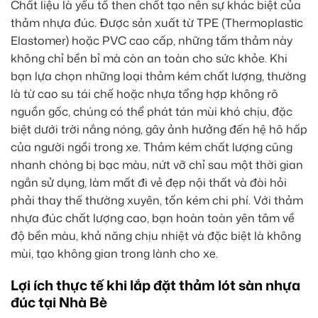
Chất liệu là yếu tố then chốt tạo nên sự khác biệt của
thảm nhựa đúc. Được sản xuất từ TPE (Thermoplastic
Elastomer) hoặc PVC cao cấp, những tấm thảm này
không chỉ bền bỉ mà còn an toàn cho sức khỏe. Khi
bạn lựa chọn những loại thảm kém chất lượng, thường
là từ cao su tái chế hoặc nhựa tổng hợp không rõ
nguồn gốc, chúng có thể phát tán mùi khó chịu, đặc
biệt dưới trời nắng nóng, gây ảnh hưởng đến hệ hô hấp
của người ngồi trong xe. Thảm kém chất lượng cũng
nhanh chóng bị bạc màu, nứt vỡ chỉ sau một thời gian
ngắn sử dụng, làm mất đi vẻ đẹp nội thất và đòi hỏi
phải thay thế thường xuyên, tốn kém chi phí. Với thảm
nhựa đúc chất lượng cao, bạn hoàn toàn yên tâm về
độ bền màu, khả năng chịu nhiệt và đặc biệt là không
mùi, tạo không gian trong lành cho xe.
Lợi ích thực tế khi lắp đặt thảm lót sàn nhựa
đúc tại Nhà Bè