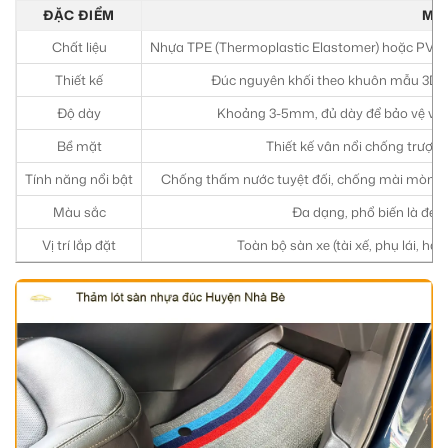
ĐẶC ĐIỂM
MÔ 
Chất liệu
Nhựa TPE (Thermoplastic Elastomer) hoặc PVC ca
Thiết kế
Đúc nguyên khối theo khuôn mẫu 3D ch
Độ dày
Khoảng 3-5mm, đủ dày để bảo vệ và t
Bề mặt
Thiết kế vân nổi chống trượt, 
Tính năng nổi bật
Chống thấm nước tuyệt đối, chống mài mòn, d
Màu sắc
Đa dạng, phổ biến là đen,
Vị trí lắp đặt
Toàn bộ sàn xe (tài xế, phụ lái, hà