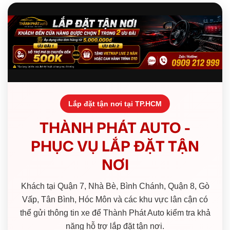
Lắp đặt tận nơi tại TP.HCM
THÀNH PHÁT AUTO -
PHỤC VỤ LẮP ĐẶT TẬN
NƠI
Khách tại Quận 7, Nhà Bè, Bình Chánh, Quận 8, Gò
Vấp, Tân Bình, Hóc Môn và các khu vực lân cận có
thể gửi thông tin xe để Thành Phát Auto kiểm tra khả
năng hỗ trợ lắp đặt tận nơi.