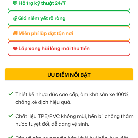
💬 Hỗ trợ kỹ thuật 24/7
💰 Giá niêm yết rõ ràng
🚚 Miễn phí lắp đặt tận nơi
❤️ Lắp xong hài lòng mới thu tiền
ƯU ĐIỂM NỔI BẬT
Thiết kế nhựa đúc cao cấp, ôm khít sàn xe 100%,
chống xê dịch hiệu quả.
Chất liệu TPE/PVC không mùi, bền bỉ, chống thấm
nước tuyệt đối, dễ dàng vệ sinh.
Bảo vệ sàn xe nguyên bản khỏi bụi bẩn, bùn đất,