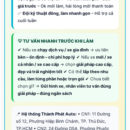
giá trước
– Ok mới làm, hài lòng mới thanh toán
✅
Đội kỹ thuật đông, làm nhanh gọn
– Hỗ trợ cả
cuối tuần
💡 TƯ VẤN NHANH TRƯỚC KHI LÀM
✔ Nếu xe
chạy dịch vụ / xe gia đình
→ ưu tiên
bền – ổn định – chi phí hợp lý
✔ Nếu xe
mới / xe
cá nhân / xe cao cấp
→ chọn
giải pháp cao cấp,
đẹp và trải nghiệm tốt
✔ Có thể
lắp theo nhu
cầu, làm từng phần hoặc trọn gói
✔ Chưa biết
chọn gì? →
Gửi hình xe, nhân viên tư vấn đúng
giải pháp – đúng ngân sách
📍
Hệ thống Thành Phát Auto:
• CN1: 11 Đường
số 12, Phường Hiệp Bình Chánh, TP. Thủ Đức,
TP.HCM • CN2: 24 Đường D5A, Phường Phước