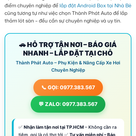
điểm chuyên nghiệp để
lắp đặt Android Box tại Nhà Bè
cũng tương tự như việc chọn Thành Phát Auto để lắp
thảm lót sàn – đều cần sự chuyên nghiệp và uy tín.
🚗 HỖ TRỢ TẬN NƠI – BÁO GIÁ
NHANH – LẮP ĐẶT TẠI CHỖ
Thành Phát Auto – Phụ Kiện & Nâng Cấp Xe Hơi
Chuyên Nghiệp
📞 GỌI: 0977.383.567
💬 ZALO: 0977.383.567
✅
Nhận làm tận nơi tại TP.HCM
– Không cần ra
tiệm, gọi là có thợ tới ✅
Tư vấn miễn phí – Báo