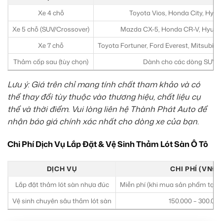
Xe 4 chỗ
Toyota Vios, Honda City, Hyun
Xe 5 chỗ (SUV/Crossover)
Mazda CX-5, Honda CR-V, Hyunda
Xe 7 chỗ
Toyota Fortuner, Ford Everest, Mitsubis
Thảm cốp sau (tùy chọn)
Dành cho các dòng SUV/
Lưu ý: Giá trên chỉ mang tính chất tham khảo và có
thể thay đổi tùy thuộc vào thương hiệu, chất liệu cụ
thể và thời điểm. Vui lòng liên hệ Thành Phát Auto để
nhận báo giá chính xác nhất cho dòng xe của bạn.
Chi Phí Dịch Vụ Lắp Đặt & Vệ Sinh Thảm Lót Sàn Ô Tô
DỊCH VỤ
CHI PHÍ (VNĐ)
Lắp đặt thảm lót sàn nhựa đúc
Miễn phí (khi mua sản phẩm tại 
Vệ sinh chuyên sâu thảm lót sàn
150.000 – 300.00