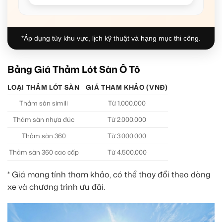
*Áp dụng tùy khu vực, lịch kỹ thuật và hạng mục thi công.
Bảng Giá Thảm Lót Sàn Ô Tô
LOẠI THẢM LÓT SÀN
GIÁ THAM KHẢO (VNĐ)
Thảm sàn simili
Từ 1.000.000
Thảm sàn nhựa đúc
Từ 2.000.000
Thảm sàn 360
Từ 3.000.000
Thảm sàn 360 cao cấp
Từ 4.500.000
* Giá mang tính tham khảo, có thể thay đổi theo dòng
xe và chương trình ưu đãi.