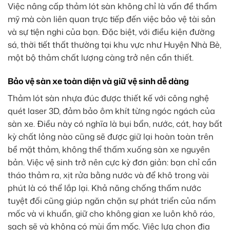
Việc nâng cấp thảm lót sàn không chỉ là vấn đề thẩm
mỹ mà còn liên quan trực tiếp đến việc bảo vệ tài sản
và sự tiện nghi của bạn. Đặc biệt, với điều kiện đường
sá, thời tiết thất thường tại khu vực như Huyện Nhà Bè,
một bộ thảm chất lượng càng trở nên cần thiết.
Bảo vệ sàn xe toàn diện và giữ vệ sinh dễ dàng
Thảm lót sàn nhựa đúc được thiết kế với công nghệ
quét laser 3D, đảm bảo ôm khít từng ngóc ngách của
sàn xe. Điều này có nghĩa là bụi bẩn, nước, cát, hay bất
kỳ chất lỏng nào cũng sẽ được giữ lại hoàn toàn trên
bề mặt thảm, không thể thấm xuống sàn xe nguyên
bản. Việc vệ sinh trở nên cực kỳ đơn giản: bạn chỉ cần
tháo thảm ra, xịt rửa bằng nước và để khô trong vài
phút là có thể lắp lại. Khả năng chống thấm nước
tuyệt đối cũng giúp ngăn chặn sự phát triển của nấm
mốc và vi khuẩn, giữ cho không gian xe luôn khô ráo,
sạch sẽ và không có mùi ẩm mốc. Việc lựa chọn địa