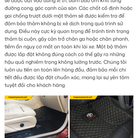
sẽ được đặt vào đúng vị trí, đảm bảo ôm khít từng
đường cong, góc cạnh của sàn. Các chốt cố định hoặc
gai chống trượt dưới mặt thảm sẽ được kiểm tra để
đảm bảo thảm không bị xê dịch trong quá trình sử
dụng. Điều này cực kỳ quan trọng để tránh tình trạng
thảm bị cuộn, gây cản trở chân ga hoặc chân phanh,
tiềm ẩn nguy cơ mất an toàn khi lái xe. Một bộ thảm
được lắp đặt không đúng cách có thể gây ra những
hậu quả nghiêm trọng không lường trước. Chúng tôi
luôn ưu tiên an toàn lên hàng đầu, đảm bảo mỗi chi
tiết đều được lắp đặt chuẩn xác, mang lại sự yên tâm
tuyệt đối cho khách hàng.