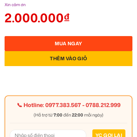
Xin cảm ơn
2.000.000
₫
MUA NGAY
THÊM VÀO GIỎ
📞 Hotline:
0977.383.567
-
0788.212.999
(Hỗ trợ từ
7:00
đến
22:00
mỗi ngày)