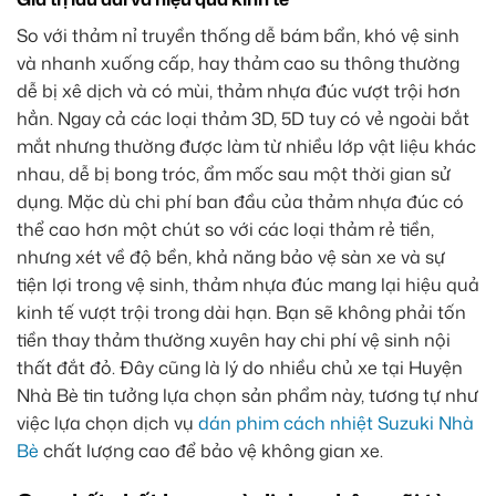
So với thảm nỉ truyền thống dễ bám bẩn, khó vệ sinh
và nhanh xuống cấp, hay thảm cao su thông thường
dễ bị xê dịch và có mùi, thảm nhựa đúc vượt trội hơn
hẳn. Ngay cả các loại thảm 3D, 5D tuy có vẻ ngoài bắt
mắt nhưng thường được làm từ nhiều lớp vật liệu khác
nhau, dễ bị bong tróc, ẩm mốc sau một thời gian sử
dụng. Mặc dù chi phí ban đầu của thảm nhựa đúc có
thể cao hơn một chút so với các loại thảm rẻ tiền,
nhưng xét về độ bền, khả năng bảo vệ sàn xe và sự
tiện lợi trong vệ sinh, thảm nhựa đúc mang lại hiệu quả
kinh tế vượt trội trong dài hạn. Bạn sẽ không phải tốn
tiền thay thảm thường xuyên hay chi phí vệ sinh nội
thất đắt đỏ. Đây cũng là lý do nhiều chủ xe tại Huyện
Nhà Bè tin tưởng lựa chọn sản phẩm này, tương tự như
việc lựa chọn dịch vụ
dán phim cách nhiệt Suzuki Nhà
Bè
chất lượng cao để bảo vệ không gian xe.