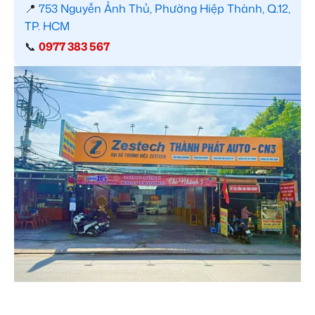
📍
753 Nguyễn Ảnh Thủ, Phường Hiệp Thành, Q.12,
TP. HCM
📞
0977 383 567