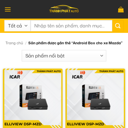
Bỏ
qua
nội
Tìm
dung
kiếm:
Trang chủ
/
Sản phẩm được gắn thẻ “Android Box cho xe Mazda”