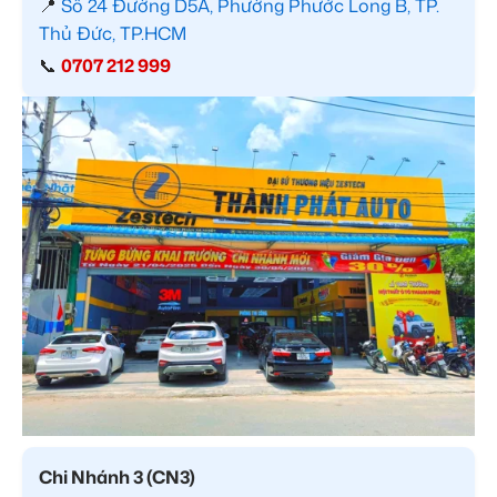
📍
Số 24 Đường D5A, Phường Phước Long B, TP.
Thủ Đức, TP.HCM
📞
0707 212 999
Chi Nhánh 3 (CN3)