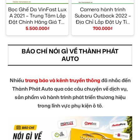
Bọc Ghế Da VinFast Lux
Camera hành trình
9
A 2021 – Trung Tâm Lắp
Subaru Outback 2022 –
Đặt Chính Hãng Giá Tốt
Địa Chỉ Lắp Đặt Uy Tín
TPHCM
TPHCM
5.500.000
₫
700.000
₫
BÁO CHÍ NÓI GÌ VỀ THÀNH PHÁT
AUTO
Nhiều
trang báo và kênh truyền thông
đã nhắc đến
Thành Phát Auto qua các câu chuyện về dịch vụ,
sản phẩm và hành trình phát triển thương hiệu
trong lĩnh vực phụ kiện ô tô.