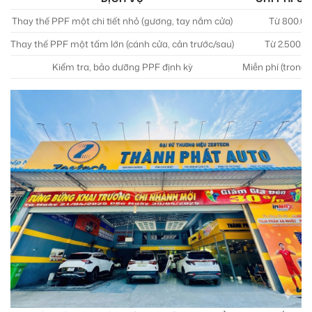
Thay thế PPF một chi tiết nhỏ (gương, tay nắm cửa)
Từ 800.00
Thay thế PPF một tấm lớn (cánh cửa, cản trước/sau)
Từ 2.500.0
Kiểm tra, bảo dưỡng PPF định kỳ
Miễn phí (trong 