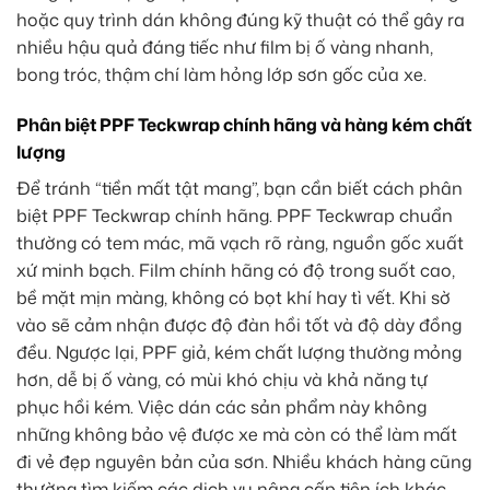
hoặc quy trình dán không đúng kỹ thuật có thể gây ra
nhiều hậu quả đáng tiếc như film bị ố vàng nhanh,
bong tróc, thậm chí làm hỏng lớp sơn gốc của xe.
Phân biệt PPF Teckwrap chính hãng và hàng kém chất
lượng
Để tránh “tiền mất tật mang”, bạn cần biết cách phân
biệt PPF Teckwrap chính hãng. PPF Teckwrap chuẩn
thường có tem mác, mã vạch rõ ràng, nguồn gốc xuất
xứ minh bạch. Film chính hãng có độ trong suốt cao,
bề mặt mịn màng, không có bọt khí hay tì vết. Khi sờ
vào sẽ cảm nhận được độ đàn hồi tốt và độ dày đồng
đều. Ngược lại, PPF giả, kém chất lượng thường mỏng
hơn, dễ bị ố vàng, có mùi khó chịu và khả năng tự
phục hồi kém. Việc dán các sản phẩm này không
những không bảo vệ được xe mà còn có thể làm mất
đi vẻ đẹp nguyên bản của sơn. Nhiều khách hàng cũng
thường tìm kiếm các dịch vụ nâng cấp tiện ích khác