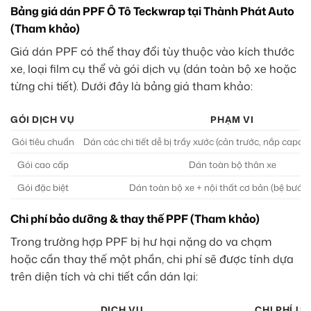
Bảng giá dán PPF Ô Tô Teckwrap tại Thành Phát Auto
(Tham khảo)
Giá dán PPF có thể thay đổi tùy thuộc vào kích thước
xe, loại film cụ thể và gói dịch vụ (dán toàn bộ xe hoặc
từng chi tiết). Dưới đây là bảng giá tham khảo:
GÓI DỊCH VỤ
PHẠM VI
Gói tiêu chuẩn
Dán các chi tiết dễ bị trầy xước (cản trước, nắp capo,
Gói cao cấp
Dán toàn bộ thân xe
Gói đặc biệt
Dán toàn bộ xe + nội thất cơ bản (bệ bước, 
Chi phí bảo dưỡng & thay thế PPF (Tham khảo)
Trong trường hợp PPF bị hư hại nặng do va chạm
hoặc cần thay thế một phần, chi phí sẽ được tính dựa
trên diện tích và chi tiết cần dán lại:
DỊCH VỤ
CHI PHÍ ƯỚ