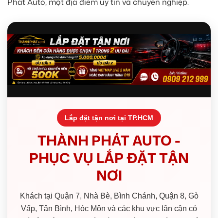
Phát Auto, một địa điểm uy tín và chuyên nghiệp.
Lắp đặt tận nơi tại TP.HCM
THÀNH PHÁT AUTO -
PHỤC VỤ LẮP ĐẶT TẬN
NƠI
Khách tại Quận 7, Nhà Bè, Bình Chánh, Quận 8, Gò
Vấp, Tân Bình, Hóc Môn và các khu vực lân cận có