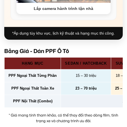
Lắp camera hành trình tận nhà
*Áp dụng tùy khu vực, lịch kỹ thuật và hạng mục thi công.
Bảng Giá - Dán PPF Ô Tô
HẠNG MỤC
SEDAN / HATCHBACK
SUV /
PPF Ngoại Thất Từng Phần
15 – 30 triệu
18 – 40
PPF Ngoại Thất Toàn Xe
23 – 70 triệu
25 – 78
PPF Nội Thất (Combo)
2 –
* Giá mang tính tham khảo, có thể thay đổi theo dòng film, tình
trạng xe và chương trình ưu đãi.