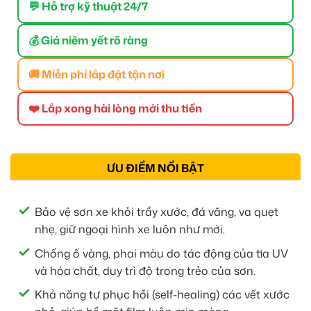
💬 Hỗ trợ kỹ thuật 24/7
💰 Giá niêm yết rõ ràng
🚚 Miễn phí lắp đặt tận nơi
❤️ Lắp xong hài lòng mới thu tiền
ƯU ĐIỂM NỔI BẬT
Bảo vệ sơn xe khỏi trầy xước, đá văng, va quẹt
nhẹ, giữ ngoại hình xe luôn như mới.
Chống ố vàng, phai màu do tác động của tia UV
và hóa chất, duy trì độ trong trẻo của sơn.
Khả năng tự phục hồi (self-healing) các vết xước