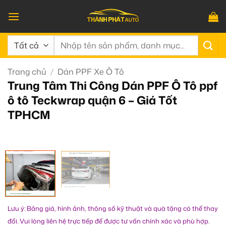
Bỏ
qua
nội
Tìm
dung
kiếm:
Trang chủ
/
Dán PPF Xe Ô Tô
Trung Tâm Thi Công Dán PPF Ô Tô ppf
ô tô Teckwrap quận 6 – Giá Tốt
TPHCM
Lưu ý: Bảng giá, hình ảnh, thông số kỹ thuật và quà tặng có thể thay
đổi. Vui lòng liên hệ trực tiếp để được tư vấn chính xác và phù hợp.