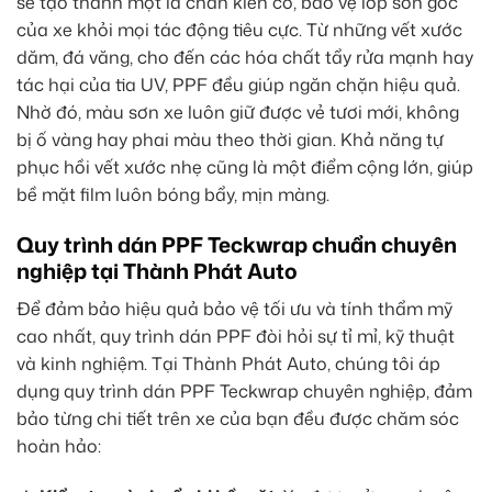
sẽ tạo thành một lá chắn kiên cố, bảo vệ lớp sơn gốc
của xe khỏi mọi tác động tiêu cực. Từ những vết xước
dăm, đá văng, cho đến các hóa chất tẩy rửa mạnh hay
tác hại của tia UV, PPF đều giúp ngăn chặn hiệu quả.
Nhờ đó, màu sơn xe luôn giữ được vẻ tươi mới, không
bị ố vàng hay phai màu theo thời gian. Khả năng tự
phục hồi vết xước nhẹ cũng là một điểm cộng lớn, giúp
bề mặt film luôn bóng bẩy, mịn màng.
Quy trình dán PPF Teckwrap chuẩn chuyên
nghiệp tại Thành Phát Auto
Để đảm bảo hiệu quả bảo vệ tối ưu và tính thẩm mỹ
cao nhất, quy trình dán PPF đòi hỏi sự tỉ mỉ, kỹ thuật
và kinh nghiệm. Tại Thành Phát Auto, chúng tôi áp
dụng quy trình dán PPF Teckwrap chuyên nghiệp, đảm
bảo từng chi tiết trên xe của bạn đều được chăm sóc
hoàn hảo: