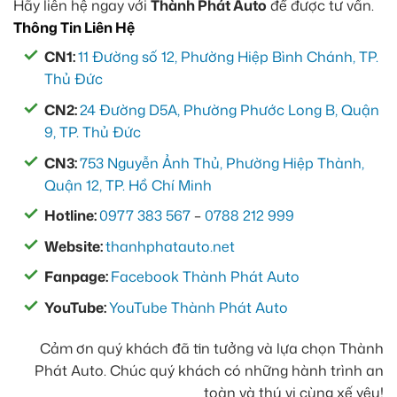
Hãy liên hệ ngay với
Thành Phát Auto
để được tư vấn.
Thông Tin Liên Hệ
CN1:
11 Đường số 12, Phường Hiệp Bình Chánh, TP.
Thủ Đức
CN2:
24 Đường D5A, Phường Phước Long B, Quận
9, TP. Thủ Đức
CN3:
753 Nguyễn Ảnh Thủ, Phường Hiệp Thành,
Quận 12, TP. Hồ Chí Minh
Hotline:
0977 383 567
–
0788 212 999
Website:
thanhphatauto.net
Fanpage:
Facebook Thành Phát Auto
YouTube:
YouTube Thành Phát Auto
Cảm ơn quý khách đã tin tưởng và lựa chọn Thành
Phát Auto. Chúc quý khách có những hành trình an
toàn và thú vị cùng xế yêu!