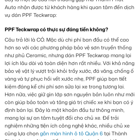
Auto nhận được từ khách hàng khi quan tâm đến dịch
vụ dán PPF Teckwrap:
PPF Teckwrap có thực sự đáng tiền không?
Câu trả lời là CÓ. Mặc dù chi phí ban đầu có thể cao
hơn so với các phương pháp bảo vệ sơn truyền thống
như phủ Ceramic, nhưng dán PPF Teckwrap mang lại
lợi ích lâu dài và toàn diện hơn rất nhiều. Với khả năng
bảo vệ vật lý vượt trội khỏi trầy xước, đá văng, chống ố
vàng và tự phục hồi vết xước nhẹ, PPF giúp bạn tiết
kiệm đáng kể chi phí sơn sửa lại xe trong tương lai.
Hơn nữa, việc giữ gìn lớp sơn nguyên bản luôn như mới
còn giúp bảo toàn và tăng giá trị chiếc xe khi bạn có ý
định bán lại. Đây là một khoản đầu tư thông minh,
mang lại sự an tâm tuyệt đối cho chủ xe. Để trải
nghiệm những tiện ích công nghệ khác, nhiều chủ xe
cũng lựa chọn
gắn màn hình ô tô Quận 6
tại Thành