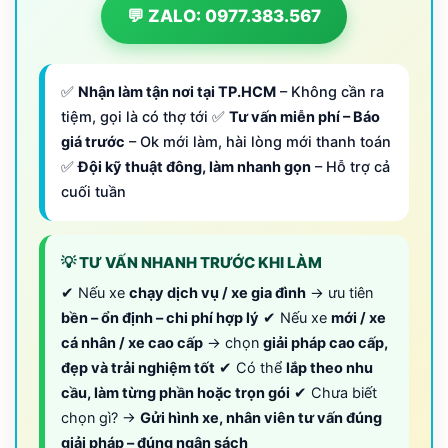
💬 ZALO: 0977.383.567
✅
Nhận làm tận nơi tại TP.HCM
– Không cần ra
tiệm, gọi là có thợ tới ✅
Tư vấn miễn phí – Báo
giá trước
– Ok mới làm, hài lòng mới thanh toán
✅
Đội kỹ thuật đông, làm nhanh gọn
– Hỗ trợ cả
cuối tuần
💡 TƯ VẤN NHANH TRƯỚC KHI LÀM
✔ Nếu xe
chạy dịch vụ / xe gia đình
→ ưu tiên
bền – ổn định – chi phí hợp lý
✔ Nếu xe
mới / xe
cá nhân / xe cao cấp
→ chọn
giải pháp cao cấp,
đẹp và trải nghiệm tốt
✔ Có thể
lắp theo nhu
cầu, làm từng phần hoặc trọn gói
✔ Chưa biết
chọn gì? →
Gửi hình xe, nhân viên tư vấn đúng
giải pháp – đúng ngân sách