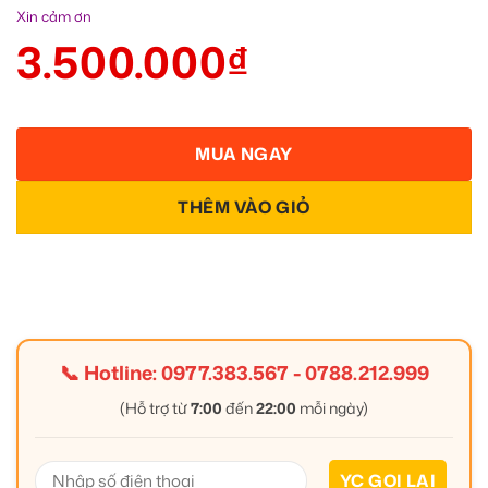
Xin cảm ơn
3.500.000
₫
MUA NGAY
THÊM VÀO GIỎ
📞 Hotline:
0977.383.567
-
0788.212.999
(Hỗ trợ từ
7:00
đến
22:00
mỗi ngày)