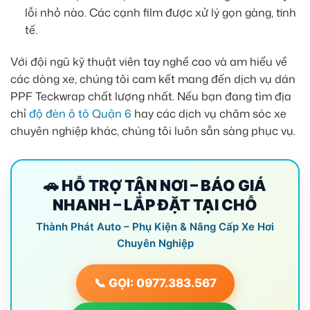
lỗi nhỏ nào. Các cạnh film được xử lý gọn gàng, tinh
tế.
Với đội ngũ kỹ thuật viên tay nghề cao và am hiểu về
các dòng xe, chúng tôi cam kết mang đến dịch vụ dán
PPF Teckwrap chất lượng nhất. Nếu bạn đang tìm địa
chỉ
độ đèn ô tô Quận 6
hay các dịch vụ chăm sóc xe
chuyên nghiệp khác, chúng tôi luôn sẵn sàng phục vụ.
🚗 HỖ TRỢ TẬN NƠI – BÁO GIÁ
NHANH – LẮP ĐẶT TẠI CHỖ
Thành Phát Auto – Phụ Kiện & Nâng Cấp Xe Hơi
Chuyên Nghiệp
📞 GỌI: 0977.383.567