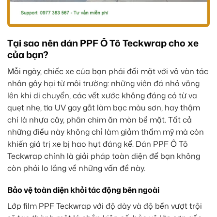
Tại sao nên dán PPF Ô Tô Teckwrap cho xe
của bạn?
Mỗi ngày, chiếc xe của bạn phải đối mặt với vô vàn tác
nhân gây hại từ môi trường: những viên đá nhỏ văng
lên khi di chuyển, các vết xước không đáng có từ va
quẹt nhẹ, tia UV gay gắt làm bạc màu sơn, hay thậm
chí là nhựa cây, phân chim ăn mòn bề mặt. Tất cả
những điều này không chỉ làm giảm thẩm mỹ mà còn
khiến giá trị xe bị hao hụt đáng kể. Dán PPF Ô Tô
Teckwrap chính là giải pháp toàn diện để bạn không
còn phải lo lắng về những vấn đề này.
Bảo vệ toàn diện khỏi tác động bên ngoài
Lớp film PPF Teckwrap với độ dày và độ bền vượt trội