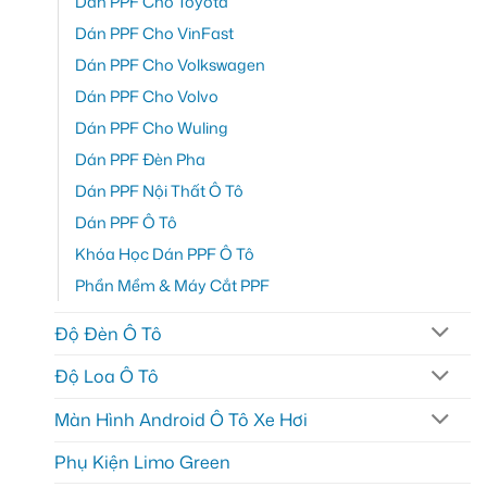
Dán PPF Cho Toyota
Dán PPF Cho VinFast
Dán PPF Cho Volkswagen
Dán PPF Cho Volvo
Dán PPF Cho Wuling
Dán PPF Đèn Pha
Dán PPF Nội Thất Ô Tô
Dán PPF Ô Tô
Khóa Học Dán PPF Ô Tô
Phần Mềm & Máy Cắt PPF
Độ Đèn Ô Tô
Độ Loa Ô Tô
Màn Hình Android Ô Tô Xe Hơi
Phụ Kiện Limo Green