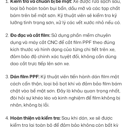
Kiểm tra và chuẩn bị bề mặt:
Xe được rửa sạch sâu,
loại bỏ hoàn toàn bụi bẩn, dầu mỡ và các tạp chất
bám trên bề mặt sơn. Kỹ thuật viên sẽ kiểm tra kỹ
lưỡng tình trạng sơn, xử lý các vết xước nhỏ nếu có.
Đo đạc và cắt film:
Sử dụng phần mềm chuyên
dụng và máy cắt CNC để cắt film PPF theo đúng
kích thước và hình dạng của từng chi tiết trên xe,
đảm bảo độ chính xác tuyệt đối, không cần dùng
dao cắt trực tiếp lên sơn xe.
Dán film PPF:
Kỹ thuật viên tiến hành dán film một
cách cẩn thận, loại bỏ bọt khí và đảm bảo film bám
chặt vào bề mặt sơn. Đây là khâu quan trọng nhất,
đòi hỏi sự khéo léo và kinh nghiệm để film không bị
nhăn, không bị lỗi.
Hoàn thiện và kiểm tra:
Sau khi dán, xe sẽ được
kiểm tra lại toàn bộ để đảm bảo không còn bất kỳ