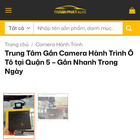
Bỏ
qua
nội
Tìm
dung
kiếm:
Trang chủ
/
Camera Hành Trình
Trung Tâm Gắn Camera Hành Trình Ô
Tô tại Quận 5 – Gắn Nhanh Trong
Ngày