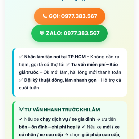
📞 GỌI: 0977.383.567
💬 ZALO: 0977.383.567
✅
Nhận làm tận nơi tại TP.HCM
– Không cần ra
tiệm, gọi là có thợ tới ✅
Tư vấn miễn phí – Báo
giá trước
– Ok mới làm, hài lòng mới thanh toán
✅
Đội kỹ thuật đông, làm nhanh gọn
– Hỗ trợ cả
cuối tuần
💡 TƯ VẤN NHANH TRƯỚC KHI LÀM
✔ Nếu xe
chạy dịch vụ / xe gia đình
→ ưu tiên
bền – ổn định – chi phí hợp lý
✔ Nếu xe
mới / xe
cá nhân / xe cao cấp
→ chọn
giải pháp cao cấp,