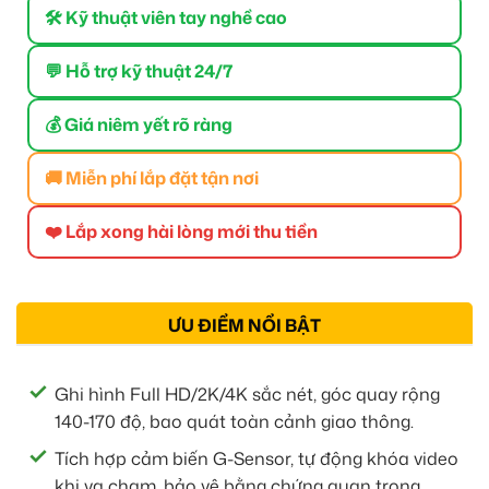
🛠 Kỹ thuật viên tay nghề cao
💬 Hỗ trợ kỹ thuật 24/7
💰 Giá niêm yết rõ ràng
🚚 Miễn phí lắp đặt tận nơi
❤️ Lắp xong hài lòng mới thu tiền
ƯU ĐIỂM NỔI BẬT
Ghi hình Full HD/2K/4K sắc nét, góc quay rộng
140-170 độ, bao quát toàn cảnh giao thông.
Tích hợp cảm biến G-Sensor, tự động khóa video
khi va chạm, bảo vệ bằng chứng quan trọng.