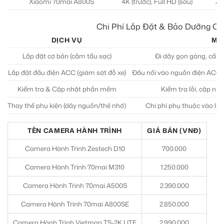
Xiaomi 70mai A800S
4K (trước), Full HD (sau)
AD
Chi Phí Lắp Đặt & Bảo Dưỡng Ca
DỊCH VỤ
MÔ
Lắp đặt cơ bản (cắm tẩu sạc)
Đi dây gọn gàng, cấp 
Lắp đặt đấu điện ACC (giám sát đỗ xe)
Đấu nối vào nguồn điện ACC, 
Kiểm tra & Cập nhật phần mềm
Kiểm tra lỗi, cập nh
Thay thế phụ kiện (dây nguồn/thẻ nhớ)
Chi phí phụ thuộc vào loạ
TÊN CAMERA HÀNH TRÌNH
GIÁ BÁN (VNĐ)
Camera Hành Trình Zestech D10
700.000
Camera Hành Trình 70mai M310
1.250.000
Camera Hành Trình 70mai A500S
2.390.000
Camera Hành Trình 70mai A800SE
2.850.000
Camera Hành Trình Vietmap TS-2K LITE
2.990.000