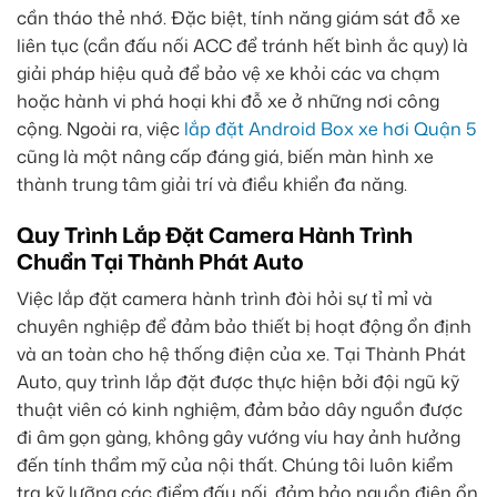
cần tháo thẻ nhớ. Đặc biệt, tính năng giám sát đỗ xe
liên tục (cần đấu nối ACC để tránh hết bình ắc quy) là
giải pháp hiệu quả để bảo vệ xe khỏi các va chạm
hoặc hành vi phá hoại khi đỗ xe ở những nơi công
cộng. Ngoài ra, việc
lắp đặt Android Box xe hơi Quận 5
cũng là một nâng cấp đáng giá, biến màn hình xe
thành trung tâm giải trí và điều khiển đa năng.
Quy Trình Lắp Đặt Camera Hành Trình
Chuẩn Tại Thành Phát Auto
Việc lắp đặt camera hành trình đòi hỏi sự tỉ mỉ và
chuyên nghiệp để đảm bảo thiết bị hoạt động ổn định
và an toàn cho hệ thống điện của xe. Tại Thành Phát
Auto, quy trình lắp đặt được thực hiện bởi đội ngũ kỹ
thuật viên có kinh nghiệm, đảm bảo dây nguồn được
đi âm gọn gàng, không gây vướng víu hay ảnh hưởng
đến tính thẩm mỹ của nội thất. Chúng tôi luôn kiểm
tra kỹ lưỡng các điểm đấu nối, đảm bảo nguồn điện ổn