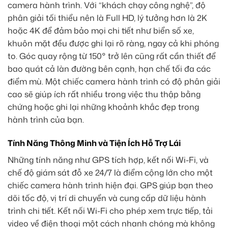
camera hành trình. Với “khách chạy công nghệ”, độ
phân giải tối thiểu nên là Full HD, lý tưởng hơn là 2K
hoặc 4K để đảm bảo mọi chi tiết như biển số xe,
khuôn mặt đều được ghi lại rõ ràng, ngay cả khi phóng
to. Góc quay rộng từ 150° trở lên cũng rất cần thiết để
bao quát cả làn đường bên cạnh, hạn chế tối đa các
điểm mù. Một chiếc camera hành trình có độ phân giải
cao sẽ giúp ích rất nhiều trong việc thu thập bằng
chứng hoặc ghi lại những khoảnh khắc đẹp trong
hành trình của bạn.
Tính Năng Thông Minh và Tiện Ích Hỗ Trợ Lái
Những tính năng như GPS tích hợp, kết nối Wi-Fi, và
chế độ giám sát đỗ xe 24/7 là điểm cộng lớn cho một
chiếc camera hành trình hiện đại. GPS giúp bạn theo
dõi tốc độ, vị trí di chuyển và cung cấp dữ liệu hành
trình chi tiết. Kết nối Wi-Fi cho phép xem trực tiếp, tải
video về điện thoại một cách nhanh chóng mà không