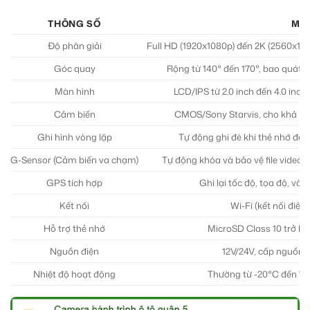
THÔNG SỐ
MÔ 
Độ phân giải
Full HD (1920x1080p) đến 2K (2560x144
Góc quay
Rộng từ 140° đến 170°, bao quát t
Màn hình
LCD/IPS từ 2.0 inch đến 4.0 inch
Cảm biến
CMOS/Sony Starvis, cho khả năng
Ghi hình vòng lặp
Tự động ghi đè khi thẻ nhớ đầ
G-Sensor (Cảm biến va chạm)
Tự động khóa và bảo vệ file video
GPS tích hợp
Ghi lại tốc độ, tọa độ, và h
Kết nối
Wi-Fi (kết nối điện
Hỗ trợ thẻ nhớ
MicroSD Class 10 trở lê
Nguồn điện
12V/24V, cấp nguồn 
Nhiệt độ hoạt động
Thường từ -20°C đến 70°