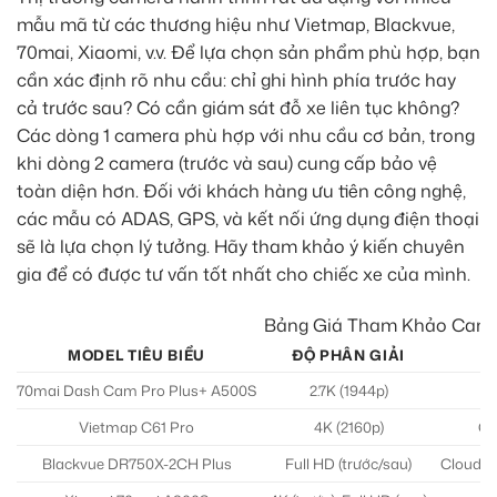
mẫu mã từ các thương hiệu như Vietmap, Blackvue,
70mai, Xiaomi, v.v. Để lựa chọn sản phẩm phù hợp, bạn
cần xác định rõ nhu cầu: chỉ ghi hình phía trước hay
cả trước sau? Có cần giám sát đỗ xe liên tục không?
Các dòng 1 camera phù hợp với nhu cầu cơ bản, trong
khi dòng 2 camera (trước và sau) cung cấp bảo vệ
toàn diện hơn. Đối với khách hàng ưu tiên công nghệ,
các mẫu có ADAS, GPS, và kết nối ứng dụng điện thoại
sẽ là lựa chọn lý tưởng. Hãy tham khảo ý kiến chuyên
gia để có được tư vấn tốt nhất cho chiếc xe của mình.
Bảng Giá Tham Khảo Camer
MODEL TIÊU BIỂU
ĐỘ PHÂN GIẢI
70mai Dash Cam Pro Plus+ A500S
2.7K (1944p)
Vietmap C61 Pro
4K (2160p)
GP
Blackvue DR750X-2CH Plus
Full HD (trước/sau)
Cloud, 