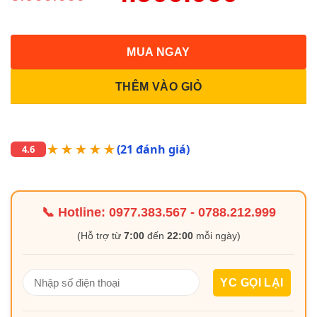
MUA NGAY
THÊM VÀO GIỎ
★★★★★
(21 đánh giá)
4.6
📞 Hotline:
0977.383.567
-
0788.212.999
(Hỗ trợ từ
7:00
đến
22:00
mỗi ngày)