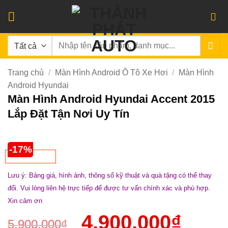
Bỏ
qua
nội
Tìm
dung
kiếm:
Trang chủ
/
Màn Hình Android Ô Tô Xe Hơi
/
Màn Hình
Android Hyundai
Màn Hình Android Hyundai Accent 2015
Lắp Đặt Tận Nơi Uy Tín
-17%
Lưu ý: Bảng giá, hình ảnh, thông số kỹ thuật và quà tặng có thể thay
đổi. Vui lòng liên hệ trực tiếp để được tư vấn chính xác và phù hợp.
Xin cảm ơn
4.900.000
₫
5.900.000
₫