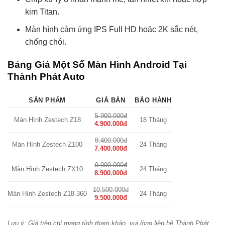
kim Titan.
Màn hình cảm ứng IPS Full HD hoặc 2K sắc nét,
chống chói.
Bảng Giá Một Số Màn Hình Android Tại
Thành Phát Auto
SẢN PHẨM
GIÁ BÁN
BẢO HÀNH
5.900.000đ
Màn Hình Zestech Z18
18 Tháng
4.900.000đ
8.400.000đ
Màn Hình Zestech Z100
24 Tháng
7.400.000đ
9.900.000đ
Màn Hình Zestech ZX10
24 Tháng
8.900.000đ
10.500.000đ
Màn Hình Zestech Z18 360
24 Tháng
9.500.000đ
Lưu ý: Giá trên chỉ mang tính tham khảo, vui lòng liên hệ Thành Phát