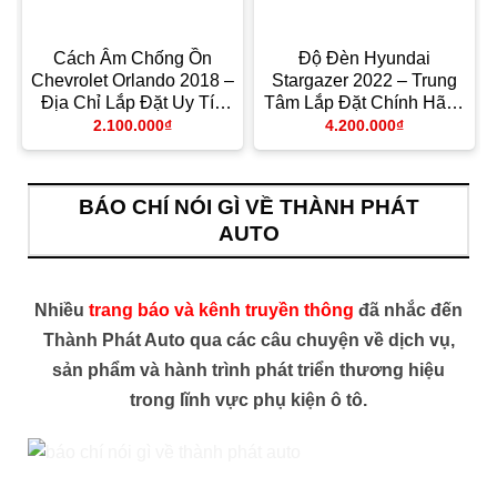
ộ
Cách Âm Chống Ồn
Độ Đèn Hyundai
Chevrolet Orlando 2018 –
Stargazer 2022 – Trung
Địa Chỉ Lắp Đặt Uy Tín
Tâm Lắp Đặt Chính Hãng
TPHCM
Giá Tốt TPHCM
2.100.000
₫
4.200.000
₫
BÁO CHÍ NÓI GÌ VỀ THÀNH PHÁT
AUTO
Nhiều
trang báo và kênh truyền thông
đã nhắc đến
Thành Phát Auto qua các câu chuyện về dịch vụ,
sản phẩm và hành trình phát triển thương hiệu
trong lĩnh vực phụ kiện ô tô.