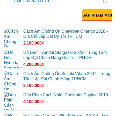
Thảm Lót Sàn Ô Tô
SẢN PHẨM MỚI
Cách Âm Chống Ồn Chevrolet Orlando 2018 -
Địa Chỉ Lắp Đặt Uy Tín TPHCM
2.100.000
₫
Độ Đèn Hyundai Stargazer 2022 - Trung Tâm
Lắp Đặt Chính Hãng Giá Tốt TPHCM
4.200.000
₫
Cách Âm Chống Ồn Suzuki Vitara 2007 - Trung
Tâm Lắp Đặt Chính Hãng TPHCM
2.100.000
₫
Dán Phim Cách Nhiệt Chevrolet Captiva 2010
4.100.000
₫
Hệ Thống Camera 360 độ Mazda 2 2014 - Địa