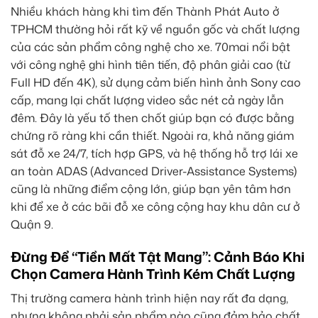
Nhiều khách hàng khi tìm đến Thành Phát Auto ở
TPHCM thường hỏi rất kỹ về nguồn gốc và chất lượng
của các sản phẩm công nghệ cho xe. 70mai nổi bật
với công nghệ ghi hình tiên tiến, độ phân giải cao (từ
Full HD đến 4K), sử dụng cảm biến hình ảnh Sony cao
cấp, mang lại chất lượng video sắc nét cả ngày lẫn
đêm. Đây là yếu tố then chốt giúp bạn có được bằng
chứng rõ ràng khi cần thiết. Ngoài ra, khả năng giám
sát đỗ xe 24/7, tích hợp GPS, và hệ thống hỗ trợ lái xe
an toàn ADAS (Advanced Driver-Assistance Systems)
cũng là những điểm cộng lớn, giúp bạn yên tâm hơn
khi để xe ở các bãi đỗ xe công cộng hay khu dân cư ở
Quận 9.
Đừng Để “Tiền Mất Tật Mang”: Cảnh Báo Khi
Chọn Camera Hành Trình Kém Chất Lượng
Thị trường camera hành trình hiện nay rất đa dạng,
nhưng không phải sản phẩm nào cũng đảm bảo chất