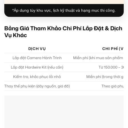
*Áp dụng tùy khu vực, lịch kỹ thuật và hạng mục thi công.
Bảng Giá Tham Khảo Chi Phí Lắp Đặt & Dịch
Vụ Khác
DỊCH VỤ
CHI PHÍ (VN
Lắp đặt Camera Hành Trình
Miễn phí (khi mua sản phẩm tạ
Lắp đặt Hardwire Kit (nếu cần)
Từ 150.000 – 300
Kiểm tra, khắc phục lỗi nhỏ
Miễn phí (trong thời gi
Thay thế phụ kiện (dây nguồn, giá đỡ)
Theo giá phụ k