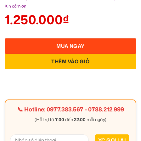
Xin cảm ơn
1.250.000
₫
MUA NGAY
THÊM VÀO GIỎ
📞 Hotline:
0977.383.567
-
0788.212.999
(Hỗ trợ từ
7:00
đến
22:00
mỗi ngày)