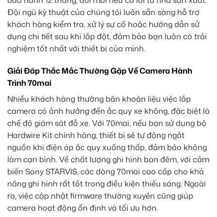
bảo hành 12 tháng, đổi mới nếu có lỗi từ nhà sản xuất.
Đội ngũ kỹ thuật của chúng tôi luôn sẵn sàng hỗ trợ
khách hàng kiểm tra, xử lý sự cố hoặc hướng dẫn sử
dụng chi tiết sau khi lắp đặt, đảm bảo bạn luôn có trải
nghiệm tốt nhất với thiết bị của mình.
Giải Đáp Thắc Mắc Thường Gặp Về Camera Hành
Trình 70mai
Nhiều khách hàng thường băn khoăn liệu việc lắp
camera có ảnh hưởng đến ắc quy xe không, đặc biệt là
chế độ giám sát đỗ xe. Với 70mai, nếu bạn sử dụng bộ
Hardwire Kit chính hãng, thiết bị sẽ tự động ngắt
nguồn khi điện áp ắc quy xuống thấp, đảm bảo không
làm cạn bình. Về chất lượng ghi hình ban đêm, với cảm
biến Sony STARVIS, các dòng 70mai cao cấp cho khả
năng ghi hình rất tốt trong điều kiện thiếu sáng. Ngoài
ra, việc cập nhật firmware thường xuyên cũng giúp
camera hoạt động ổn định và tối ưu hơn.