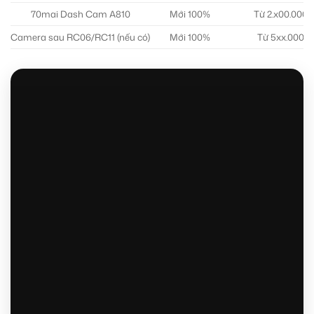
70mai Dash Cam A810
Mới 100%
Từ 2.x00.000
Camera sau RC06/RC11 (nếu có)
Mới 100%
Từ 5xx.000