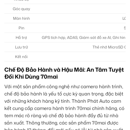
Góc quay
1
Màn hình
LCD 
Pin
50
Hỗ trợ
GPS tích hợp, ADAS, Giám sát đỗ xe AI, Ghi hình 
Lưu trữ
Thẻ nhớ MicroSD Clas
Kết nối
W
Chế Độ Bảo Hành và Hậu Mãi: An Tâm Tuyệt
Đối Khi Dùng 70mai
Với một sản phẩm công nghệ như camera hành trình,
chế độ bảo hành là yếu tố cực kỳ quan trọng, đặc biệt
với những khách hàng kỹ tính. Thành Phát Auto cam
kết cung cấp camera hành trình 70mai chính hãng, có
tem mác rõ ràng và chế độ bảo hành đầy đủ từ nhà
sản xuất. Thông thường, các sản phẩm 70mai được