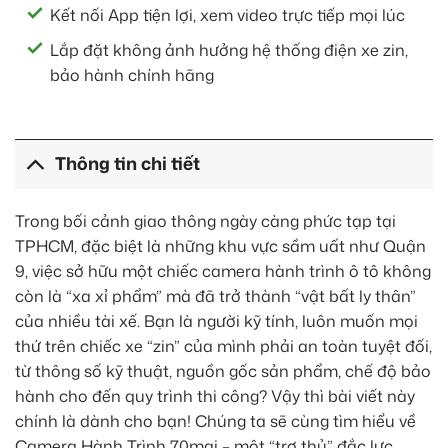
Kết nối App tiện lợi, xem video trực tiếp mọi lúc
Lắp đặt không ảnh hưởng hệ thống điện xe zin,
bảo hành chính hãng
Thông tin chi tiết
Trong bối cảnh giao thông ngày càng phức tạp tại
TPHCM, đặc biệt là những khu vực sầm uất như Quận
9, việc sở hữu một chiếc camera hành trình ô tô không
còn là “xa xỉ phẩm” mà đã trở thành “vật bất ly thân”
của nhiều tài xế. Bạn là người kỹ tính, luôn muốn mọi
thứ trên chiếc xe “zin” của mình phải an toàn tuyệt đối,
từ thông số kỹ thuật, nguồn gốc sản phẩm, chế độ bảo
hành cho đến quy trình thi công? Vậy thì bài viết này
chính là dành cho bạn! Chúng ta sẽ cùng tìm hiểu về
Camera Hành Trình 70mai – một “trợ thủ” đắc lực,