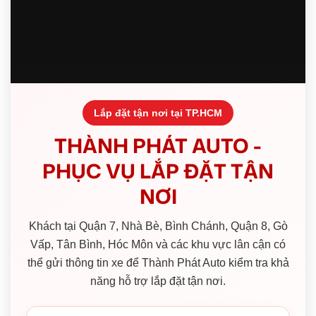
Lắp đặt tận nơi tại TP.HCM
THÀNH PHÁT AUTO -
PHỤC VỤ LẮP ĐẶT TẬN
NƠI
Khách tại Quận 7, Nhà Bè, Bình Chánh, Quận 8, Gò
Vấp, Tân Bình, Hóc Môn và các khu vực lân cận có
thể gửi thông tin xe để Thành Phát Auto kiểm tra khả
năng hỗ trợ lắp đặt tận nơi.