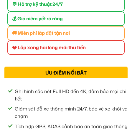
💬 Hỗ trợ kỹ thuật 24/7
💰 Giá niêm yết rõ ràng
🚚 Miễn phí lắp đặt tận nơi
❤️ Lắp xong hài lòng mới thu tiền
ƯU ĐIỂM NỔI BẬT
Ghi hình sắc nét Full HD đến 4K, đảm bảo mọi chi
tiết
Giám sát đỗ xe thông minh 24/7, bảo vệ xe khỏi va
chạm
Tích hợp GPS, ADAS cảnh báo an toàn giao thông