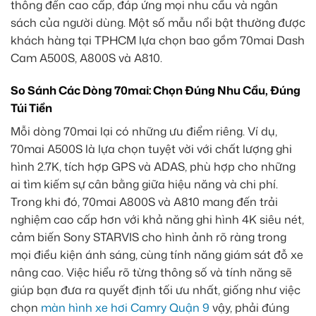
thông đến cao cấp, đáp ứng mọi nhu cầu và ngân
sách của người dùng. Một số mẫu nổi bật thường được
khách hàng tại TPHCM lựa chọn bao gồm 70mai Dash
Cam A500S, A800S và A810.
So Sánh Các Dòng 70mai: Chọn Đúng Nhu Cầu, Đúng
Túi Tiền
Mỗi dòng 70mai lại có những ưu điểm riêng. Ví dụ,
70mai A500S là lựa chọn tuyệt vời với chất lượng ghi
hình 2.7K, tích hợp GPS và ADAS, phù hợp cho những
ai tìm kiếm sự cân bằng giữa hiệu năng và chi phí.
Trong khi đó, 70mai A800S và A810 mang đến trải
nghiệm cao cấp hơn với khả năng ghi hình 4K siêu nét,
cảm biến Sony STARVIS cho hình ảnh rõ ràng trong
mọi điều kiện ánh sáng, cùng tính năng giám sát đỗ xe
nâng cao. Việc hiểu rõ từng thông số và tính năng sẽ
giúp bạn đưa ra quyết định tối ưu nhất, giống như việc
chọn
màn hình xe hơi Camry Quận 9
vậy, phải đúng