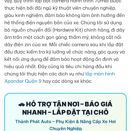
vậy, quy trình lắp đặt camera hành trình 70mai được
thực hiện bởi đội ngũ kỹ thuật viên chuyên nghiệp,
giàu kinh nghiệm, đảm bảo không làm ảnh hưởng đến
hệ thống điện nguyên bản của xe. Chúng tôi sử dụng
bộ nguồn chuyển đổi (Hardwire Kit) chính hãng, đi dây
âm trần một cách gọn gàng, thẩm mỹ, không cắt nối
dây điện zin của xe. Mỗi chiếc camera sau khi lắp đặt
đều được kiểm tra kỹ lưỡng về chức năng, góc quay và
kết nối ứng dụng để đảm bảo hoạt động ổn định và
hiệu quả nhất. Đây cũng là tiêu chí hàng đầu khi
chúng tôi thực hiện các dịch vụ như
lắp màn hình
Xpander Quận 9
hay các dòng xe khác.
🚗 HỖ TRỢ TẬN NƠI – BÁO GIÁ
NHANH – LẮP ĐẶT TẠI CHỖ
Thành Phát Auto – Phụ Kiện & Nâng Cấp Xe Hơi
Chuyên Nghiệp