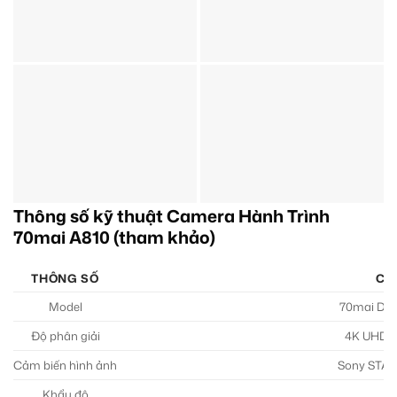
Thông số kỹ thuật Camera Hành Trình
70mai A810 (tham khảo)
THÔNG SỐ
CHI
Model
70mai Da
Độ phân giải
4K UHD (3
Cảm biến hình ảnh
Sony STAR
Khẩu độ