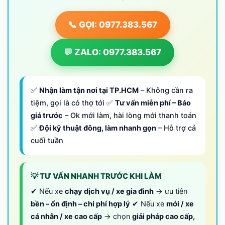
📞 GỌI: 0977.383.567
💬 ZALO: 0977.383.567
✅
Nhận làm tận nơi tại TP.HCM
– Không cần ra
tiệm, gọi là có thợ tới ✅
Tư vấn miễn phí – Báo
giá trước
– Ok mới làm, hài lòng mới thanh toán
✅
Đội kỹ thuật đông, làm nhanh gọn
– Hỗ trợ cả
cuối tuần
💡 TƯ VẤN NHANH TRƯỚC KHI LÀM
✔ Nếu xe
chạy dịch vụ / xe gia đình
→ ưu tiên
bền – ổn định – chi phí hợp lý
✔ Nếu xe
mới / xe
cá nhân / xe cao cấp
→ chọn
giải pháp cao cấp,