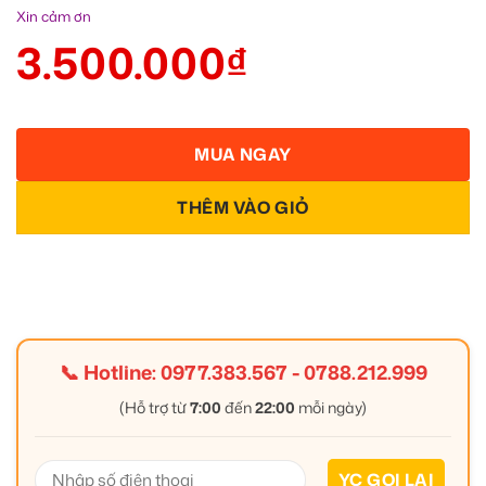
Xin cảm ơn
3.500.000
₫
MUA NGAY
THÊM VÀO GIỎ
📞 Hotline:
0977.383.567
-
0788.212.999
(Hỗ trợ từ
7:00
đến
22:00
mỗi ngày)