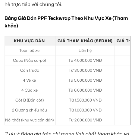
hệ trực tiếp với chúng tôi.
Bảng Giá Dán PPF Teckwrap Theo Khu Vực Xe (Tham
khảo)
KHU VỰC DÁN
GIÁ THAM KHẢO (SEDAN)
GIÁ THA
Toàn bộ xe
Liên hệ
Capo (Nắp ca-pô)
Từ 4.000.000 VNĐ
Từ
Cản trước
Từ 3.500.000 VNĐ
Từ
4 Vè xe
Từ 5.000.000 VNĐ
Từ
4 Cửa xe
Từ 6.000.000 VNĐ
Từ
Cột B (Bốn cột)
Từ 1.500.000 VNĐ
Từ
2 Gương chiếu hậu
Từ 1.000.000 VNĐ
Từ
Nội thất (khu vực cần dán)
Từ 2.000.000 VNĐ
Từ
*Lưu ý: Bảng giá trên chỉ mang tính chất tham khảo và