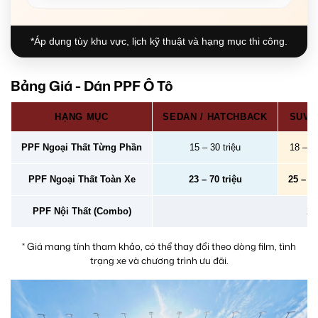
*Áp dụng tùy khu vực, lịch kỹ thuật và hạng mục thi công.
Bảng Giá - Dán PPF Ô Tô
HẠNG MỤC
SEDAN / HATCHBACK
SUV /
PPF Ngoại Thất Từng Phần
15 – 30 triệu
18 – 40
PPF Ngoại Thất Toàn Xe
23 – 70 triệu
25 – 78
PPF Nội Thất (Combo)
2 –
* Giá mang tính tham khảo, có thể thay đổi theo dòng film, tình
trạng xe và chương trình ưu đãi.