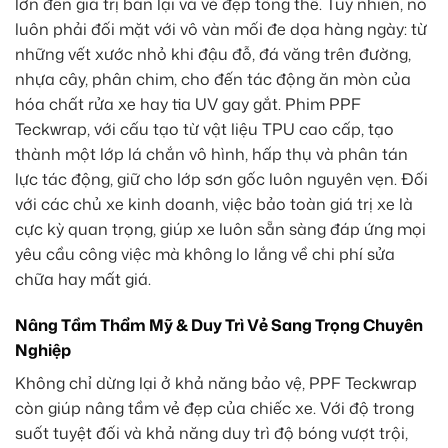
lớn đến giá trị bán lại và vẻ đẹp tổng thể. Tuy nhiên, nó
luôn phải đối mặt với vô vàn mối đe dọa hàng ngày: từ
những vết xước nhỏ khi đậu đỗ, đá văng trên đường,
nhựa cây, phân chim, cho đến tác động ăn mòn của
hóa chất rửa xe hay tia UV gay gắt. Phim PPF
Teckwrap, với cấu tạo từ vật liệu TPU cao cấp, tạo
thành một lớp lá chắn vô hình, hấp thụ và phân tán
lực tác động, giữ cho lớp sơn gốc luôn nguyên vẹn. Đối
với các chủ xe kinh doanh, việc bảo toàn giá trị xe là
cực kỳ quan trọng, giúp xe luôn sẵn sàng đáp ứng mọi
yêu cầu công việc mà không lo lắng về chi phí sửa
chữa hay mất giá.
Nâng Tầm Thẩm Mỹ & Duy Trì Vẻ Sang Trọng Chuyên
Nghiệp
Không chỉ dừng lại ở khả năng bảo vệ, PPF Teckwrap
còn giúp nâng tầm vẻ đẹp của chiếc xe. Với độ trong
suốt tuyệt đối và khả năng duy trì độ bóng vượt trội,