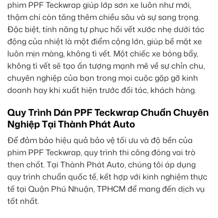
phim PPF Teckwrap giúp lớp sơn xe luôn như mới,
thậm chí còn tăng thêm chiều sâu và sự sang trọng.
Đặc biệt, tính năng tự phục hồi vết xước nhẹ dưới tác
động của nhiệt là một điểm cộng lớn, giúp bề mặt xe
luôn mịn màng, không tì vết. Một chiếc xe bóng bẩy,
không tì vết sẽ tạo ấn tượng mạnh mẽ về sự chỉn chu,
chuyên nghiệp của bạn trong mọi cuộc gặp gỡ kinh
doanh hay khi xuất hiện trước đối tác, khách hàng.
Quy Trình Dán PPF Teckwrap Chuẩn Chuyên
Nghiệp Tại Thành Phát Auto
Để đảm bảo hiệu quả bảo vệ tối ưu và độ bền của
phim PPF Teckwrap, quy trình thi công đóng vai trò
then chốt. Tại Thành Phát Auto, chúng tôi áp dụng
quy trình chuẩn quốc tế, kết hợp với kinh nghiệm thực
tế tại Quận Phú Nhuận, TPHCM để mang đến dịch vụ
tốt nhất.