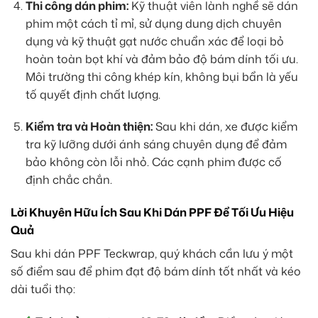
Thi công dán phim:
Kỹ thuật viên lành nghề sẽ dán
phim một cách tỉ mỉ, sử dụng dung dịch chuyên
dụng và kỹ thuật gạt nước chuẩn xác để loại bỏ
hoàn toàn bọt khí và đảm bảo độ bám dính tối ưu.
Môi trường thi công khép kín, không bụi bẩn là yếu
tố quyết định chất lượng.
Kiểm tra và Hoàn thiện:
Sau khi dán, xe được kiểm
tra kỹ lưỡng dưới ánh sáng chuyên dụng để đảm
bảo không còn lỗi nhỏ. Các cạnh phim được cố
định chắc chắn.
Lời Khuyên Hữu Ích Sau Khi Dán PPF Để Tối Ưu Hiệu
Quả
Sau khi dán PPF Teckwrap, quý khách cần lưu ý một
số điểm sau để phim đạt độ bám dính tốt nhất và kéo
dài tuổi thọ: