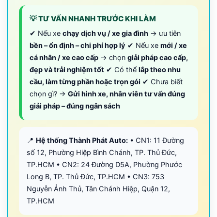
💡 TƯ VẤN NHANH TRƯỚC KHI LÀM
✔ Nếu xe
chạy dịch vụ / xe gia đình
→ ưu tiên
bền – ổn định – chi phí hợp lý
✔ Nếu xe
mới / xe
cá nhân / xe cao cấp
→ chọn
giải pháp cao cấp,
đẹp và trải nghiệm tốt
✔ Có thể
lắp theo nhu
cầu, làm từng phần hoặc trọn gói
✔ Chưa biết
chọn gì? →
Gửi hình xe, nhân viên tư vấn đúng
giải pháp – đúng ngân sách
📍
Hệ thống Thành Phát Auto:
• CN1: 11 Đường
số 12, Phường Hiệp Bình Chánh, TP. Thủ Đức,
TP.HCM • CN2: 24 Đường D5A, Phường Phước
Long B, TP. Thủ Đức, TP.HCM • CN3: 753
Nguyễn Ảnh Thủ, Tân Chánh Hiệp, Quận 12,
TP.HCM