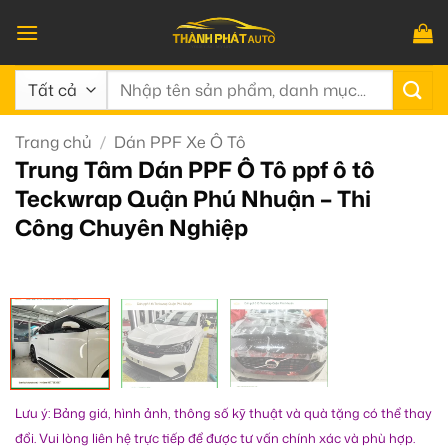
Bỏ
qua
nội
Tìm
dung
kiếm:
Trang chủ
/
Dán PPF Xe Ô Tô
Trung Tâm Dán PPF Ô Tô ppf ô tô
Teckwrap Quận Phú Nhuận – Thi
Công Chuyên Nghiệp
Lưu ý: Bảng giá, hình ảnh, thông số kỹ thuật và quà tặng có thể thay
đổi. Vui lòng liên hệ trực tiếp để được tư vấn chính xác và phù hợp.