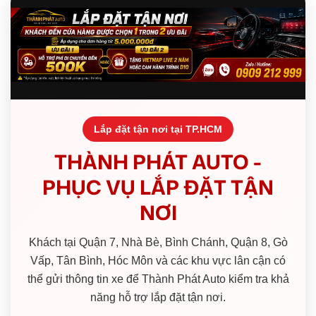
Lắp đặt tận nơi tại TP.HCM
THÀNH PHÁT AUTO -
PHỤC VỤ LẮP ĐẶT TẬN
NƠI
Khách tại Quận 7, Nhà Bè, Bình Chánh, Quận 8, Gò
Vấp, Tân Bình, Hóc Môn và các khu vực lân cận có
thể gửi thông tin xe để Thành Phát Auto kiểm tra khả
năng hỗ trợ lắp đặt tận nơi.