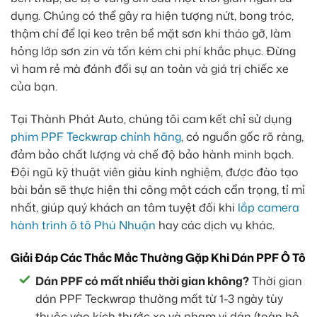
dụng. Chúng có thể gây ra hiện tượng nứt, bong tróc,
thậm chí để lại keo trên bề mặt sơn khi tháo gỡ, làm
hỏng lớp sơn zin và tốn kém chi phí khắc phục. Đừng
vì ham rẻ mà đánh đổi sự an toàn và giá trị chiếc xe
của bạn.
Tại Thành Phát Auto, chúng tôi cam kết chỉ sử dụng
phim PPF Teckwrap chính hãng
, có nguồn gốc rõ ràng,
đảm bảo chất lượng và chế độ bảo hành minh bạch.
Đội ngũ kỹ thuật viên giàu kinh nghiệm, được đào tạo
bài bản sẽ thực hiện thi công một cách cẩn trọng, tỉ mỉ
nhất, giúp quý khách an tâm tuyệt đối khi
lắp camera
hành trình ô tô Phú Nhuận
hay các dịch vụ khác.
Giải Đáp Các Thắc Mắc Thường Gặp Khi Dán PPF Ô Tô
Dán PPF có mất nhiều thời gian không?
Thời gian
dán PPF Teckwrap thường mất từ 1-3 ngày tùy
thuộc vào kích thước xe và phạm vi dán (toàn bộ