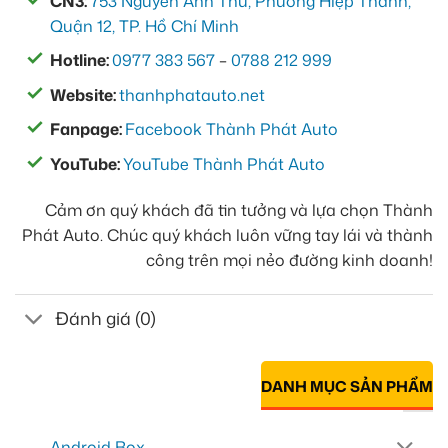
CN3:
753 Nguyễn Ảnh Thủ, Phường Hiệp Thành,
Quận 12, TP. Hồ Chí Minh
Hotline:
0977 383 567
–
0788 212 999
Website:
thanhphatauto.net
Fanpage:
Facebook Thành Phát Auto
YouTube:
YouTube Thành Phát Auto
Cảm ơn quý khách đã tin tưởng và lựa chọn Thành
Phát Auto. Chúc quý khách luôn vững tay lái và thành
công trên mọi nẻo đường kinh doanh!
Đánh giá (0)
DANH MỤC SẢN PHẨM
Android Box