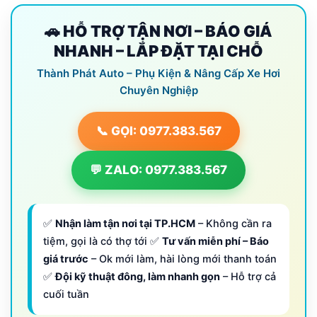
🚗 HỖ TRỢ TẬN NƠI – BÁO GIÁ
NHANH – LẮP ĐẶT TẠI CHỖ
Thành Phát Auto – Phụ Kiện & Nâng Cấp Xe Hơi
Chuyên Nghiệp
📞 GỌI: 0977.383.567
💬 ZALO: 0977.383.567
✅
Nhận làm tận nơi tại TP.HCM
– Không cần ra
tiệm, gọi là có thợ tới ✅
Tư vấn miễn phí – Báo
giá trước
– Ok mới làm, hài lòng mới thanh toán
✅
Đội kỹ thuật đông, làm nhanh gọn
– Hỗ trợ cả
cuối tuần