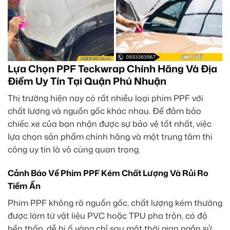
Lựa Chọn PPF Teckwrap Chính Hãng Và Địa
Điểm Uy Tín Tại Quận Phú Nhuận
Thị trường hiện nay có rất nhiều loại phim PPF với
chất lượng và nguồn gốc khác nhau. Để đảm bảo
chiếc xe của bạn nhận được sự bảo vệ tốt nhất, việc
lựa chọn sản phẩm chính hãng và một trung tâm thi
công uy tín là vô cùng quan trọng.
Cảnh Báo Về Phim PPF Kém Chất Lượng Và Rủi Ro
Tiềm Ẩn
Phim PPF không rõ nguồn gốc, chất lượng kém thường
được làm từ vật liệu PVC hoặc TPU pha trộn, có độ
bền thấp, dễ bị ố vàng chỉ sau một thời gian ngắn sử