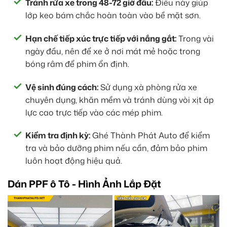
Tránh rửa xe trong 48-72 giờ đầu:
Điều này giúp
lớp keo bám chắc hoàn toàn vào bề mặt sơn.
Hạn chế tiếp xúc trực tiếp với nắng gắt:
Trong vài
ngày đầu, nên để xe ở nơi mát mẻ hoặc trong
bóng râm để phim ổn định.
Vệ sinh đúng cách:
Sử dụng xà phòng rửa xe
chuyên dụng, khăn mềm và tránh dùng vòi xịt áp
lực cao trực tiếp vào các mép phim.
Kiểm tra định kỳ:
Ghé Thành Phát Auto để kiểm
tra và bảo dưỡng phim nếu cần, đảm bảo phim
luôn hoạt động hiệu quả.
Dán PPF ô Tô - Hình Ảnh Lắp Đặt