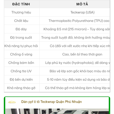
ĐẶC TÍNH
MÔ TẢ
Thương hiệu
Teckwrap (USA)
Chất liệu
Thermoplastic Polyurethane (TPU) cao c
Độ dày
Khoảng 8.5 mil (215 micron) – Tùy dòng sản
Độ trong suốt
Trong suốt tuyệt đối, không ảnh hưởng màu s
Khả năng tự phục hồi
Có (đối với vết xước nhẹ khi tiếp xúc nhiệt
Chống ố vàng
Cao, bền bỉ theo thời gian
Chống bám bẩn
Lớp phủ kỵ nước (hydrophobic), dễ dàng vệ 
Chống tia UV
Bảo vệ lớp sơn gốc khỏi bạc màu do nắn
Độ bền dự kiến
5-10 năm tùy điều kiện sử dụng và bảo dư
Khả năng tháo gỡ
Có thể tháo gỡ mà không làm hỏng lớp sơn