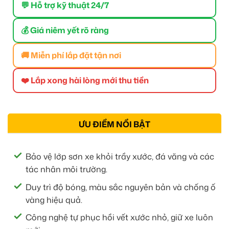
💬 Hỗ trợ kỹ thuật 24/7
💰 Giá niêm yết rõ ràng
🚚 Miễn phí lắp đặt tận nơi
❤️ Lắp xong hài lòng mới thu tiền
ƯU ĐIỂM NỔI BẬT
Bảo vệ lớp sơn xe khỏi trầy xước, đá văng và các
tác nhân môi trường.
Duy trì độ bóng, màu sắc nguyên bản và chống ố
vàng hiệu quả.
Công nghệ tự phục hồi vết xước nhỏ, giữ xe luôn