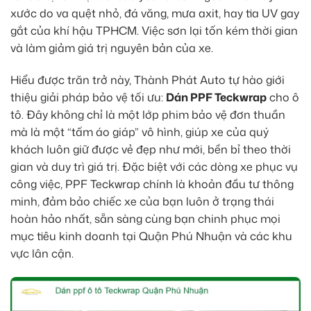
xước do va quệt nhỏ, đá văng, mưa axit, hay tia UV gay
gắt của khí hậu TPHCM. Việc sơn lại tốn kém thời gian
và làm giảm giá trị nguyên bản của xe.
Hiểu được trăn trở này, Thành Phát Auto tự hào giới
thiệu giải pháp bảo vệ tối ưu:
Dán PPF Teckwrap
cho ô
tô. Đây không chỉ là một lớp phim bảo vệ đơn thuần
mà là một “tấm áo giáp” vô hình, giúp xe của quý
khách luôn giữ được vẻ đẹp như mới, bền bỉ theo thời
gian và duy trì giá trị. Đặc biệt với các dòng xe phục vụ
công việc, PPF Teckwrap chính là khoản đầu tư thông
minh, đảm bảo chiếc xe của bạn luôn ở trạng thái
hoàn hảo nhất, sẵn sàng cùng bạn chinh phục mọi
mục tiêu kinh doanh tại Quận Phú Nhuận và các khu
vực lân cận.