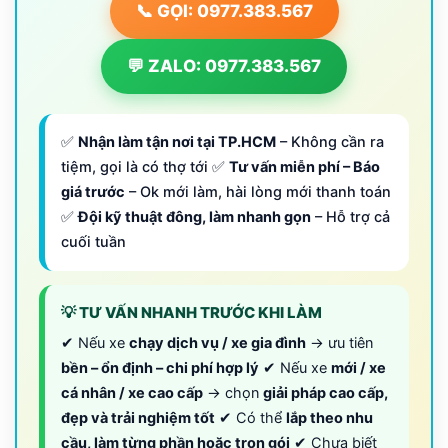
📞 GỌI: 0977.383.567
💬 ZALO: 0977.383.567
✅
Nhận làm tận nơi tại TP.HCM
– Không cần ra
tiệm, gọi là có thợ tới ✅
Tư vấn miễn phí – Báo
giá trước
– Ok mới làm, hài lòng mới thanh toán
✅
Đội kỹ thuật đông, làm nhanh gọn
– Hỗ trợ cả
cuối tuần
💡 TƯ VẤN NHANH TRƯỚC KHI LÀM
✔ Nếu xe
chạy dịch vụ / xe gia đình
→ ưu tiên
bền – ổn định – chi phí hợp lý
✔ Nếu xe
mới / xe
cá nhân / xe cao cấp
→ chọn
giải pháp cao cấp,
đẹp và trải nghiệm tốt
✔ Có thể
lắp theo nhu
cầu, làm từng phần hoặc trọn gói
✔ Chưa biết