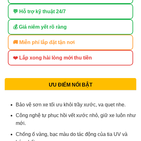
💬 Hỗ trợ kỹ thuật 24/7
💰 Giá niêm yết rõ ràng
🚚 Miễn phí lắp đặt tận nơi
❤️ Lắp xong hài lòng mới thu tiền
ƯU ĐIỂM NỔI BẬT
Bảo vệ sơn xe tối ưu khỏi trầy xước, va quẹt nhẹ.
Công nghệ tự phục hồi vết xước nhỏ, giữ xe luôn như
mới.
Chống ố vàng, bạc màu do tác động của tia UV và