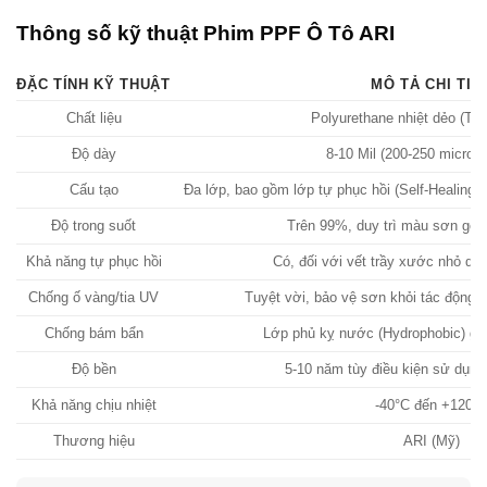
Thông số kỹ thuật Phim PPF Ô Tô ARI
ĐẶC TÍNH KỸ THUẬT
MÔ TẢ CHI TIẾ
Chất liệu
Polyurethane nhiệt dẻo (TP
Độ dày
8-10 Mil (200-250 micron) 
Cấu tạo
Đa lớp, bao gồm lớp tự phục hồi (Self-Healing
Độ trong suốt
Trên 99%, duy trì màu sơn gốc
Khả năng tự phục hồi
Có, đối với vết trầy xước nhỏ dướ
Chống ố vàng/tia UV
Tuyệt vời, bảo vệ sơn khỏi tác động c
Chống bám bẩn
Lớp phủ kỵ nước (Hydrophobic) giú
Độ bền
5-10 năm tùy điều kiện sử dụn
Khả năng chịu nhiệt
-40°C đến +120°
Thương hiệu
ARI (Mỹ)