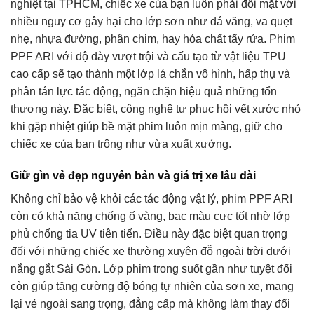
nghiệt tại TPHCM, chiếc xe của bạn luôn phải đối mặt với
nhiều nguy cơ gây hại cho lớp sơn như đá văng, va quẹt
nhẹ, nhựa đường, phân chim, hay hóa chất tẩy rửa. Phim
PPF ARI với độ dày vượt trội và cấu tạo từ vật liệu TPU
cao cấp sẽ tạo thành một lớp lá chắn vô hình, hấp thụ và
phân tán lực tác động, ngăn chặn hiệu quả những tổn
thương này. Đặc biệt, công nghệ tự phục hồi vết xước nhỏ
khi gặp nhiệt giúp bề mặt phim luôn mịn màng, giữ cho
chiếc xe của bạn trông như vừa xuất xưởng.
Giữ gìn vẻ đẹp nguyên bản và giá trị xe lâu dài
Không chỉ bảo vệ khỏi các tác động vật lý, phim PPF ARI
còn có khả năng chống ố vàng, bạc màu cực tốt nhờ lớp
phủ chống tia UV tiên tiến. Điều này đặc biệt quan trọng
đối với những chiếc xe thường xuyên đỗ ngoài trời dưới
nắng gắt Sài Gòn. Lớp phim trong suốt gần như tuyệt đối
còn giúp tăng cường độ bóng tự nhiên của sơn xe, mang
lại vẻ ngoài sang trọng, đẳng cấp mà không làm thay đổi