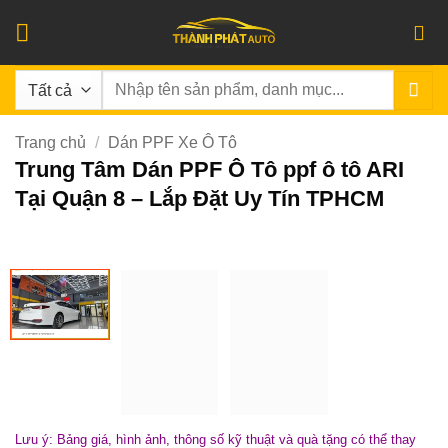
Bỏ
qua
nội
Tìm
dung
kiếm:
Trang chủ
/
Dán PPF Xe Ô Tô
Trung Tâm Dán PPF Ô Tô ppf ô tô ARI
Tại Quận 8 – Lắp Đặt Uy Tín TPHCM
Lưu ý: Bảng giá, hình ảnh, thông số kỹ thuật và quà tặng có thể thay