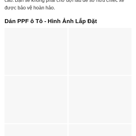
cao. Bạn sẽ không phải chờ đợi lâu để sở hữu chiếc xe
được bảo vệ hoàn hảo.
Dán PPF ô Tô - Hình Ảnh Lắp Đặt