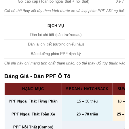
Gói cao cấp (Toàn bộ ngoại thất + nội thất)
Xe 7 c
Giá có thể thay đổi tùy theo kích thước xe và loại phim PPF ARI cụ thể. V
DỊCH VỤ
Dán lại chi tiết (cản trước/sau)
Dán lại chi tiết (gương chiếu hậu)
Bảo dưỡng phim PPF định kỳ
Chi phí này chỉ mang tính chất tham khảo, có thể thay đổi tùy thuộc vào mứ
Bảng Giá - Dán PPF Ô Tô
HẠNG MỤC
SEDAN / HATCHBACK
SUV /
PPF Ngoại Thất Từng Phần
15 – 30 triệu
18 – 40
PPF Ngoại Thất Toàn Xe
23 – 70 triệu
25 – 78
PPF Nội Thất (Combo)
2 –