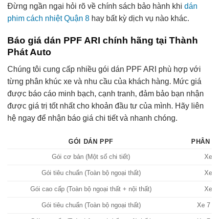
Đừng ngần ngại hỏi rõ về chính sách bảo hành khi
dán
phim cách nhiệt Quận 8
hay bất kỳ dịch vụ nào khác.
Báo giá dán PPF ARI chính hãng tại Thành
Phát Auto
Chúng tôi cung cấp nhiều gói dán PPF ARI phù hợp với
từng phân khúc xe và nhu cầu của khách hàng. Mức giá
được báo cáo minh bạch, cạnh tranh, đảm bảo bạn nhận
được giá trị tốt nhất cho khoản đầu tư của mình. Hãy liên
hệ ngay để nhận báo giá chi tiết và nhanh chóng.
GÓI DÁN PPF
PHÂN K
Gói cơ bản (Một số chi tiết)
Xe 4
Gói tiêu chuẩn (Toàn bộ ngoại thất)
Xe 4
Gói cao cấp (Toàn bộ ngoại thất + nội thất)
Xe 4
Gói tiêu chuẩn (Toàn bộ ngoại thất)
Xe 7 c