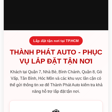
Lắp đặt tận nơi tại TP.HCM
THÀNH PHÁT AUTO - PHỤC
VỤ LẮP ĐẶT TẬN NƠI
Khách tại Quận 7, Nhà Bè, Bình Chánh, Quận 8, Gò
Vấp, Tân Bình, Hóc Môn và các khu vực lân cận có
thể gửi thông tin xe để Thành Phát Auto kiểm tra khả
năng hỗ trợ lắp đặt tận nơi.
🚗