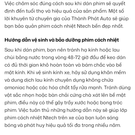
Việc chăm sóc đúng cách sau khi dán phim sẽ quyết
định đến tuổi thọ và hiệu quả của sản phẩm. Một số
lời khuyên từ chuyên gia của Thành Phát Auto sẽ giúp
bạn bảo quản phim cách nhiệt Ntech bền đẹp nhất.
Hướng dẫn vệ sinh và bảo dưỡng phim cách nhiệt
Sau khi dán phim, bạn nên tránh hạ kính hoặc lau
chùi bằng nước trong vòng 48-72 giờ đầu để keo dán
có đủ thời gian khô hoàn toàn và bám chắc vào bề
mặt kính. Khi vệ sinh kính xe, hãy sử dụng khăn mềm
và dung dịch lau kính chuyên dụng không chứa
amoniac hoặc các hóa chất tẩy rửa mạnh. Tránh dùng
vật sắc nhọn hoặc bàn chải cứng chà xát lên bề mặt
phim, điều này có thể gây trầy xước hoặc bong tróc
phim. Việc tuân thủ những hướng dẫn này sẽ giúp lớp
phim cách nhiệt Ntech trên xe của bạn luôn sáng
bóng và phát huy hiệu quả tối đa trong nhiều năm.