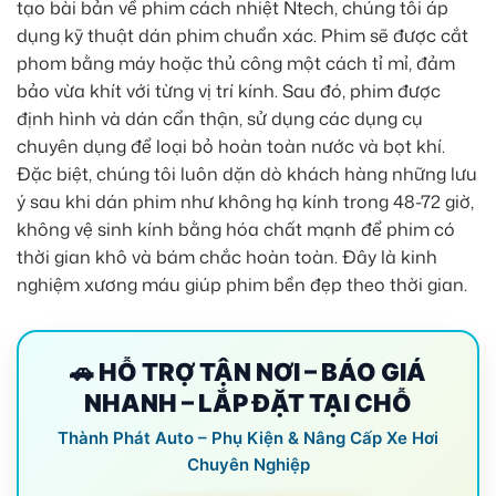
tạo bài bản về phim cách nhiệt Ntech, chúng tôi áp
dụng kỹ thuật dán phim chuẩn xác. Phim sẽ được cắt
phom bằng máy hoặc thủ công một cách tỉ mỉ, đảm
bảo vừa khít với từng vị trí kính. Sau đó, phim được
định hình và dán cẩn thận, sử dụng các dụng cụ
chuyên dụng để loại bỏ hoàn toàn nước và bọt khí.
Đặc biệt, chúng tôi luôn dặn dò khách hàng những lưu
ý sau khi dán phim như không hạ kính trong 48-72 giờ,
không vệ sinh kính bằng hóa chất mạnh để phim có
thời gian khô và bám chắc hoàn toàn. Đây là kinh
nghiệm xương máu giúp phim bền đẹp theo thời gian.
🚗 HỖ TRỢ TẬN NƠI – BÁO GIÁ
NHANH – LẮP ĐẶT TẠI CHỖ
Thành Phát Auto – Phụ Kiện & Nâng Cấp Xe Hơi
Chuyên Nghiệp