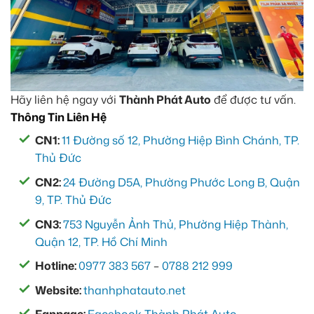
Hãy liên hệ ngay với
Thành Phát Auto
để được tư vấn.
Thông Tin Liên Hệ
CN1:
11 Đường số 12, Phường Hiệp Bình Chánh, TP.
Thủ Đức
CN2:
24 Đường D5A, Phường Phước Long B, Quận
9, TP. Thủ Đức
CN3:
753 Nguyễn Ảnh Thủ, Phường Hiệp Thành,
Quận 12, TP. Hồ Chí Minh
Hotline:
0977 383 567
–
0788 212 999
Website:
thanhphatauto.net