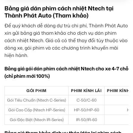
Bảng giá dán phim cách nhiệt Ntech tại
Thành Phát Auto (Tham khảo)
Để quý khách dễ dàng dự trù chi phí, Thành Phát Auto
xin gửi bảng giá tham khảo cho dịch vụ dán phim
cách nhiệt Ntech. Giá cả có thể thay đổi tùy thuộc vào
dòng xe, gói phim và các chương trình khuyến mãi
hiện hành.
Bảng giá gói dán phim cách nhiệt Ntech cho xe 4-7 chỗ
(chỉ phim mới 100%)
GÓI PHIM
PHIM KÍNH LÁI
PHIM KÍNH 
Gói Tiêu Chuẩn (Ntech C-Series)
C-50/C-60
C
Gói Cao Cấp (Ntech HP-Series)
HP-50/HP-60
HP
Gói Đặc Biệt (Ntech IR-Series)
IR-50/IR-60
IR