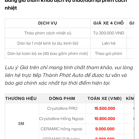
Bảng giá tham khảo dịch vụ tháo/dán lại phim cách
nhiệt
DỊCH VỤ
GIÁ XE 4 CHỖ
GIÁ
Tháo phim cách nhiệt cũ
Từ 300.000 VNĐ
T
Dán lại 1 mặt kính (ví dụ: kính lái)
Liên hệ
Dán lại toàn bộ xe (đã bao gồm phim mới)
Theo gói phim
T
Lưu ý: Giá trên chỉ mang tính chất tham khảo, vui lòng
liên hệ trực tiếp Thành Phát Auto để được tư vấn và
báo giá chính xác nhất tại thời điểm hiện tại.
THƯƠNG HIỆU
DÒNG PHIM
TOÀN XE (VNĐ)
KÍNH 
Crystalline PRO
15.500.000
6.
Crystalline Hồng Ngoại
10.800.000
6.
3M
CERAMIC hồng ngoại
9.000.000
3.
CERAMIC Tiết kiệm
6.900.000
2.