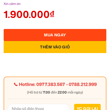
Xin cảm ơn
1.900.000
₫
MUA NGAY
THÊM VÀO GIỎ
📞 Hotline:
0977.383.567
-
0788.212.999
(Hỗ trợ từ
7:00
đến
22:00
mỗi ngày)