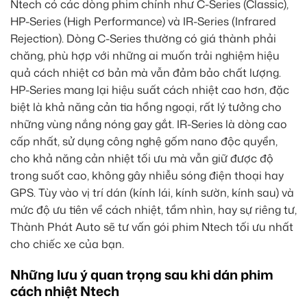
Ntech có các dòng phim chính như C-Series (Classic),
HP-Series (High Performance) và IR-Series (Infrared
Rejection). Dòng C-Series thường có giá thành phải
chăng, phù hợp với những ai muốn trải nghiệm hiệu
quả cách nhiệt cơ bản mà vẫn đảm bảo chất lượng.
HP-Series mang lại hiệu suất cách nhiệt cao hơn, đặc
biệt là khả năng cản tia hồng ngoại, rất lý tưởng cho
những vùng nắng nóng gay gắt. IR-Series là dòng cao
cấp nhất, sử dụng công nghệ gốm nano độc quyền,
cho khả năng cản nhiệt tối ưu mà vẫn giữ được độ
trong suốt cao, không gây nhiễu sóng điện thoại hay
GPS. Tùy vào vị trí dán (kính lái, kính sườn, kính sau) và
mức độ ưu tiên về cách nhiệt, tầm nhìn, hay sự riêng tư,
Thành Phát Auto sẽ tư vấn gói phim Ntech tối ưu nhất
cho chiếc xe của bạn.
Những lưu ý quan trọng sau khi dán phim
cách nhiệt Ntech