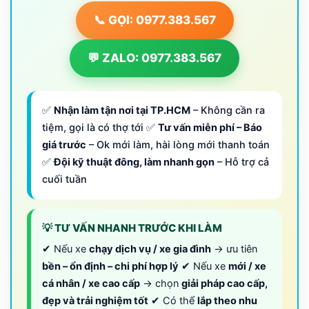
📞 GỌI: 0977.383.567
💬 ZALO: 0977.383.567
✅
Nhận làm tận nơi tại TP.HCM
– Không cần ra
tiệm, gọi là có thợ tới ✅
Tư vấn miễn phí – Báo
giá trước
– Ok mới làm, hài lòng mới thanh toán
✅
Đội kỹ thuật đông, làm nhanh gọn
– Hỗ trợ cả
cuối tuần
💡 TƯ VẤN NHANH TRƯỚC KHI LÀM
✔ Nếu xe
chạy dịch vụ / xe gia đình
→ ưu tiên
bền – ổn định – chi phí hợp lý
✔ Nếu xe
mới / xe
cá nhân / xe cao cấp
→ chọn
giải pháp cao cấp,
đẹp và trải nghiệm tốt
✔ Có thể
lắp theo nhu