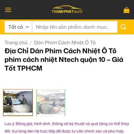
Bỏ
qua
nội
Tìm
dung
kiếm:
Trang chủ
/
Dán Phim Cách Nhiệt Ô Tô
Địa Chỉ Dán Phim Cách Nhiệt Ô Tô
phim cách nhiệt Ntech quận 10 – Giá
Tốt TPHCM
Lưu ý: Bảng giá, hình ảnh, thông số kỹ thuật và quà tặng có thể thay
đổi. Vui lòng liên hệ trực tiếp để được tư vấn chính xác và phù hợp.