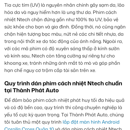
Tia cực tím (UV) là nguyên nhân chính gây sạm da, lão
hóa da và nguy hiểm hơn là ung thư da. Phim cách
nhiệt Ntech chặn đứng gần như 100% tia UV, bảo vệ
sức khỏe cho bạn và gia đình. Đồng thời, nó cũng ngăn
chặn hiện tượng bạc màu, nứt nẻ các chi tiết nhựa, da
trong nội thất xe do tác động của ánh nắng. Ngoài ra,
với các mã phim có độ xuyên sáng thấp ở kính sườn
và kính sau, Ntech còn tăng cường sự riêng tư cho
khoang xe, tránh những ánh mắt tò mò và góp phần
hạn chế nguy cơ trộm cắp tài sản trên xe.
Quy trình dán phim cách nhiệt Ntech chuẩn
tại Thành Phát Auto
Để đảm bảo phim cách nhiệt phát huy tối đa hiệu quả
và có độ bền cao, quy trình thi công chuyên nghiệp là
yếu tố cực kỳ quan trọng. Tại Thành Phát Auto, chúng
tôi tuân thủ một quy trình
lắp đặt màn hình Android
Corolla Cross Quận 10
và dán phim cách nhiệt Ntech