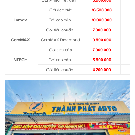
Gói đặc biệt
16.500.000
6.
Inmax
Gói cao cấp
10.000.000
3.
Gói tiêu chuẩn
7.000.000
2.
CeraMAX
CeraMAX Dinamond
9.500.000
3.
Gói siêu cấp
7.000.000
2.
NTECH
Gói cao cấp
5.500.000
2.
Gói tiêu chuẩn
4.200.000
1.