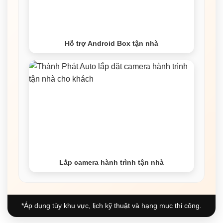
Hỗ trợ Android Box tận nhà
Lắp camera hành trình tận nhà
*Áp dụng tùy khu vực, lịch kỹ thuật và hạng mục thi công.