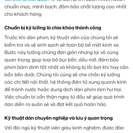
chuẩn mực, minh bạch, đảm bảo chất lượng cao nhất
cho khách hàng.
Chuẩn bị kỹ lưỡng là chìa khóa thành công
Trước khi dán phim, kỹ thuật viên của chúng tôi sẽ
kiểm tra và vệ sinh sạch sẽ toàn bộ bề mặt kính xe.
Bước này tưởng chừng đơn giản nhưng lại vô cùng
quan trọng, giúp loại bỏ bụi bẩn, dầu mỡ, đảm bảo
phim bám dính tốt nhất và không bị lỗi bọt khí hay cặn
bẩn bên dưới. Chúng tôi cũng sẽ che chắn kỹ lưỡng
các chi tiết nội thất, hệ thống điện tử xung quanh kính
để tránh nước hoặc dung dịch dán phim làm hư hại.
Việc chuẩn bị cẩn thận ngay từ đầu sẽ giúp quá trình
dán diễn ra suôn sẻ và đạt kết quả hoàn hảo.
Kỹ thuật dán chuyên nghiệp và lưu ý quan trọng
Với đội ngũ kỹ thuật viên giàu kinh nghiệm, được đào