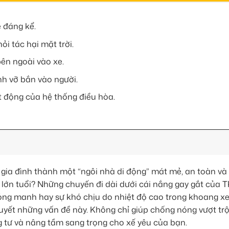
 đáng kể.
i tác hại mặt trời.
bên ngoài vào xe.
nh vỡ bắn vào người.
t động của hệ thống điều hòa.
e gia đình thành một “ngôi nhà di động” mát mẻ, an toàn và
ời lớn tuổi? Những chuyến đi dài dưới cái nắng gay gắt của
 mỏng manh hay sự khó chịu do nhiệt độ cao trong khoang x
uyết những vấn đề này. Không chỉ giúp chống nóng vượt trộ
g tư và nâng tầm sang trọng cho xế yêu của bạn.