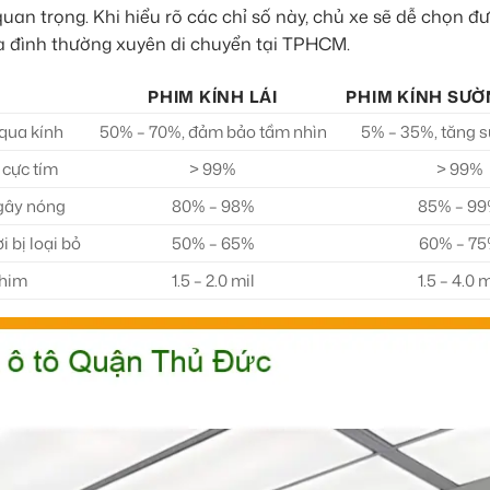
an trọng. Khi hiểu rõ các chỉ số này, chủ xe sẽ dễ chọn đư
ia đình thường xuyên di chuyển tại TPHCM.
PHIM KÍNH LÁI
PHIM KÍNH SƯỜ
 qua kính
50% – 70%, đảm bảo tầm nhìn
5% – 35%, tăng sự
 cực tím
> 99%
> 99%
 gây nóng
80% – 98%
85% – 9
 bị loại bỏ
50% – 65%
60% – 7
phim
1.5 – 2.0 mil
1.5 – 4.0 m