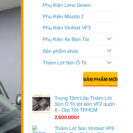
Phụ Kiện Limo Green
Phụ Kiện Mazda 2
Phụ Kiện Vinfast VF3
Phụ Kiện Xe Bán Tải
Sản phẩm khác
Thảm Lót Sàn Ô Tô
SẢN PHẨM MỚI
Trung Tâm Lắp Thảm Lót
Sàn Ô Tô lót sàn VF2 quận
6 - Giá Tốt TPHCM
2.500.000
₫
Thảm Lót Sàn Vinfast VF9