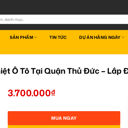
SẢN PHẨM
TIN TỨC
DỰ ÁN HẰNG NGÀY
ệt Ô Tô Tại Quận Thủ Đức – Lắp 
3.700.000
₫
MUA NGAY