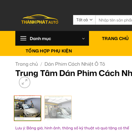
Bỏ
qua
nội
Tìm
kiếm:
dung
Danh mục
TRANG CHỦ
TỔNG HỢP PHỤ KIỆN
Trang chủ
/
Dán Phim Cách Nhiệt Ô Tô
Trung Tâm Dán Phim Cách Nhi
Lưu ý: Bảng giá, hình ảnh, thông số kỹ thuật và quà tặng có thể