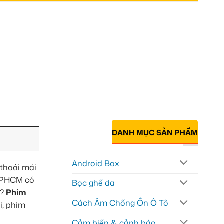
DANH MỤC SẢN PHẨM
Android Box
 thoải mái
 TPHCM có
Bọc ghế da
e?
Phim
Cách Âm Chống Ồn Ô Tô
i, phim
Cảm biến & cảnh báo