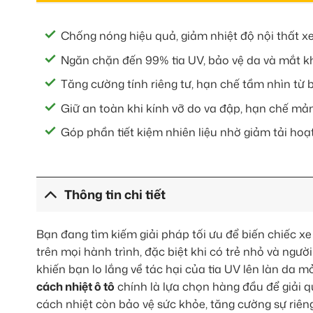
Chống nóng hiệu quả, giảm nhiệt độ nội thất xe
Ngăn chặn đến 99% tia UV, bảo vệ da và mắt khỏ
Tăng cường tính riêng tư, hạn chế tầm nhìn từ 
Giữ an toàn khi kính vỡ do va đập, hạn chế mả
Góp phần tiết kiệm nhiên liệu nhờ giảm tải hoạ
Thông tin chi tiết
Bạn đang tìm kiếm giải pháp tối ưu để biến chiếc x
trên mọi hành trình, đặc biệt khi có trẻ nhỏ và ngư
khiến bạn lo lắng về tác hại của tia UV lên làn da
cách nhiệt ô tô
chính là lựa chọn hàng đầu để giải q
cách nhiệt còn bảo vệ sức khỏe, tăng cường sự riên