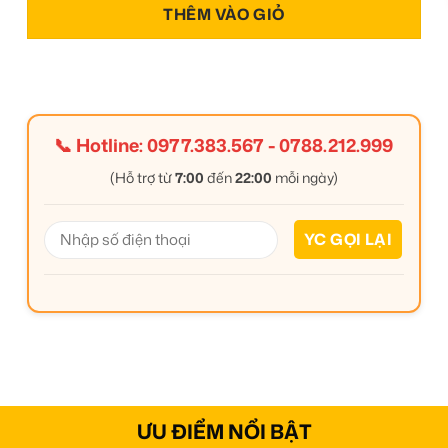
THÊM VÀO GIỎ
📞 Hotline:
0977.383.567
-
0788.212.999
(Hỗ trợ từ
7:00
đến
22:00
mỗi ngày)
ƯU ĐIỂM NỔI BẬT