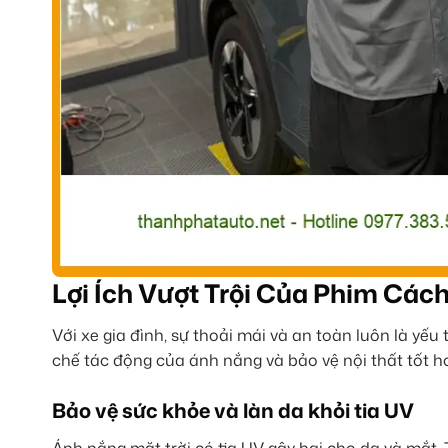
Lợi Ích Vượt Trội Của Phim Cách
Với xe gia đình, sự thoải mái và an toàn luôn là yế
chế tác động của ánh nắng và bảo vệ nội thất tốt h
Bảo vệ sức khỏe và làn da khỏi tia UV
Ánh nắng mặt trời có tia UV gây hại cho da và mắt. 