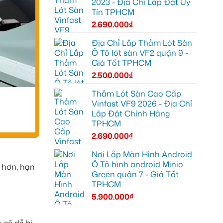
2023 - Địa Chỉ Lắp Đặt Uy
Tín TPHCM
2.690.000
₫
Địa Chỉ Lắp Thảm Lót Sàn
Ô Tô lót sàn VF2 quận 9 -
Giá Tốt TPHCM
2.500.000
₫
Thảm Lót Sàn Cao Cấp
Vinfast VF9 2026 - Địa Chỉ
Lắp Đặt Chính Hãng
TPHCM
2.690.000
₫
Nơi Lắp Màn Hình Android
Ô Tô hình android Minio
u hơn, hạn
Green quận 7 - Giá Tốt
TPHCM
5.900.000
₫
 sẽ dễ bị