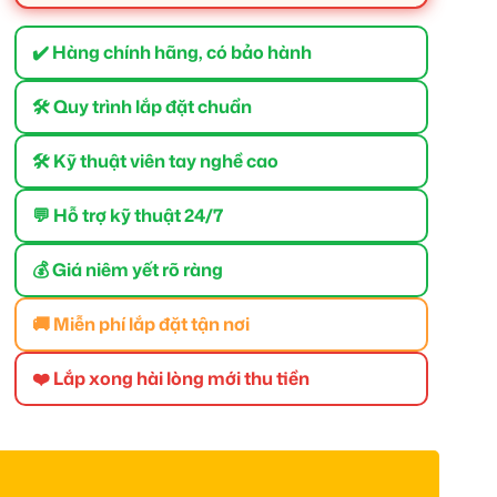
✔️ Hàng chính hãng, có bảo hành
🛠 Quy trình lắp đặt chuẩn
🛠 Kỹ thuật viên tay nghề cao
💬 Hỗ trợ kỹ thuật 24/7
💰 Giá niêm yết rõ ràng
🚚 Miễn phí lắp đặt tận nơi
❤️ Lắp xong hài lòng mới thu tiền