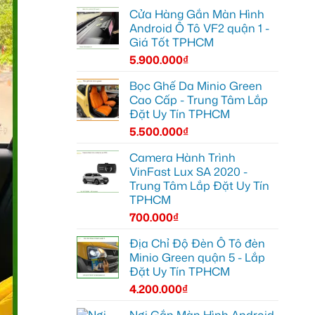
Cửa Hàng Gắn Màn Hình
Android Ô Tô VF2 quận 1 -
Giá Tốt TPHCM
5.900.000
₫
Bọc Ghế Da Minio Green
Cao Cấp - Trung Tâm Lắp
Đặt Uy Tín TPHCM
5.500.000
₫
Camera Hành Trình
VinFast Lux SA 2020 -
Trung Tâm Lắp Đặt Uy Tín
TPHCM
700.000
₫
Địa Chỉ Độ Đèn Ô Tô đèn
Minio Green quận 5 - Lắp
Đặt Uy Tín TPHCM
4.200.000
₫
Nơi Gắn Màn Hình Android