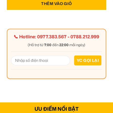
THÊM VÀO GIỎ
📞 Hotline:
0977.383.567
-
0788.212.999
(Hỗ trợ từ
7:00
đến
22:00
mỗi ngày)
ƯU ĐIỂM NỔI BẬT