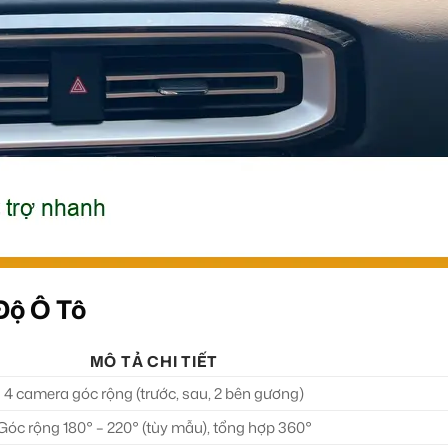
Độ Ô Tô
MÔ TẢ CHI TIẾT
4 camera góc rộng (trước, sau, 2 bên gương)
Góc rộng 180° – 220° (tùy mẫu), tổng hợp 360°