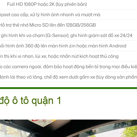
Full HD 1080P hoặc 2K (tùy phiên bản)
ipset cao cấp, xử lý hình ảnh nhanh và mượt mà
Hỗ trợ thẻ nhớ Micro SD lên đến 128GB/256GB
 ghi hình khi va chạm (G-Sensor), ghi hình giám sát đỗ xe 24/24
ối hình ảnh 360 độ lên màn hình zin hoặc màn hình Android
 thị khi xi nhan, lùi xe, hoặc nhấn nút kích hoạt thủ công
 các camera ngoài, đảm bảo hoạt động bền bỉ trong mọi điều kiện
ánh lái theo vô lăng, chế độ xem dưới gầm xe (tùy dòng sản phẩm