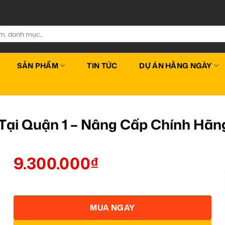
SẢN PHẨM
TIN TỨC
DỰ ÁN HẰNG NGÀY
Tại Quận 1 – Nâng Cấp Chính Hãn
9.300.000
₫
MUA NGAY