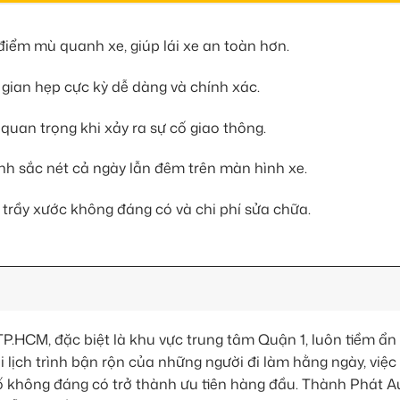
điểm mù quanh xe, giúp lái xe an toàn hơn.
 gian hẹp cực kỳ dễ dàng và chính xác.
quan trọng khi xảy ra sự cố giao thông.
nh sắc nét cả ngày lẫn đêm trên màn hình xe.
 trầy xước không đáng có và chi phí sửa chữa.
TP.HCM, đặc biệt là khu vực trung tâm Quận 1, luôn tiềm ẩn 
i lịch trình bận rộn của những người đi làm hằng ngày, việc 
 không đáng có trở thành ưu tiên hàng đầu. Thành Phát A