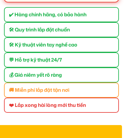
✔️ Hàng chính hãng, có bảo hành
🛠 Quy trình lắp đặt chuẩn
🛠 Kỹ thuật viên tay nghề cao
💬 Hỗ trợ kỹ thuật 24/7
💰 Giá niêm yết rõ ràng
🚚 Miễn phí lắp đặt tận nơi
❤️ Lắp xong hài lòng mới thu tiền