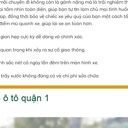
ể mỗi chuyến đi không còn là gánh nặng mà là trải nghiệm t
ại tầm nhìn toàn diện, giúp bạn tự tin làm chủ mọi tình huố
p, đồng thời bảo vệ chiếc xe yêu quý của bạn một cách tố
điểm mù quanh xe, giúp lái xe an toàn hơn.
 gian hẹp cực kỳ dễ dàng và chính xác.
quan trọng khi xảy ra sự cố giao thông.
nh sắc nét cả ngày lẫn đêm trên màn hình xe.
 trầy xước không đáng có và chi phí sửa chữa.