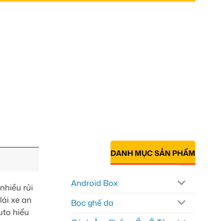
DANH MỤC SẢN PHẨM
Android Box
nhiều rủi
lái xe an
Bọc ghế da
uto hiểu