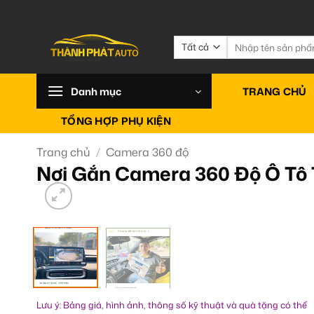
Bỏ
qua
nội
Tìm
kiếm:
dung
Danh mục
TRANG CHỦ
TỔNG HỢP PHỤ KIỆN
Trang chủ
/
Camera 360 độ
Nơi Gắn Camera 360 Độ Ô Tô 
Lưu ý: Bảng giá, hình ảnh, thông số kỹ thuật và quà tặng có thể