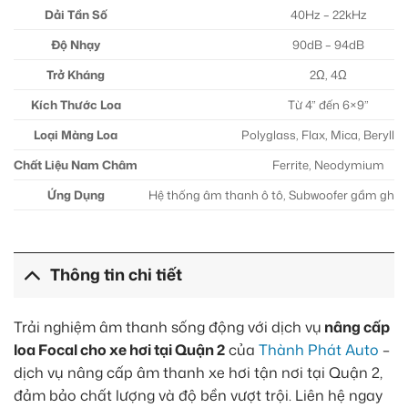
Dải Tần Số
40Hz – 22kHz
Độ Nhạy
90dB – 94dB
Trở Kháng
2Ω, 4Ω
Kích Thước Loa
Từ 4” đến 6×9”
Loại Màng Loa
Polyglass, Flax, Mica, Berylli
Chất Liệu Nam Châm
Ferrite, Neodymium
Ứng Dụng
Hệ thống âm thanh ô tô, Subwoofer gầm ghế, 
Thông tin chi tiết
Trải nghiệm âm thanh sống động với dịch vụ
nâng cấp
loa Focal cho xe hơi tại Quận 2
của
Thành Phát Auto
–
dịch vụ nâng cấp âm thanh xe hơi tận nơi tại Quận 2,
đảm bảo chất lượng và độ bền vượt trội. Liên hệ ngay