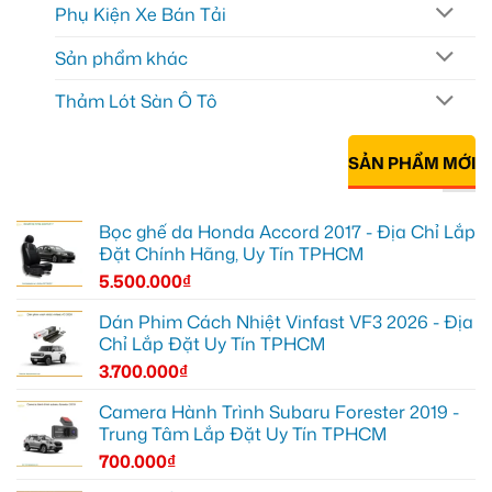
Phụ Kiện Xe Bán Tải
Sản phẩm khác
Thảm Lót Sàn Ô Tô
SẢN PHẨM MỚI
Bọc ghế da Honda Accord 2017 - Địa Chỉ Lắp
Đặt Chính Hãng, Uy Tín TPHCM
5.500.000
₫
Dán Phim Cách Nhiệt Vinfast VF3 2026 - Địa
Chỉ Lắp Đặt Uy Tín TPHCM
3.700.000
₫
Camera Hành Trình Subaru Forester 2019 -
Trung Tâm Lắp Đặt Uy Tín TPHCM
700.000
₫