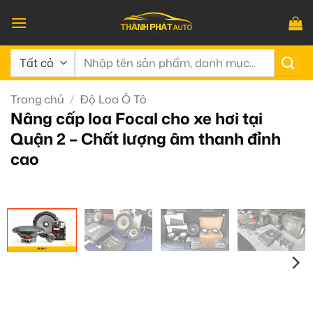
Bỏ
qua
nội
Tìm
dung
kiếm:
Trang chủ
/
Độ Loa Ô Tô
Nâng cấp loa Focal cho xe hơi tại
Quận 2 – Chất lượng âm thanh đỉnh
cao