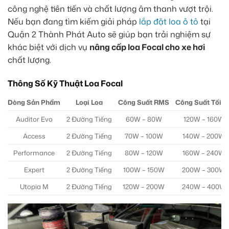
công nghệ tiên tiến và chất lượng âm thanh vượt trội.
Nếu bạn đang tìm kiếm giải pháp
lắp đặt loa ô tô
tại
Quận 2 Thành Phát Auto sẽ giúp bạn trải nghiệm sự
khác biệt với dịch vụ
nâng cấp loa Focal cho xe hơi
chất lượng.
Thông Số Kỹ Thuật Loa Focal
Dòng Sản Phẩm
Loại Loa
Công Suất RMS
Công Suất Tối Đ
Auditor Evo
2 Đường Tiếng
60W – 80W
120W – 160W
Access
2 Đường Tiếng
70W – 100W
140W – 200W
Performance
2 Đường Tiếng
80W – 120W
160W – 240W
Expert
2 Đường Tiếng
100W – 150W
200W – 300W
Utopia M
2 Đường Tiếng
120W – 200W
240W – 400W