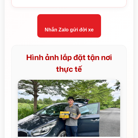
Nhắn Zalo gửi đời xe
Hình ảnh lắp đặt tận nơi
thực tế