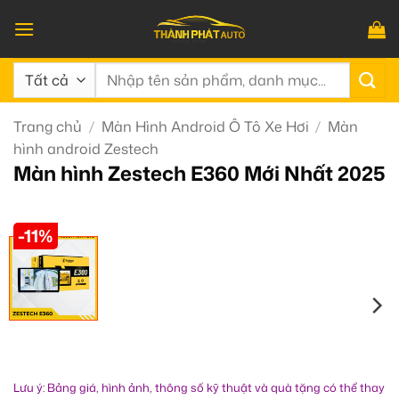
Bỏ
qua
nội
Tìm
dung
kiếm:
Trang chủ
/
Màn Hình Android Ô Tô Xe Hơi
/
Màn
hình android Zestech
Màn hình Zestech E360 Mới Nhất 2025
-11%
Lưu ý: Bảng giá, hình ảnh, thông số kỹ thuật và quà tặng có thể thay