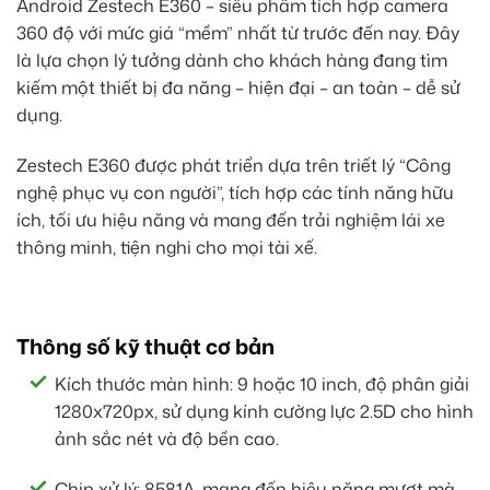
Android Zestech E360 – siêu phẩm tích hợp camera
360 độ với mức giá “mềm” nhất từ trước đến nay. Đây
là lựa chọn lý tưởng dành cho khách hàng đang tìm
kiếm một thiết bị đa năng – hiện đại – an toàn – dễ sử
dụng.
Zestech E360 được phát triển dựa trên triết lý “Công
nghệ phục vụ con người”, tích hợp các tính năng hữu
ích, tối ưu hiệu năng và mang đến trải nghiệm lái xe
thông minh, tiện nghi cho mọi tài xế.
Thông số kỹ thuật cơ bản
Kích thước màn hình: 9 hoặc 10 inch, độ phân giải
1280x720px, sử dụng kính cường lực 2.5D cho hình
ảnh sắc nét và độ bền cao.
Chip xử lý: 8581A, mang đến hiệu năng mượt mà