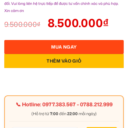
đổi. Vui lòng liên hệ trực tiếp để được tư vấn chính xác và phù hợp.
Xin cảm ơn
8.500.000
₫
9.500.000
₫
MUA NGAY
THÊM VÀO GIỎ
📞 Hotline:
0977.383.567
-
0788.212.999
(Hỗ trợ từ
7:00
đến
22:00
mỗi ngày)