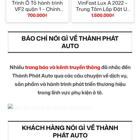
Trình Ô Tô hành trình
VinFast Lux A 2022 –
g
VF2 quận 1 – Chính
Trung Tâm Lắp Đặt Uy
Hãng
Tín TPHCM
700.000
₫
1.500.000
₫
BÁO CHÍ NÓI GÌ VỀ THÀNH PHÁT
AUTO
Nhiều
trang báo và kênh truyền thông
đã nhắc đến
Thành Phát Auto qua các câu chuyện về dịch vụ,
sản phẩm và hành trình phát triển thương hiệu
trong lĩnh vực phụ kiện ô tô.
KHÁCH HÀNG NÓI GÌ VỀ THÀNH
PHÁT AUTO