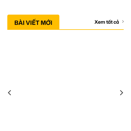
BÀI VIẾT MỚI
Xem tất cả