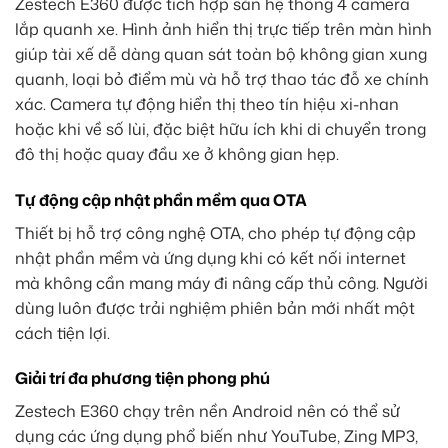
Zestech E360 được tích hợp sẵn hệ thống 4 camera
lắp quanh xe. Hình ảnh hiển thị trực tiếp trên màn hình
giúp tài xế dễ dàng quan sát toàn bộ không gian xung
quanh, loại bỏ điểm mù và hỗ trợ thao tác đỗ xe chính
xác. Camera tự động hiển thị theo tín hiệu xi-nhan
hoặc khi về số lùi, đặc biệt hữu ích khi di chuyển trong
đô thị hoặc quay đầu xe ở không gian hẹp.
Tự động cập nhật phần mềm qua OTA
Thiết bị hỗ trợ công nghệ OTA, cho phép tự động cập
nhật phần mềm và ứng dụng khi có kết nối internet
mà không cần mang máy đi nâng cấp thủ công. Người
dùng luôn được trải nghiệm phiên bản mới nhất một
cách tiện lợi.
Giải trí đa phương tiện phong phú
Zestech E360 chạy trên nền Android nên có thể sử
dụng các ứng dụng phổ biến như YouTube, Zing MP3,