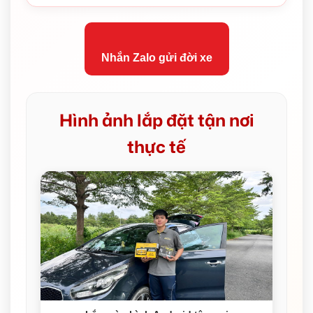
Nhắn Zalo gửi đời xe
Hình ảnh lắp đặt tận nơi
thực tế