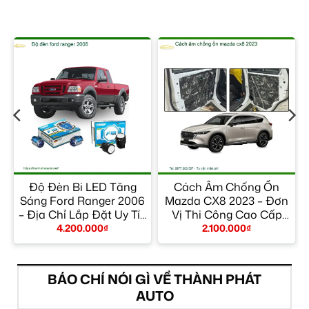
Độ Đèn Bi LED Tăng
Cách Âm Chống Ồn
Sáng Ford Ranger 2006
Mazda CX8 2023 – Đơn
y
– Địa Chỉ Lắp Đặt Uy Tín
Vị Thi Công Cao Cấp
TPHCM
TPHCM
4.200.000
₫
2.100.000
₫
BÁO CHÍ NÓI GÌ VỀ THÀNH PHÁT
AUTO