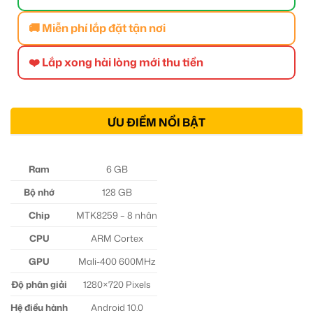
🚚 Miễn phí lắp đặt tận nơi
❤️ Lắp xong hài lòng mới thu tiền
ƯU ĐIỂM NỔI BẬT
Ram
6 GB
Bộ nhớ
128 GB
Chip
MTK8259 – 8 nhân
CPU
ARM Cortex
GPU
Mali-400 600MHz
Độ phân giải
1280×720 Pixels
Hệ điều hành
Android 10.0