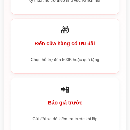
Kỹ thuật hỗ trợ theo khu vực và lịch hẹn
🎁
Đến cửa hàng có ưu đãi
Chọn hỗ trợ đến 500K hoặc quà tặng
📲
Báo giá trước
Gửi đời xe để kiểm tra trước khi lắp