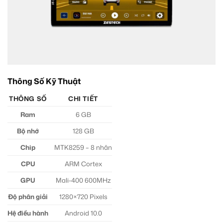
Thông Số Kỹ Thuật
THÔNG SỐ
CHI TIẾT
Ram
6 GB
Bộ nhớ
128 GB
Chip
MTK8259 – 8 nhân
CPU
ARM Cortex
GPU
Mali-400 600MHz
Độ phân giải
1280×720 Pixels
Hệ điều hành
Android 10.0