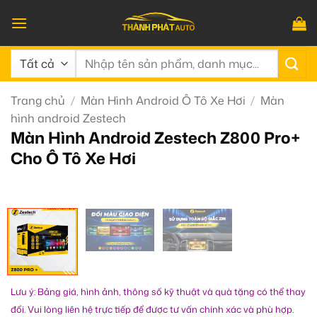
Bỏ
qua
nội
Tìm
dung
kiếm:
Trang chủ
/
Màn Hình Android Ô Tô Xe Hơi
/
Màn
hình android Zestech
Màn Hình Android Zestech Z800 Pro+
Cho Ô Tô Xe Hơi
Lưu ý: Bảng giá, hình ảnh, thông số kỹ thuật và quà tặng có thể thay
đổi. Vui lòng liên hệ trực tiếp để được tư vấn chính xác và phù hợp.