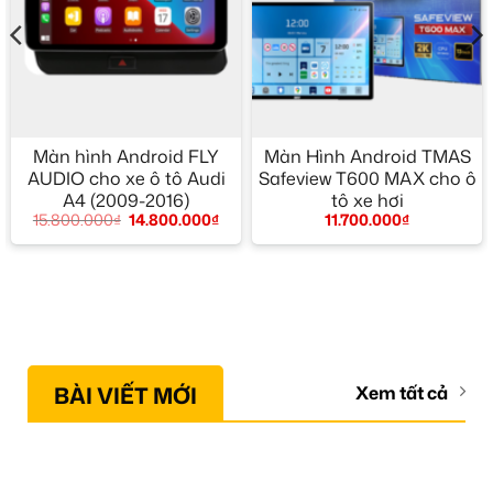
Màn hình Android FLY
Màn Hình Android TMAS
AUDIO cho xe ô tô Audi
Safeview T600 MAX cho ô
A4 (2009-2016)
tô xe hơi
15.800.000
₫
14.800.000
₫
11.700.000
₫
BÀI VIẾT MỚI
Xem tất cả