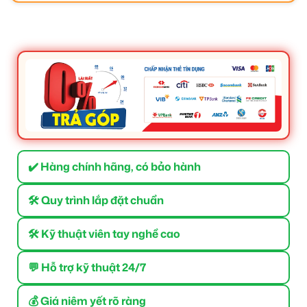
✔️ Hàng chính hãng, có bảo hành
🛠 Quy trình lắp đặt chuẩn
🛠 Kỹ thuật viên tay nghề cao
💬 Hỗ trợ kỹ thuật 24/7
💰 Giá niêm yết rõ ràng