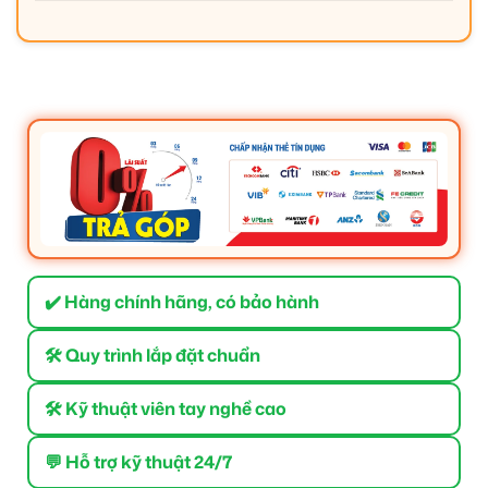
✔️ Hàng chính hãng, có bảo hành
🛠 Quy trình lắp đặt chuẩn
🛠 Kỹ thuật viên tay nghề cao
💬 Hỗ trợ kỹ thuật 24/7