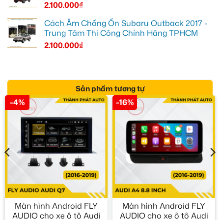
2.100.000
₫
Cách Âm Chống Ồn Subaru Outback 2017 -
Trung Tâm Thi Công Chính Hãng TPHCM
2.100.000
₫
Sản phẩm tương tự
-4%
-16%
Màn hình Android FLY
Màn hình Android FLY
AUDIO cho xe ô tô Audi
AUDIO cho xe ô tô Audi