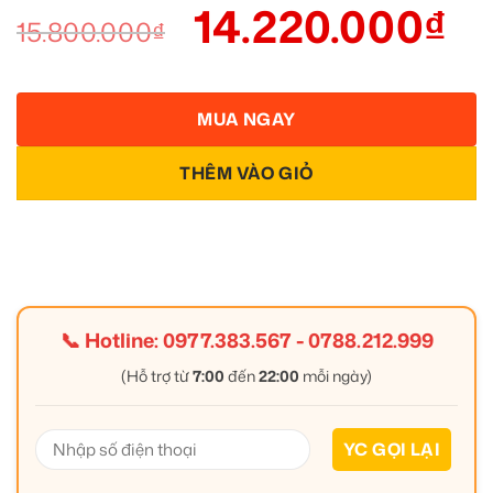
14.220.000
₫
15.800.000
₫
MUA NGAY
THÊM VÀO GIỎ
📞 Hotline:
0977.383.567
-
0788.212.999
(Hỗ trợ từ
7:00
đến
22:00
mỗi ngày)