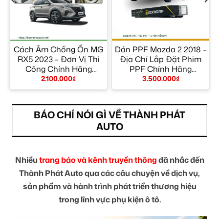
Cách Âm Chống Ồn MG
Dán PPF Mazda 2 2018 –
RX5 2023 – Đơn Vị Thi
Địa Chỉ Lắp Đặt Phim
Công Chính Hãng
PPF Chính Hãng
TPHCM
TPHCM
2.100.000
₫
3.500.000
₫
BÁO CHÍ NÓI GÌ VỀ THÀNH PHÁT
AUTO
Nhiều
trang báo và kênh truyền thông
đã nhắc đến
Thành Phát Auto qua các câu chuyện về dịch vụ,
sản phẩm và hành trình phát triển thương hiệu
trong lĩnh vực phụ kiện ô tô.