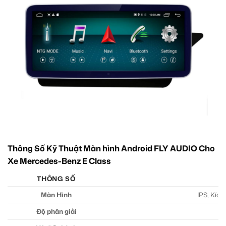
Thông Số Kỹ Thuật Màn hình Android FLY AUDIO Cho
Xe Mercedes-Benz E Class
THÔNG SỐ
C
Màn Hình
IPS, Kích
Độ phân giải
1