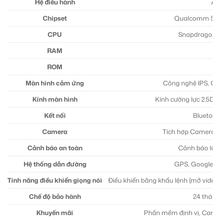
Hệ điều hành
An
Chipset
Qualcomm Sna
CPU
Snapdragon 6
RAM
ROM
Màn hình cảm ứng
Công nghệ IPS, Cả
Kính màn hình
Kính cường lực 2.5D, 
Kết nối
Bluetoot
Camera
Tích hợp Camera hà
Cảnh báo an toàn
Cảnh báo lấn 
Hệ thống dẫn đường
GPS, Google Ma
Tính năng điều khiển giọng nói
Điều khiển bằng khẩu lệnh (mở video, 
Chế độ bảo hành
24 tháng
Khuyến mãi
Phần mềm định vị, Camer