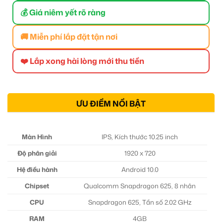
💰 Giá niêm yết rõ ràng
🚚 Miễn phí lắp đặt tận nơi
❤️ Lắp xong hài lòng mới thu tiền
ƯU ĐIỂM NỔI BẬT
Màn Hình
IPS, Kích thước 10.25 inch
Độ phân giải
1920 x 720
Hệ điều hành
Android 10.0
Chipset
Qualcomm Snapdragon 625, 8 nhân
CPU
Snapdragon 625, Tần số 2.02 GHz
RAM
4GB