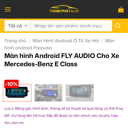
Bỏ
qua
nội
Tìm
dung
kiếm:
Trang chủ
/
Màn Hình Android Ô Tô Xe Hơi
/
Màn
hình android Flyaudio
Màn hình Android FLY AUDIO Cho Xe
Mercedes-Benz E Class
-10%
Lưu ý: Bảng giá, hình ảnh, thông số kỹ thuật và quà tặng có thể thay
đổi. Vui lòng liên hệ trực tiếp để được tư vấn chính xác và phù hợp.
Xin cảm ơn