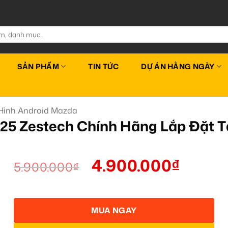
SẢN PHẨM
TIN TỨC
DỰ ÁN HẰNG NGÀY
Hình Android Mazda
025 Zestech Chính Hãng Lắp Đặt 
4.900.000
₫
5.900.000
₫
MUA NGAY