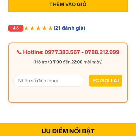
THÊM VÀO GIỎ
★★★★★
(21 đánh giá)
4.6
📞 Hotline:
0977.383.567
-
0788.212.999
(Hỗ trợ từ
7:00
đến
22:00
mỗi ngày)
ƯU ĐIỂM NỔI BẬT