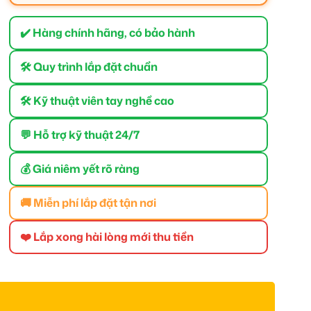
✔️ Hàng chính hãng, có bảo hành
🛠 Quy trình lắp đặt chuẩn
🛠 Kỹ thuật viên tay nghề cao
💬 Hỗ trợ kỹ thuật 24/7
💰 Giá niêm yết rõ ràng
🚚 Miễn phí lắp đặt tận nơi
❤️ Lắp xong hài lòng mới thu tiền