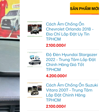
SẢN PHẨM MỚI
Cách Âm Chống Ồn
Chevrolet Orlando 2018 -
Địa Chỉ Lắp Đặt Uy Tín
TPHCM
2.100.000
₫
Độ Đèn Hyundai Stargazer
2022 - Trung Tâm Lắp Đặt
Chính Hãng Giá Tốt
TPHCM
4.200.000
₫
Cách Âm Chống Ồn Suzuki
Vitara 2007 - Trung Tâm
Lắp Đặt Chính Hãng
TPHCM
2.100.000
₫