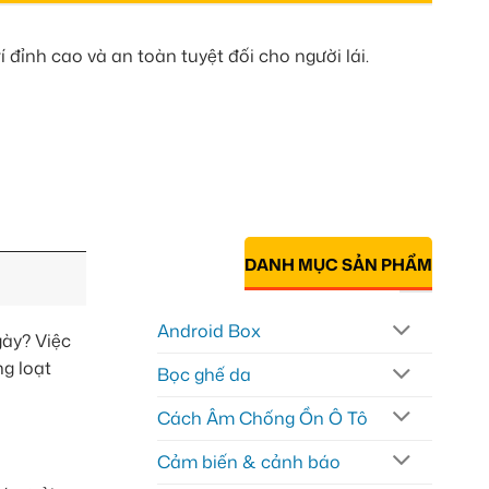
 đỉnh cao và an toàn tuyệt đối cho người lái.
DANH MỤC SẢN PHẨM
Android Box
ày? Việc
g loạt
Bọc ghế da
Cách Âm Chống Ồn Ô Tô
Cảm biến & cảnh báo