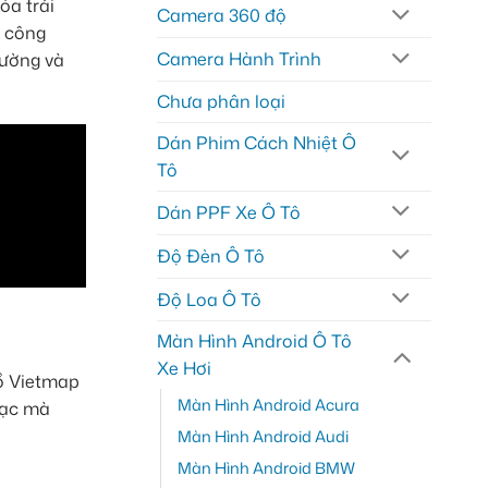
óa trải
Camera 360 độ
c công
Camera Hành Trình
đường và
Chưa phân loại
Dán Phim Cách Nhiệt Ô
Tô
Dán PPF Xe Ô Tô
Độ Đèn Ô Tô
Độ Loa Ô Tô
Màn Hình Android Ô Tô
Xe Hơi
ồ Vietmap
Màn Hình Android Acura
hạc mà
Màn Hình Android Audi
Màn Hình Android BMW