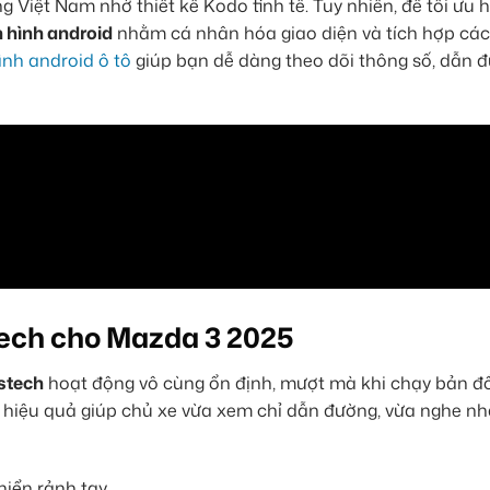
 Việt Nam nhờ thiết kế Kodo tinh tế. Tuy nhiên, để tối ưu h
 hình android
nhằm cá nhân hóa giao diện và tích hợp cá
nh android ô tô
giúp bạn dễ dàng theo dõi thông số, dẫn 
tech cho Mazda 3 2025
stech
hoạt động vô cùng ổn định, mượt mà khi chạy bản đ
m hiệu quả giúp chủ xe vừa xem chỉ dẫn đường, vừa nghe n
hiển rảnh tay.