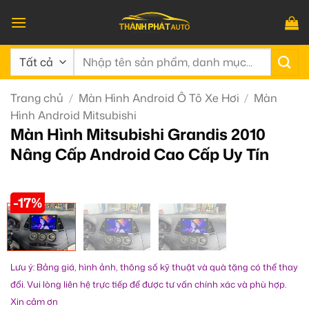
Bỏ
qua
nội
Tìm
dung
kiếm:
Trang chủ
/
Màn Hình Android Ô Tô Xe Hơi
/
Màn
Hình Android Mitsubishi
Màn Hình Mitsubishi Grandis 2010
Nâng Cấp Android Cao Cấp Uy Tín
-17%
Lưu ý: Bảng giá, hình ảnh, thông số kỹ thuật và quà tặng có thể thay
đổi. Vui lòng liên hệ trực tiếp để được tư vấn chính xác và phù hợp.
Xin cảm ơn