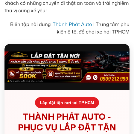
khách có những chuyến đi thật an toàn và trải nghiệm
thú vị cùng xế yêu!
Biên tập nội dung:
Thành Phát Auto
| Trung tâm phụ
kiện ô tô, đồ chơi xe hơi TPHCM
Lắp đặt tận nơi tại TP.HCM
THÀNH PHÁT AUTO -
PHỤC VỤ LẮP ĐẶT TẬN