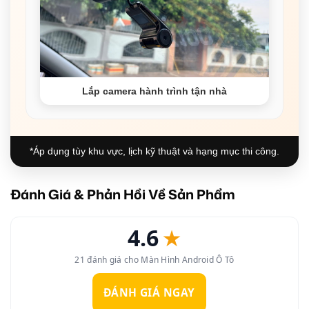
Lắp camera hành trình tận nhà
*Áp dụng tùy khu vực, lịch kỹ thuật và hạng mục thi công.
Đánh Giá & Phản Hồi Về Sản Phẩm
4.6
★
21 đánh giá cho Màn Hình Android Ô Tô
ĐÁNH GIÁ NGAY