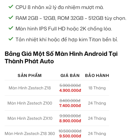
CPU 8 nhân xử lý đa nhiệm mượt mà.
RAM 2GB – 12GB, ROM 32GB – 512GB tùy chọn.
Màn hình IPS Full HD hoặc 2K chống lóa.
Tản nhiệt khí hoặc đế hợp kim Titan bền bỉ.
Bảng Giá Một Số Màn Hình Android Tại
Thành Phát Auto
SẢN PHẨM
GIÁ BÁN
BẢO HÀNH
5.900.000đ
Màn Hình Zestech Z18
18 Tháng
4.900.000đ
8.400.000đ
Màn Hình Zestech Z100
24 Tháng
7.400.000đ
9.900.000đ
Màn Hình Zestech ZX10
24 Tháng
8.900.000đ
10.500.000đ
Màn Hình Zestech Z18 360
24 Tháng
9.500.000đ