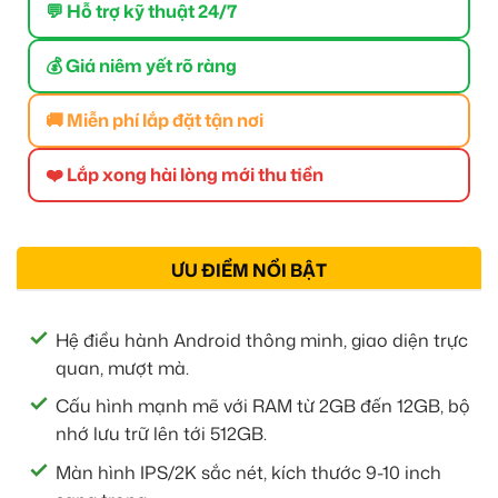
💬 Hỗ trợ kỹ thuật 24/7
💰 Giá niêm yết rõ ràng
🚚 Miễn phí lắp đặt tận nơi
❤️ Lắp xong hài lòng mới thu tiền
ƯU ĐIỂM NỔI BẬT
Hệ điều hành Android thông minh, giao diện trực
quan, mượt mà.
Cấu hình mạnh mẽ với RAM từ 2GB đến 12GB, bộ
nhớ lưu trữ lên tới 512GB.
Màn hình IPS/2K sắc nét, kích thước 9-10 inch