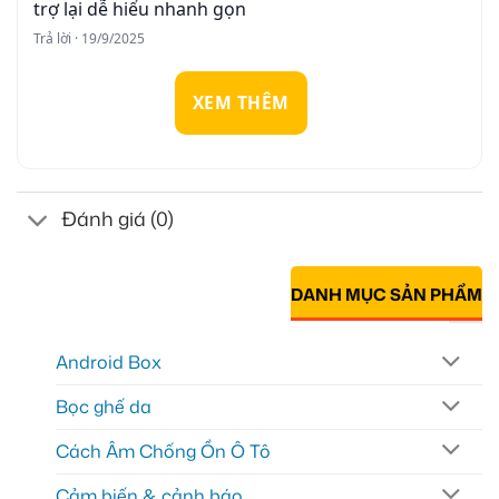
trợ lại dễ hiểu nhanh gọn
Trả lời · 19/9/2025
XEM THÊM
Đánh giá (0)
DANH MỤC SẢN PHẨM
Android Box
Bọc ghế da
Cách Âm Chống Ồn Ô Tô
Cảm biến & cảnh báo