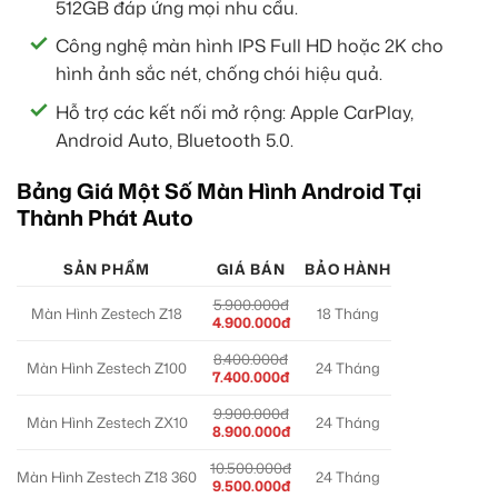
512GB đáp ứng mọi nhu cầu.
Công nghệ màn hình IPS Full HD hoặc 2K cho
hình ảnh sắc nét, chống chói hiệu quả.
Hỗ trợ các kết nối mở rộng: Apple CarPlay,
Android Auto, Bluetooth 5.0.
Bảng Giá Một Số Màn Hình Android Tại
Thành Phát Auto
SẢN PHẨM
GIÁ BÁN
BẢO HÀNH
5.900.000đ
Màn Hình Zestech Z18
18 Tháng
4.900.000đ
8.400.000đ
Màn Hình Zestech Z100
24 Tháng
7.400.000đ
9.900.000đ
Màn Hình Zestech ZX10
24 Tháng
8.900.000đ
10.500.000đ
Màn Hình Zestech Z18 360
24 Tháng
9.500.000đ