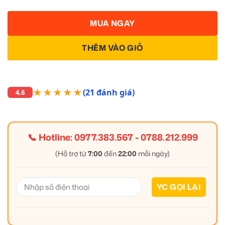
MUA NGAY
THÊM VÀO GIỎ
★★★★★
(21 đánh giá)
4.6
📞 Hotline:
0977.383.567
-
0788.212.999
(Hỗ trợ từ
7:00
đến
22:00
mỗi ngày)