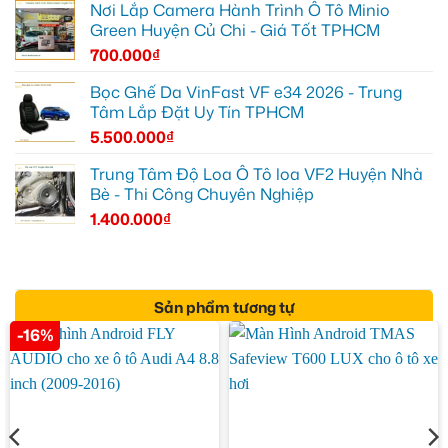
Nơi Lắp Camera Hành Trình Ô Tô Minio
Green Huyện Củ Chi - Giá Tốt TPHCM
700.000
₫
Bọc Ghế Da VinFast VF e34 2026 - Trung
Tâm Lắp Đặt Uy Tín TPHCM
5.500.000
₫
Trung Tâm Độ Loa Ô Tô loa VF2 Huyện Nhà
Bè - Thi Công Chuyên Nghiệp
1.400.000
₫
Sản phẩm tương tự
-16%