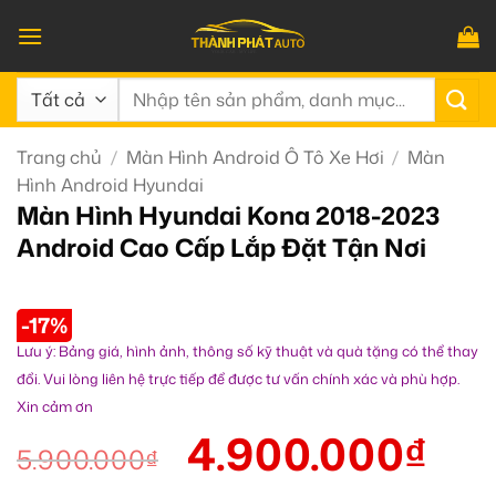
Bỏ
qua
nội
Tìm
dung
kiếm:
Trang chủ
/
Màn Hình Android Ô Tô Xe Hơi
/
Màn
Hình Android Hyundai
Màn Hình Hyundai Kona 2018-2023
Android Cao Cấp Lắp Đặt Tận Nơi
-17%
Lưu ý: Bảng giá, hình ảnh, thông số kỹ thuật và quà tặng có thể thay
đổi. Vui lòng liên hệ trực tiếp để được tư vấn chính xác và phù hợp.
Xin cảm ơn
4.900.000
₫
5.900.000
₫