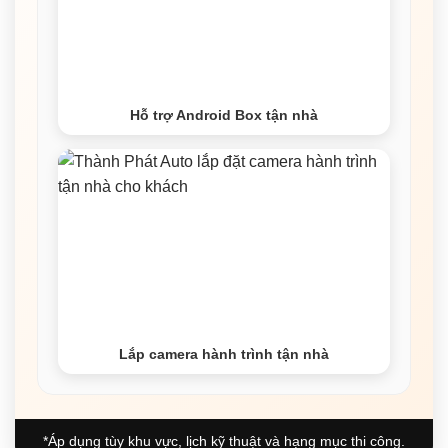
Hỗ trợ Android Box tận nhà
Lắp camera hành trình tận nhà
*Áp dụng tùy khu vực, lịch kỹ thuật và hạng mục thi công.