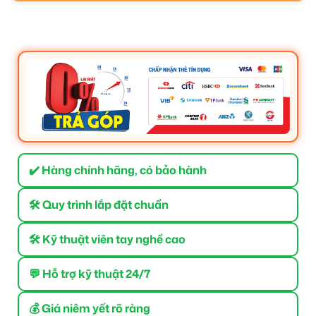
✔️ Hàng chính hãng, có bảo hành
🛠 Quy trình lắp đặt chuẩn
🛠 Kỹ thuật viên tay nghề cao
💬 Hỗ trợ kỹ thuật 24/7
💰 Giá niêm yết rõ ràng