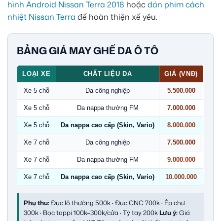
hình Android Nissan Terra 2018
hoặc
dán phim cách
nhiệt Nissan Terra
để hoàn thiện xế yêu.
BẢNG GIÁ MAY GHẾ DA Ô TÔ
LOẠI XE
CHẤT LIỆU DA
GIÁ (VNĐ)
Xe 5 chỗ
Da công nghiệp
5.500.000
Xe 5 chỗ
Da nappa thường FM
7.000.000
Xe 5 chỗ
Da nappa cao cấp (Skin, Vario)
8.000.000
Xe 7 chỗ
Da công nghiệp
7.500.000
Xe 7 chỗ
Da nappa thường FM
9.000.000
Xe 7 chỗ
Da nappa cao cấp (Skin, Vario)
10.000.000
Phụ thu:
Đục lỗ thường 500k · Đục CNC 700k · Ép chữ
300k · Bọc tappi 100k–300k/cửa · Tỳ tay 200k
Lưu ý:
Giá