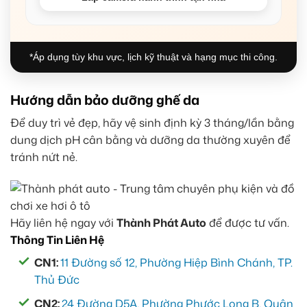
*Áp dụng tùy khu vực, lịch kỹ thuật và hạng mục thi công.
Hướng dẫn bảo dưỡng ghế da
Để duy trì vẻ đẹp, hãy vệ sinh định kỳ 3 tháng/lần bằng
dung dịch pH cân bằng và dưỡng da thường xuyên để
tránh nứt nẻ.
Hãy liên hệ ngay với
Thành Phát Auto
để được tư vấn.
Thông Tin Liên Hệ
CN1:
11 Đường số 12, Phường Hiệp Bình Chánh, TP.
Thủ Đức
CN2:
24 Đường D5A, Phường Phước Long B, Quận