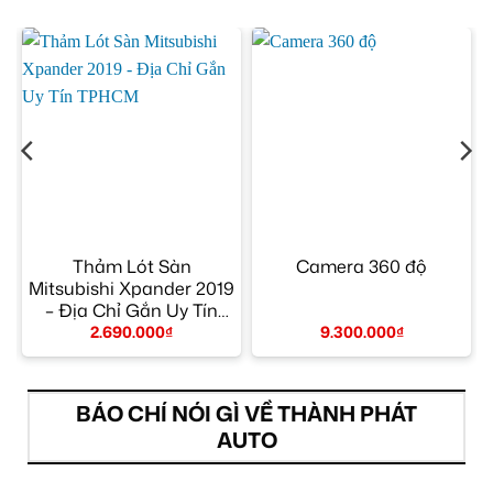
–
Thảm Lót Sàn
Camera 360 độ
Mitsubishi Xpander 2019
– Địa Chỉ Gắn Uy Tín
TPHCM
2.690.000
₫
9.300.000
₫
BÁO CHÍ NÓI GÌ VỀ THÀNH PHÁT
AUTO