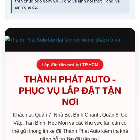
trên chưa bao gồm VAT. Tặng vệ sinh nội thất + chai vệ
sinh ghế da.
Lắp đặt tận nơi tại TP.HCM
THÀNH PHÁT AUTO -
PHỤC VỤ LẮP ĐẶT TẬN
NƠI
Khách tại Quận 7, Nhà Bè, Bình Chánh, Quận 8, Gò
Vấp, Tân Bình, Hóc Môn và các khu vực lân cận có
thể gửi thông tin xe để Thành Phát Auto kiểm tra khả
năng hỗ trợ lắp đặt tận nơi.