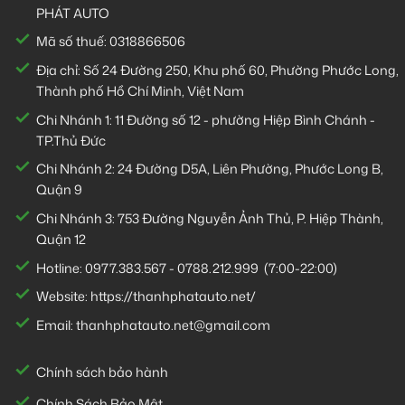
PHÁT AUTO
Mã số thuế: 0318866506
Địa chỉ: Số 24 Đường 250, Khu phố 60, Phường Phước Long,
Thành phố Hồ Chí Minh, Việt Nam
Chi Nhánh 1:
11 Đường số 12 - phường Hiệp Bình Chánh -
TP.Thủ Đức
Chi Nhánh 2:
24 Đường D5A, Liên Phường, Phước Long B,
Quận 9
Chi Nhánh 3:
753 Đường Nguyễn Ảnh Thủ, P. Hiệp Thành,
Quận 12
Hotline:
0977.383.567
-
0788.212.999
(7:00-22:00)
Website:
https://thanhphatauto.net/
Email:
thanhphatauto.net@gmail.com
Chính sách bảo hành
Chính Sách Bảo Mật