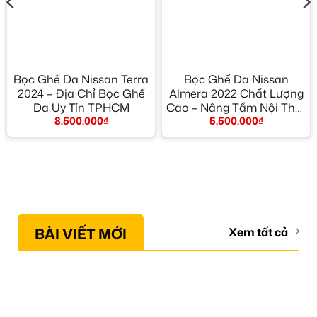
Bọc Ghế Da Nissan Terra
Bọc Ghế Da Nissan
2024 – Địa Chỉ Bọc Ghế
Almera 2022 Chất Lượng
Da Uy Tín TPHCM
Cao – Nâng Tầm Nội Thất
8.500.000
₫
5.500.000
₫
Sang Trọng
BÀI VIẾT MỚI
Xem tất cả