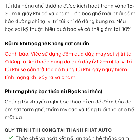
Túi khí hông ghế thường được kích hoạt trong vòng 15-
30 mili-giây khi có va chạm. Lớp bọc ghế mới phải đảm
bảo đường chỉ tại vị trí túi khí dễ dàng bung ra. Nếu
bọc sai kỹ thuật, hiệu quả bảo vệ có thể giảm tới 30%.
Rủi ro khi bọc ghế không đạt chuẩn
Cảnh báo: Việc sử dụng đệm quá dày, may sai vị trí tại
đường túi khí hoặc dùng da quá dày (>1.2mm) tại vị trí
túi khí sẽ cản trở tốc độ bung túi khí, gây nguy hiểm
tính mạng khi xảy ra va chạm.
Phương pháp bọc tháo nỉ (Bọc khai thác)
Chúng tôi khuyến nghị bọc tháo nỉ cũ để đảm bảo da
ôm sát form ghế, thẩm mỹ cao và tăng tuổi thọ cho bề
mặt da.
QUY TRÌNH THI CÔNG TẠI THÀNH PHÁT AUTO
Tháo ghế và ngắt kết nối an toàn hệ thống cảm