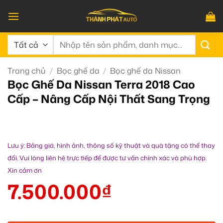
Bỏ
qua
nội
Tìm
dung
kiếm:
Trang chủ
/
Bọc ghế da
/
Bọc ghế da Nissan
Bọc Ghế Da Nissan Terra 2018 Cao
Cấp – Nâng Cấp Nội Thất Sang Trọng
Lưu ý: Bảng giá, hình ảnh, thông số kỹ thuật và quà tặng có thể thay
đổi. Vui lòng liên hệ trực tiếp để được tư vấn chính xác và phù hợp.
Xin cảm ơn
7.500.000
₫