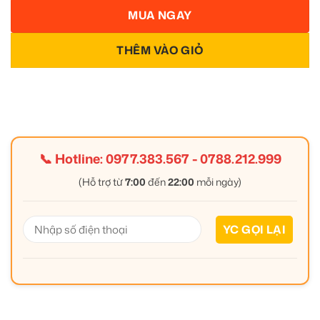
MUA NGAY
THÊM VÀO GIỎ
📞 Hotline:
0977.383.567
-
0788.212.999
(Hỗ trợ từ
7:00
đến
22:00
mỗi ngày)