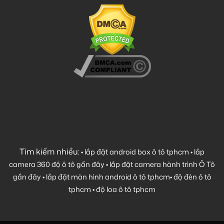
Tìm kiếm nhiều:
•
lắp đặt android box ô tô tphcm
•
lắp
camera 360 độ ô tô gần đây
•
lắp đặt camera hành trình Ô Tô
gần đây
•
lắp đặt màn hình android ô tô tphcm
•
độ đèn ô tô
tphcm
•
độ loa ô tô tphcm