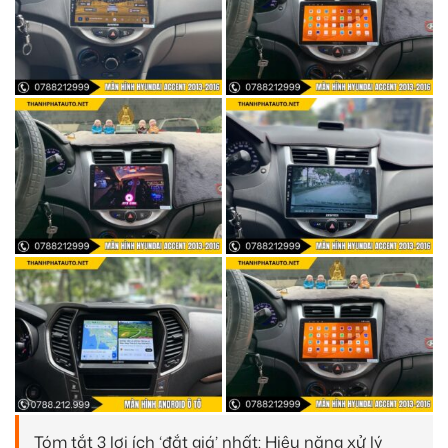
Tóm tắt 3 lợi ích ‘đắt giá’ nhất: Hiệu năng xử lý