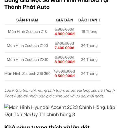
Thành Phát Auto
SẢN PHẨM
GIÁ BÁN
BẢO HÀNH
5.900.000đ
Màn Hình Zestech Z18
18 Tháng
4.900.000đ
8.400.000đ
Màn Hình Zestech Z100
24 Tháng
7.400.000đ
9.900.000đ
Màn Hình Zestech ZX10
24 Tháng
8.900.000đ
10.500.000đ
Màn Hình Zestech Z18 360
24 Tháng
9.500.000đ
Lưu ý: Giá trên chỉ mang tính tham khảo, vui lòng liên hệ Thành
Phát Auto để nhận báo giá chính xác và ưu đãi mới nhất.
Khả năng tương thích và lắp đặt