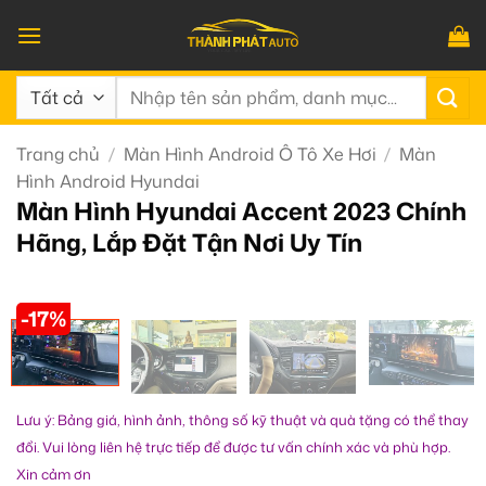
Bỏ
qua
nội
Tìm
dung
kiếm:
Trang chủ
/
Màn Hình Android Ô Tô Xe Hơi
/
Màn
Hình Android Hyundai
Màn Hình Hyundai Accent 2023 Chính
Hãng, Lắp Đặt Tận Nơi Uy Tín
-17%
Lưu ý: Bảng giá, hình ảnh, thông số kỹ thuật và quà tặng có thể thay
đổi. Vui lòng liên hệ trực tiếp để được tư vấn chính xác và phù hợp.
Xin cảm ơn