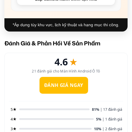
*Áp dụng tùy khu vực, lịch kỹ thuật và hạng mục thi công.
Đánh Giá & Phản Hồi Về Sản Phẩm
4.6
★
21 đánh giá cho Màn Hình Android Ô Tô
ĐÁNH GIÁ NGAY
5★
81%
| 17 đánh giá
4★
5%
| 1 đánh giá
3★
10%
| 2 đánh giá