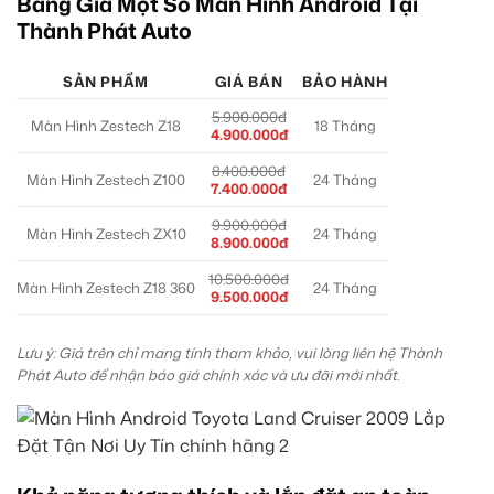
Bảng Giá Một Số Màn Hình Android Tại
Thành Phát Auto
SẢN PHẨM
GIÁ BÁN
BẢO HÀNH
5.900.000đ
Màn Hình Zestech Z18
18 Tháng
4.900.000đ
8.400.000đ
Màn Hình Zestech Z100
24 Tháng
7.400.000đ
9.900.000đ
Màn Hình Zestech ZX10
24 Tháng
8.900.000đ
10.500.000đ
Màn Hình Zestech Z18 360
24 Tháng
9.500.000đ
Lưu ý: Giá trên chỉ mang tính tham khảo, vui lòng liên hệ Thành
Phát Auto để nhận báo giá chính xác và ưu đãi mới nhất.