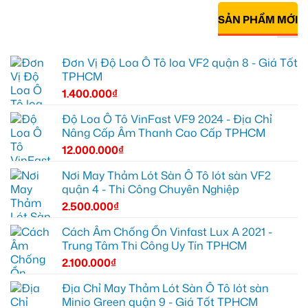
SẢN PHẨM MỚI
Đơn Vị Độ Loa Ô Tô loa VF2 quận 8 - Giá Tốt
TPHCM
1.400.000
₫
Độ Loa Ô Tô VinFast VF9 2024 - Địa Chỉ
Nâng Cấp Âm Thanh Cao Cấp TPHCM
12.000.000
₫
Nơi May Thảm Lót Sàn Ô Tô lót sàn VF2
quận 4 - Thi Công Chuyên Nghiệp
2.500.000
₫
Cách Âm Chống Ồn Vinfast Lux A 2021 -
Trung Tâm Thi Công Uy Tín TPHCM
2.100.000
₫
Địa Chỉ May Thảm Lót Sàn Ô Tô lót sàn
Minio Green quận 9 - Giá Tốt TPHCM