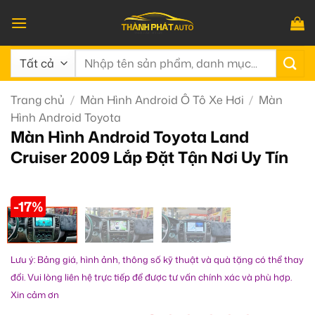
Bỏ
qua
nội
Tìm
dung
kiếm:
Trang chủ
/
Màn Hình Android Ô Tô Xe Hơi
/
Màn
Hình Android Toyota
Màn Hình Android Toyota Land
Cruiser 2009 Lắp Đặt Tận Nơi Uy Tín
-17%
Lưu ý: Bảng giá, hình ảnh, thông số kỹ thuật và quà tặng có thể thay
đổi. Vui lòng liên hệ trực tiếp để được tư vấn chính xác và phù hợp.
Xin cảm ơn