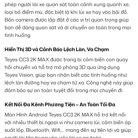
phép người lái xe quan sát toàn cảnh xung quanh xe,
loại bỏ điểm mù, đặc biệt là khi lùi xe hay vào bãi đỗ.
Bốn camera được lắp đặt ở các vị trí quan trọng giúp
bạn dễ dàng quan sát và di chuyển an toàn trong mọi
tình huống.
Hiển Thị 3D và Cảnh Báo Lệch Làn, Va Chạm
Teyes CC3 2K MAX được trang bị cảm biến con quay
hồi chuyển và hỗ trợ mô phỏng 3D qua ứng dụng
Teyes Vision, giúp bạn nhận biết các tình huống như
lệch làn đường hay va chạm từ xa. Công nghệ này giúp
đảm bảo sự an toàn tuyệt đối trong mọi chuyến đi.
Kết Nối Đa Kênh Phương Tiện – An Toàn Tối Đa
Màn Hình Android Teyes CC3 2K MAX hỗ trợ kết nối
với nhiều thiết bị ngoại vi như camera lùi, cảm biến áp
suất lốp, Bluetooth, Wifi,… mang đến sự tiện lợi và giúp
người lái tập trung vào việc lái xe an toàn.