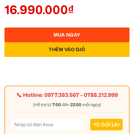
16.990.000
₫
MUA NGAY
THÊM VÀO GIỎ
📞 Hotline:
0977.383.567
-
0788.212.999
(Hỗ trợ từ
7:00
đến
22:00
mỗi ngày)