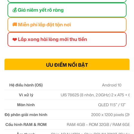
💰 Giá niêm yết rõ ràng
🚚 Miễn phí lắp đặt tận nơi
❤️ Lắp xong hài lòng mới thu tiền
ƯU ĐIỂM NỔI BẬT
Hệ điều hành (OS)
Android 10
Vi xử lý
UIS 7862S (8 nhân, 2.0GHz) 2 x A75 + 6
Màn hình
QLED 11.5″ / 13″
Độ phân giải màn hình
2000 x 1200 pixels (2K)
Cấu hình RAM & ROM
RAM 4GB – ROM 32GB / RAM 6GB 