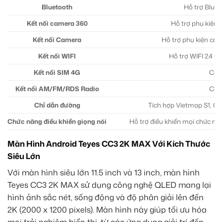
Bluetooth
Hỗ trợ Bluet
Kết nối camera 360
Hỗ trợ phụ kiện
Kết nối Camera
Hỗ trợ phụ kiện ca
Kết nối WIFI
Hỗ trợ WIFI 2.4 G
Kết nối SIM 4G
Có
Kết nối AM/FM/RDS Radio
Có
Chỉ dẫn đường
Tích hợp Vietmap S1, Go
Chức năng điều khiển giọng nói
Hỗ trợ điều khiển mọi chức nă
Màn Hình Android Teyes CC3 2K MAX Với Kích Thước
Siêu Lớn
Với màn hình siêu lớn 11.5 inch và 13 inch, màn hình
Teyes CC3 2K MAX sử dụng công nghệ QLED mang lại
hình ảnh sắc nét, sống động và độ phân giải lên đến
2K (2000 x 1200 pixels). Màn hình này giúp tối ưu hóa
mọi trải nghiệm hiển thị, từ các ứng dụng giải trí đến