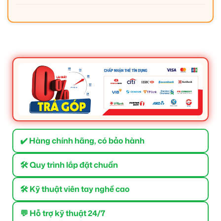
✔️ Hàng chính hãng, có bảo hành
🛠 Quy trình lắp đặt chuẩn
🛠 Kỹ thuật viên tay nghề cao
💬 Hỗ trợ kỹ thuật 24/7