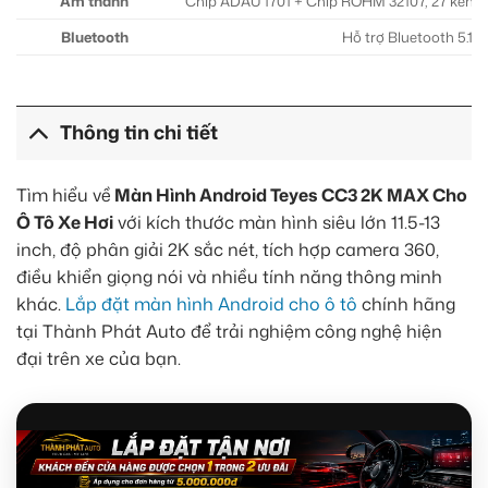
Âm thanh
Chip ADAU 1701 + Chip ROHM 32107, 27 kênh
Bluetooth
Hỗ trợ Bluetooth 5.1
Thông tin chi tiết
Tìm hiểu về
Màn Hình Android Teyes CC3 2K MAX Cho
Ô Tô Xe Hơi
với kích thước màn hình siêu lớn 11.5-13
inch, độ phân giải 2K sắc nét, tích hợp camera 360,
điều khiển giọng nói và nhiều tính năng thông minh
khác.
Lắp đặt màn hình Android cho ô tô
chính hãng
tại Thành Phát Auto để trải nghiệm công nghệ hiện
đại trên xe của bạn.