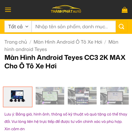
Bỏ
qua
nội
Tìm
dung
kiếm:
Trang chủ
/
Màn Hình Android Ô Tô Xe Hơi
/
Màn
hình android Teyes
Màn Hình Android Teyes CC3 2K MAX
Cho Ô Tô Xe Hơi
Lưu ý: Bảng giá, hình ảnh, thông số kỹ thuật và quà tặng có thể thay
đổi. Vui lòng liên hệ trực tiếp để được tư vấn chính xác và phù hợp.
Xin cảm ơn