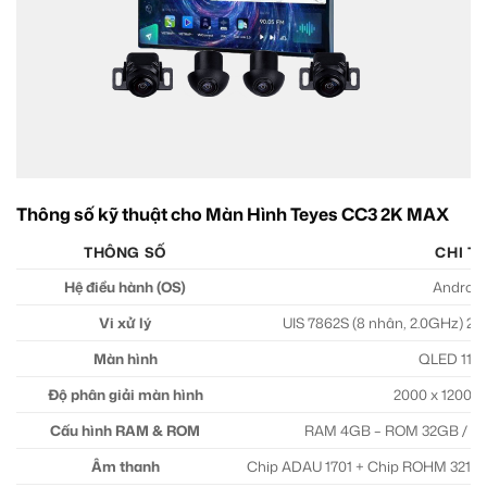
Thông số kỹ thuật cho Màn Hình Teyes CC3 2K MAX
THÔNG SỐ
CHI TI
Hệ điều hành (OS)
Android
Vi xử lý
UIS 7862S (8 nhân, 2.0GHz) 2 
Màn hình
QLED 11.5″ 
Độ phân giải màn hình
2000 x 1200 pi
Cấu hình RAM & ROM
RAM 4GB – ROM 32GB / R
Âm thanh
Chip ADAU 1701 + Chip ROHM 32107,