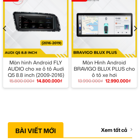
Màn hình Android FLY
Màn Hình Android
AUDIO cho xe ô tô Audi
BRAVIGO BLUX PLUS cho
Q5 8.8 inch (2009-2016)
ô tô xe hơi
15.800.000
₫
14.800.000
₫
13.990.000
₫
12.990.000
₫
BÀI VIẾT MỚI
Xem tất cả