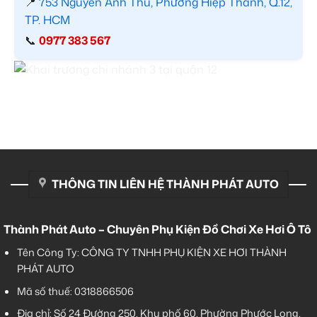
📍
753 Nguyễn Ảnh Thủ, Phường Hiệp Thành, Q.12,
TP. HCM
📞
0977 383 567
THÔNG TIN LIÊN HỆ THÀNH PHÁT AUTO
Thành Phát Auto – Chuyên Phụ Kiện Đồ Chơi Xe Hơi Ô Tô
Tên Công Ty: CÔNG TY TNHH PHỤ KIỆN XE HƠI THÀNH
PHÁT AUTO
Mã số thuế: 0318866506
Địa chỉ: Số 24 Đường 250, Khu phố 60, Phường Phước Long,