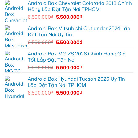
ánh
XL7
Android Box Chevrolet Colorado 2018 Chính
sáng
tại
Hãng Lắp Đặt Tận Nơi TPHCM
tốt
Quận
hơn
12
6.500.000
₫
5.500.000
₫
để
ghi
lại
Android Box Mitsubishi Outlander 2024 Lắp
mọi
Đặt Tận Nơi Uy Tín
cung
đường
6.500.000
₫
5.500.000
₫
Android Box MG ZS 2026 Chính Hãng Giá
Tốt Lắp Đặt Tận Nơi
6.500.000
₫
5.500.000
₫
Android Box Hyundai Tucson 2026 Uy Tín
Lắp Đặt Tận Nơi TPHCM
6.500.000
₫
5.500.000
₫