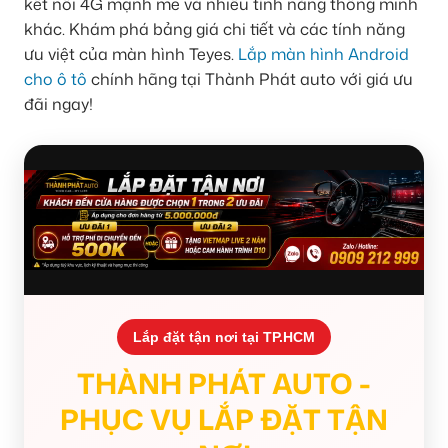
kết nối 4G mạnh mẽ và nhiều tính năng thông minh
khác. Khám phá bảng giá chi tiết và các tính năng
ưu việt của màn hình Teyes.
Lắp màn hình Android
cho ô tô
chính hãng tại Thành Phát auto với giá ưu
đãi ngay!
Lắp đặt tận nơi tại TP.HCM
THÀNH PHÁT AUTO -
PHỤC VỤ LẮP ĐẶT TẬN