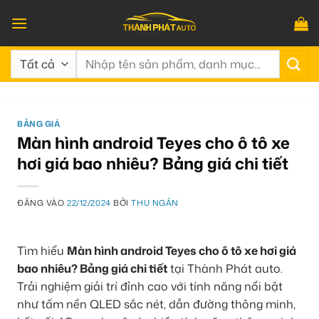
Bỏ
qua
nội
Tìm
dung
kiếm:
BẢNG GIÁ
Màn hình android Teyes cho ô tô xe
hơi giá bao nhiêu? Bảng giá chi tiết
ĐĂNG VÀO
22/12/2024
BỞI
THU NGÂN
Tìm hiểu
Màn hình android Teyes cho ô tô xe hơi giá
bao nhiêu? Bảng giá chi tiết
tại Thành Phát auto.
Trải nghiệm giải trí đỉnh cao với tính năng nổi bật
như tấm nền QLED sắc nét, dẫn đường thông minh,