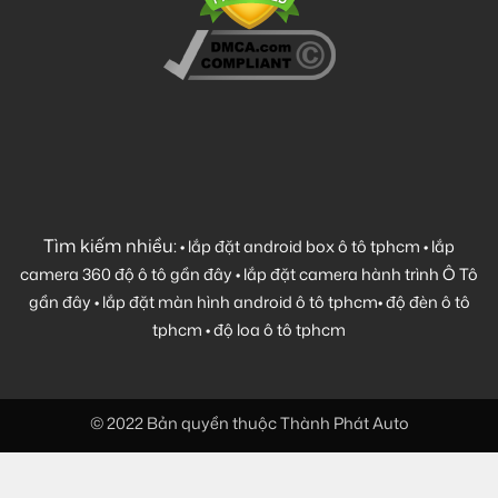
Tìm kiếm nhiều:
•
lắp đặt android box ô tô tphcm
•
lắp
camera 360 độ ô tô gần đây
•
lắp đặt camera hành trình Ô Tô
gần đây
•
lắp đặt màn hình android ô tô tphcm
•
độ đèn ô tô
tphcm
•
độ loa ô tô tphcm
© 2022 Bản quyền thuộc Thành Phát Auto