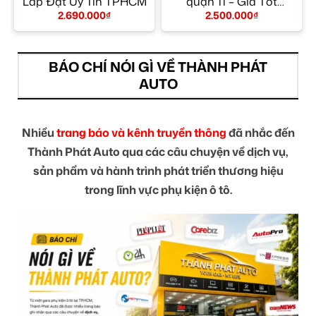
Lắp Đặt Uy Tín TPHCM
quận 11 – Giá Tốt
TPHCM
2.690.000
₫
2.500.000
₫
BÁO CHÍ NÓI GÌ VỀ THÀNH PHÁT
AUTO
Nhiều
trang báo và kênh truyền thông
đã nhắc đến
Thành Phát Auto qua các câu chuyện về dịch vụ,
sản phẩm và hành trình phát triển thương hiệu
trong lĩnh vực phụ kiện ô tô.