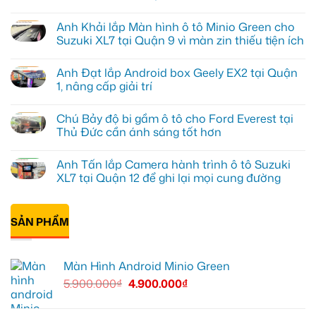
Không
có
Anh Khải lắp Màn hình ô tô Minio Green cho
bình
luận
Suzuki XL7 tại Quận 9 vì màn zin thiếu tiện ích
ở
Anh
Không
Tấn
có
Anh Đạt lắp Android box Geely EX2 tại Quận
lắp
bình
màn
luận
1, nâng cấp giải trí
hình
ở
Minio
Anh
Không
Green
Khải
có
Chú Bảy độ bi gầm ô tô cho Ford Everest tại
cho
lắp
bình
Honda
Màn
luận
Thủ Đức cần ánh sáng tốt hơn
CR-
hình
ở
V
ô
Anh
Không
ở
tô
Đạt
có
Anh Tấn lắp Camera hành trình ô tô Suzuki
Quận
Minio
lắp
bình
12
Green
Android
luận
XL7 tại Quận 12 để ghi lại mọi cung đường
cho
box
ở
Suzuki
Geely
Chú
Không
XL7
EX2
Bảy
có
tại
tại
độ
bình
Quận
Quận
bi
SẢN PHẨM
luận
9
1,
gầm
ở
vì
nâng
ô
Anh
màn
cấp
tô
Tấn
zin
giải
cho
lắp
Màn Hình Android Minio Green
thiếu
trí
Ford
Camera
tiện
Everest
hành
5.900.000
₫
4.900.000
₫
ích
tại
trình
Thủ
ô
Đức
tô
cần
Suzuki