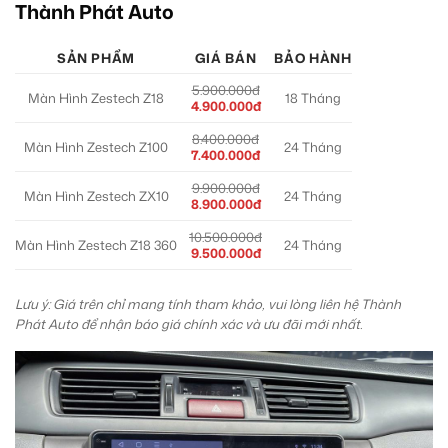
Thành Phát Auto
SẢN PHẨM
GIÁ BÁN
BẢO HÀNH
5.900.000đ
Màn Hình Zestech Z18
18 Tháng
4.900.000đ
8.400.000đ
Màn Hình Zestech Z100
24 Tháng
7.400.000đ
9.900.000đ
Màn Hình Zestech ZX10
24 Tháng
8.900.000đ
10.500.000đ
Màn Hình Zestech Z18 360
24 Tháng
9.500.000đ
Lưu ý: Giá trên chỉ mang tính tham khảo, vui lòng liên hệ Thành
Phát Auto để nhận báo giá chính xác và ưu đãi mới nhất.