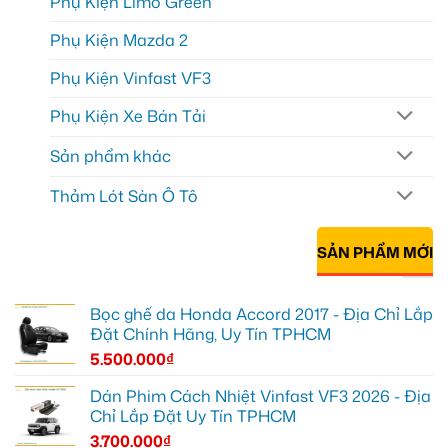
Phụ Kiện Limo Green
Phụ Kiện Mazda 2
Phụ Kiện Vinfast VF3
Phụ Kiện Xe Bán Tải
Sản phẩm khác
Thảm Lót Sàn Ô Tô
SẢN PHẨM MỚI
Bọc ghế da Honda Accord 2017 - Địa Chỉ Lắp
Đặt Chính Hãng, Uy Tín TPHCM
5.500.000
₫
Dán Phim Cách Nhiệt Vinfast VF3 2026 - Địa
Chỉ Lắp Đặt Uy Tín TPHCM
3.700.000
₫