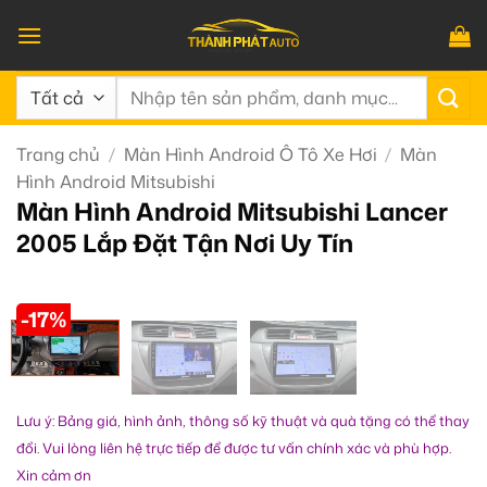
Bỏ
qua
nội
Tìm
dung
kiếm:
Trang chủ
/
Màn Hình Android Ô Tô Xe Hơi
/
Màn
Hình Android Mitsubishi
Màn Hình Android Mitsubishi Lancer
2005 Lắp Đặt Tận Nơi Uy Tín
-17%
Lưu ý: Bảng giá, hình ảnh, thông số kỹ thuật và quà tặng có thể thay
đổi. Vui lòng liên hệ trực tiếp để được tư vấn chính xác và phù hợp.
Xin cảm ơn