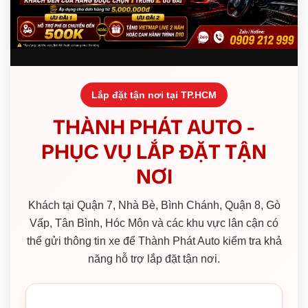
Lắp đặt tận nơi tại TP.HCM
THÀNH PHÁT AUTO -
PHỤC VỤ LẮP ĐẶT TẬN
NƠI
Khách tại Quận 7, Nhà Bè, Bình Chánh, Quận 8, Gò
Vấp, Tân Bình, Hóc Môn và các khu vực lân cận có
thể gửi thông tin xe để Thành Phát Auto kiểm tra khả
năng hỗ trợ lắp đặt tận nơi.