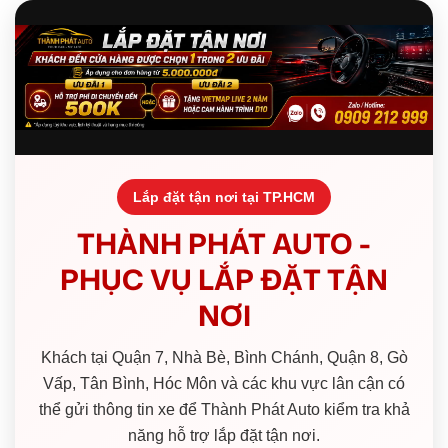
Lắp đặt tận nơi tại TP.HCM
THÀNH PHÁT AUTO -
PHỤC VỤ LẮP ĐẶT TẬN
NƠI
Khách tại Quận 7, Nhà Bè, Bình Chánh, Quận 8, Gò
Vấp, Tân Bình, Hóc Môn và các khu vực lân cận có
thể gửi thông tin xe để Thành Phát Auto kiểm tra khả
năng hỗ trợ lắp đặt tận nơi.