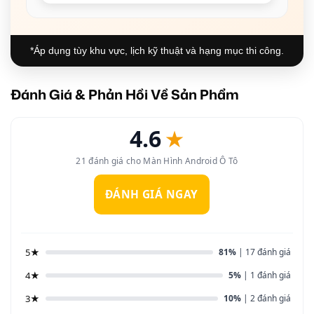
*Áp dụng tùy khu vực, lịch kỹ thuật và hạng mục thi công.
Đánh Giá & Phản Hồi Về Sản Phẩm
4.6
★
21 đánh giá cho Màn Hình Android Ô Tô
ĐÁNH GIÁ NGAY
5★
81%
| 17 đánh giá
4★
5%
| 1 đánh giá
3★
10%
| 2 đánh giá