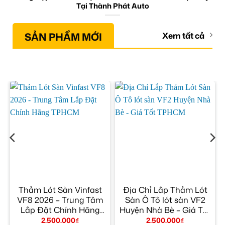
Tại Thành Phát Auto
SẢN PHẨM MỚI
Xem tất cả
Thảm Lót Sàn Vinfast
Địa Chỉ Lắp Thảm Lót
VF8 2026 – Trung Tâm
Sàn Ô Tô lót sàn VF2
Lắp Đặt Chính Hãng
Huyện Nhà Bè – Giá Tốt
TPHCM
TPHCM
2.500.000
₫
2.500.000
₫