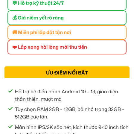
💬 Hỗ trợ kỹ thuật 24/7
💰 Giá niêm yết rõ ràng
🚚 Miễn phí lắp đặt tận nơi
❤️ Lắp xong hài lòng mới thu tiền
ƯU ĐIỂM NỔI BẬT
Hỗ trợ hệ điều hành Android 10 – 13, giao diện
thân thiện, mượt mà.
Tùy chọn RAM 2GB – 12GB, bộ nhớ trong 32GB –
512GB cực lớn.
Màn hình IPS/2K sắc nét, kích thước 9-10 inch tích