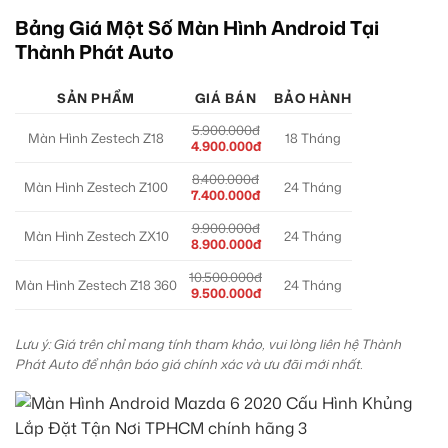
Bảng Giá Một Số Màn Hình Android Tại
Thành Phát Auto
SẢN PHẨM
GIÁ BÁN
BẢO HÀNH
5.900.000đ
Màn Hình Zestech Z18
18 Tháng
4.900.000đ
8.400.000đ
Màn Hình Zestech Z100
24 Tháng
7.400.000đ
9.900.000đ
Màn Hình Zestech ZX10
24 Tháng
8.900.000đ
10.500.000đ
Màn Hình Zestech Z18 360
24 Tháng
9.500.000đ
Lưu ý: Giá trên chỉ mang tính tham khảo, vui lòng liên hệ Thành
Phát Auto để nhận báo giá chính xác và ưu đãi mới nhất.