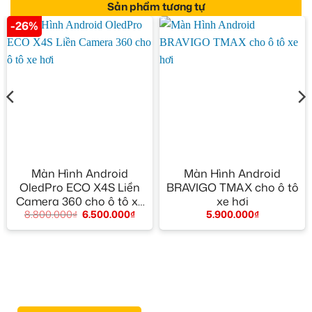
Sản phẩm tương tự
-26%
Màn Hình Android
Màn Hình Android
OledPro ECO X4S Liền
BRAVIGO TMAX cho ô tô
Camera 360 cho ô tô xe
xe hơi
8.800.000
₫
6.500.000
₫
5.900.000
₫
hơi