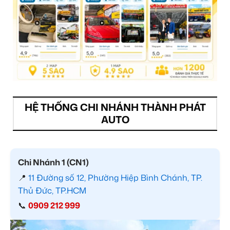
HỆ THỐNG CHI NHÁNH THÀNH PHÁT
AUTO
Chi Nhánh 1 (CN1)
📍
11 Đường số 12, Phường Hiệp Bình Chánh, TP.
Thủ Đức, TP.HCM
📞
0909 212 999