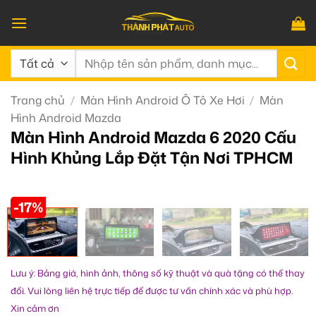
Bỏ
qua
nội
Tìm
dung
kiếm:
Trang chủ
/
Màn Hình Android Ô Tô Xe Hơi
/
Màn
Hình Android Mazda
Màn Hình Android Mazda 6 2020 Cấu
Hình Khủng Lắp Đặt Tận Nơi TPHCM
-17%
Lưu ý: Bảng giá, hình ảnh, thông số kỹ thuật và quà tặng có thể thay
đổi. Vui lòng liên hệ trực tiếp để được tư vấn chính xác và phù hợp.
Xin cảm ơn