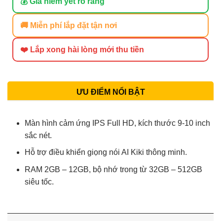
💰 Giá niêm yết rõ ràng
🚚 Miễn phí lắp đặt tận nơi
❤️ Lắp xong hài lòng mới thu tiền
ƯU ĐIỂM NỔI BẬT
Màn hình cảm ứng IPS Full HD, kích thước 9-10 inch
sắc nét.
Hỗ trợ điều khiển giọng nói AI Kiki thông minh.
RAM 2GB – 12GB, bộ nhớ trong từ 32GB – 512GB
siêu tốc.