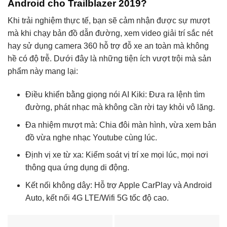
Android cho Trailblazer 2019?
Khi trải nghiệm thực tế, bạn sẽ cảm nhận được sự mượt
mà khi chạy bản đồ dẫn đường, xem video giải trí sắc nét
hay sử dụng camera 360 hỗ trợ đỗ xe an toàn mà không
hề có độ trễ. Dưới đây là những tiện ích vượt trội mà sản
phẩm này mang lại:
Điều khiển bằng giọng nói AI Kiki: Đưa ra lệnh tìm
đường, phát nhạc mà không cần rời tay khỏi vô lăng.
Đa nhiệm mượt mà: Chia đôi màn hình, vừa xem bản
đồ vừa nghe nhạc Youtube cùng lúc.
Định vị xe từ xa: Kiểm soát vị trí xe mọi lúc, mọi nơi
thông qua ứng dụng di động.
Kết nối không dây: Hỗ trợ Apple CarPlay và Android
Auto, kết nối 4G LTE/Wifi 5G tốc độ cao.