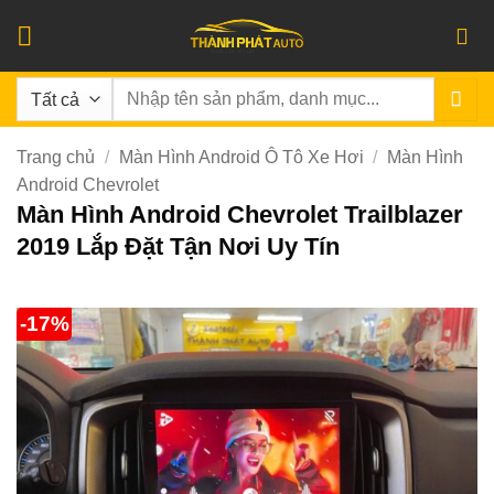
Bỏ
qua
nội
Tìm
dung
kiếm:
Trang chủ
/
Màn Hình Android Ô Tô Xe Hơi
/
Màn Hình
Android Chevrolet
Màn Hình Android Chevrolet Trailblazer
2019 Lắp Đặt Tận Nơi Uy Tín
-17%