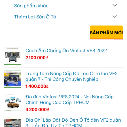
Sản phẩm khác
Thảm Lót Sàn Ô Tô
SẢN PHẨM MỚI
Cách Âm Chống Ồn Vinfast VF8 2022
2.100.000
₫
Trung Tâm Nâng Cấp Độ Loa Ô Tô loa VF2
quận 7 - Thi Công Chuyên Nghiệp
1.400.000
₫
Độ đèn Vinfast VF8 2024 - Nơi Nâng Cấp
Chính Hãng Cao Cấp TPHCM
4.200.000
₫
Địa Chỉ Lắp Đặt Độ Đèn Ô Tô đèn VF2 quận
9 - Lắp Đặt Uy Tín TPHCM