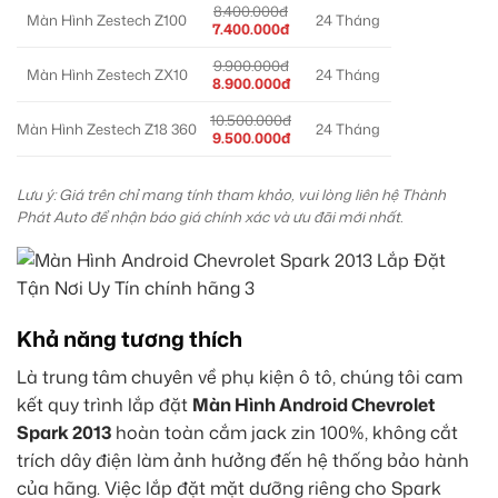
8.400.000đ
Màn Hình Zestech Z100
24 Tháng
7.400.000đ
9.900.000đ
Màn Hình Zestech ZX10
24 Tháng
8.900.000đ
10.500.000đ
Màn Hình Zestech Z18 360
24 Tháng
9.500.000đ
Lưu ý: Giá trên chỉ mang tính tham khảo, vui lòng liên hệ Thành
Phát Auto để nhận báo giá chính xác và ưu đãi mới nhất.
Khả năng tương thích
Là trung tâm chuyên về phụ kiện ô tô, chúng tôi cam
kết quy trình lắp đặt
Màn Hình Android Chevrolet
Spark 2013
hoàn toàn cắm jack zin 100%, không cắt
trích dây điện làm ảnh hưởng đến hệ thống bảo hành
của hãng. Việc lắp đặt mặt dưỡng riêng cho Spark