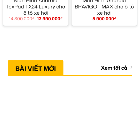
Màn Hình Android
Màn Hình Android
TexPad TX24 Luxury cho
BRAVIGO TMAX cho ô tô
ô tô xe hơi
xe hơi
14.800.000
₫
13.990.000
₫
5.900.000
₫
BÀI VIẾT MỚI
Xem tất cả