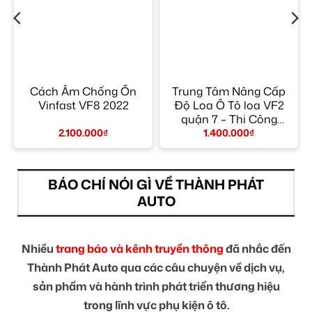
Cách Âm Chống Ồn
Trung Tâm Nâng Cấp
2
Vinfast VF8 2022
Độ Loa Ô Tô loa VF2
quận 7 – Thi Công
Chuyên Nghiệp
2.100.000
₫
1.400.000
₫
BÁO CHÍ NÓI GÌ VỀ THÀNH PHÁT
AUTO
Nhiều
trang báo và kênh truyền thông
đã nhắc đến
Thành Phát Auto qua các câu chuyện về dịch vụ,
sản phẩm và hành trình phát triển thương hiệu
trong lĩnh vực phụ kiện ô tô.