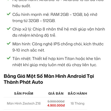
hiệu suất.
Cấu hình mạnh mẽ: RAM 2GB – 12GB, bộ nhớ
trong từ 32GB – 512GB.
Chip xử lý: Chip 8 nhân thế hệ mới giúp vận hành
đa nhiệm không độ trễ.
Màn hình: Công nghệ IPS chống chói, kích thước
9-10 inch sắc nét.
Tản nhiệt: Thiết kế hợp kim Titan hoặc khe tản
nhiệt khí giúp máy luôn mát dù chạy liên tục.
Bảng Giá Một Số Màn Hình Android Tại
Thành Phát Auto
SẢN PHẨM
GIÁ BÁN
BẢO HÀNH
5.900.000đ
Màn Hình Zestech Z18
18 Tháng
4.900.000đ