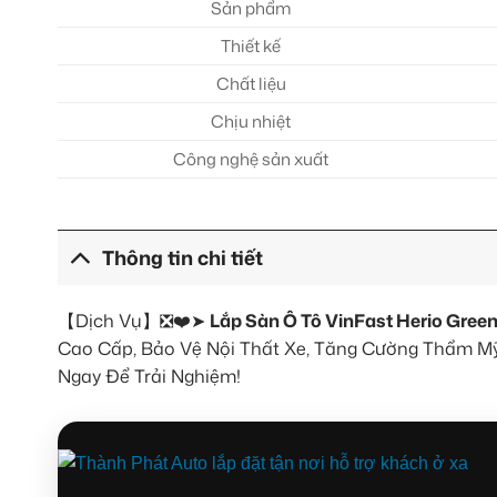
Sản phẩm
Thiết kế
Chất liệu
Chịu nhiệt
Công nghệ sản xuất
Thông tin chi tiết
【Dịch Vụ】❎❤️➤
Lắp Sàn Ô Tô VinFast Herio Gree
Cao Cấp, Bảo Vệ Nội Thất Xe, Tăng Cường Thẩm Mỹ 
Ngay Để Trải Nghiệm!