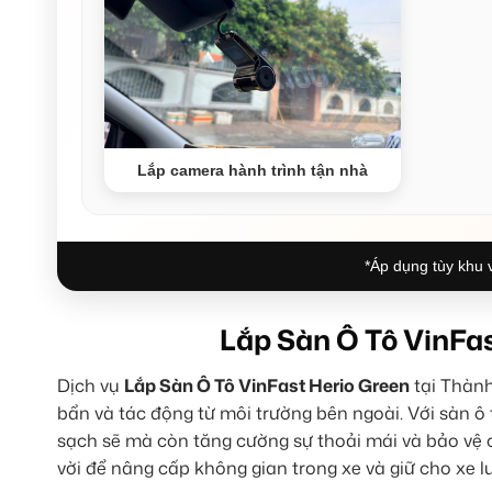
Lắp camera hành trình tận nhà
*Áp dụng tùy khu v
Lắp Sàn Ô Tô VinFa
Dịch vụ
Lắp Sàn Ô Tô VinFast Herio Green
tại Thành
bẩn và tác động từ môi trường bên ngoài. Với sàn ô 
sạch sẽ mà còn tăng cường sự thoải mái và bảo vệ 
vời để nâng cấp không gian trong xe và giữ cho xe 