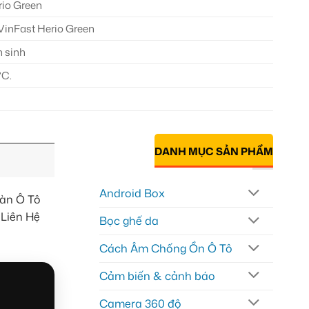
rio Green
 VinFast Herio Green
 sinh
°C.
DANH MỤC SẢN PHẨM
Android Box
àn Ô Tô
 Liên Hệ
Bọc ghế da
Cách Âm Chống Ồn Ô Tô
Cảm biến & cảnh báo
Camera 360 độ