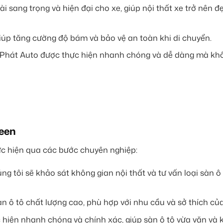
ài sang trọng và hiện đại cho xe, giúp nội thất xe trở nên 
 giúp tăng cường độ bám và bảo vệ an toàn khi di chuyển.
nh Phát Auto được thực hiện nhanh chóng và dễ dàng mà kh
reen
ực hiện qua các bước chuyên nghiệp:
úng tôi sẽ khảo sát không gian nội thất và tư vấn loại sàn ô
àn ô tô chất lượng cao, phù hợp với nhu cầu và sở thích củ
ực hiện nhanh chóng và chính xác, giúp sàn ô tô vừa vặn và