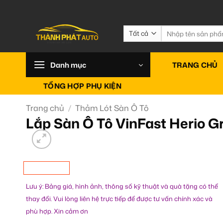
Bỏ
qua
nội
Tìm
kiếm:
dung
Danh mục
TRANG CHỦ
TỔNG HỢP PHỤ KIỆN
Trang chủ
/
Thảm Lót Sàn Ô Tô
Lắp Sàn Ô Tô VinFast Herio G
Lưu ý: Bảng giá, hình ảnh, thông số kỹ thuật và quà tặng có thể
thay đổi. Vui lòng liên hệ trực tiếp để được tư vấn chính xác và
phù hợp. Xin cảm ơn