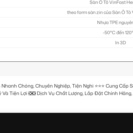
Sàn Ô Tô VinFast He
theo form sàn zin của Sàn Ô Tô
Nhựa TPE nguyên
-50°C đến 120
In 3D
n
Nhanh Chóng, Chuyên Nghiệp, Tiện Nghi ⭐⭐⭐ Cung Cấp S
Và Tiện Lợi ❎❎ Dịch Vụ Chất Lượng, Lắp Đặt Chính Hãng,