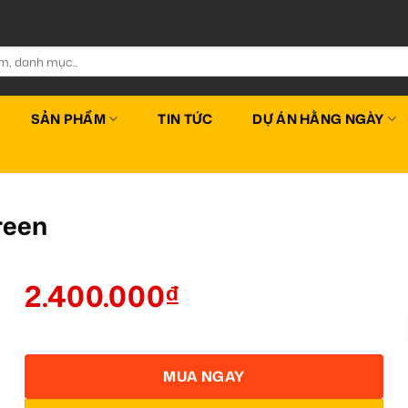
SẢN PHẨM
TIN TỨC
DỰ ÁN HẰNG NGÀY
reen
2.400.000
₫
MUA NGAY