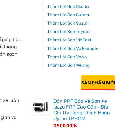
Thảm Lót Sàn Skoda
Thảm Lót Sàn Subaru
Thảm Lót Sàn Suzuki
Thảm Lót Sàn Toyota
ỉ giúp bảo
Thảm Lót Sàn VinFast
ất lượng
Thảm Lót Sàn Volkswagen
uôn sạch
Thảm Lót Sàn Volvo
Thảm Lót Sàn Wuling
SẢN PHẨM MỚI
t xe luôn
Dán PPF Bảo Vệ Sơn Xe
Isuzu FRR Cao Cấp - Địa
Chỉ Thi Công Chính Hãng
 gian và
Uy Tín TPHCM
3.500.000
₫