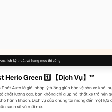
ực, lịch kỹ thuật và hạng mục thi công.
st Herio Green 1️⃣ 【Dịch Vụ】™
 Phát Auto là giải pháp lý tưởng giúp bảo vệ sàn xe khỏi bụ
tô chất lượng cao, bạn không chỉ giúp nội thất xe trở nên g
cho hành khách. Dịch vụ của chúng tôi mang đến một lựa 
luôn sạch sẽ và mới mẻ.