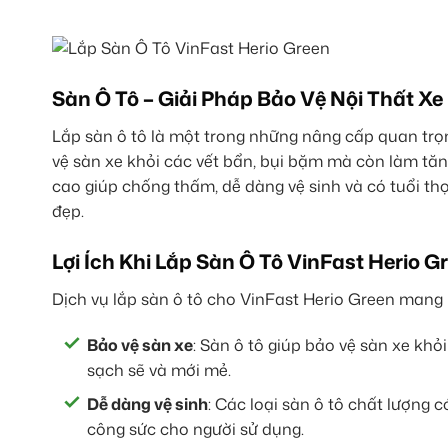
Sàn Ô Tô – Giải Pháp Bảo Vệ Nội Thất Xe
Lắp sàn ô tô là một trong những nâng cấp quan trọn
vệ sàn xe khỏi các vết bẩn, bụi bặm mà còn làm tăng
cao giúp chống thấm, dễ dàng vệ sinh và có tuổi thọ
đẹp.
Lợi Ích Khi Lắp Sàn Ô Tô VinFast Herio G
Dịch vụ lắp sàn ô tô cho VinFast Herio Green mang lạ
Bảo vệ sàn xe
: Sàn ô tô giúp bảo vệ sàn xe khỏi
sạch sẽ và mới mẻ.
Dễ dàng vệ sinh
: Các loại sàn ô tô chất lượng 
công sức cho người sử dụng.