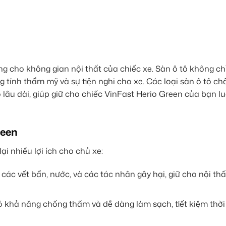
g cho không gian nội thất của chiếc xe. Sàn ô tô không ch
 tính thẩm mỹ và sự tiện nghi cho xe. Các loại sàn ô tô ch
 lâu dài, giúp giữ cho chiếc VinFast Herio Green của bạn l
reen
i nhiều lợi ích cho chủ xe:
 các vết bẩn, nước, và các tác nhân gây hại, giữ cho nội thấ
có khả năng chống thấm và dễ dàng làm sạch, tiết kiệm thời