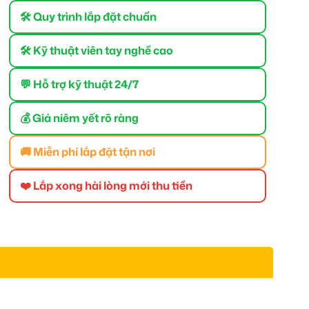
🛠 Quy trình lắp đặt chuẩn
🛠 Kỹ thuật viên tay nghề cao
💬 Hỗ trợ kỹ thuật 24/7
💰 Giá niêm yết rõ ràng
🚚 Miễn phí lắp đặt tận nơi
❤️ Lắp xong hài lòng mới thu tiền