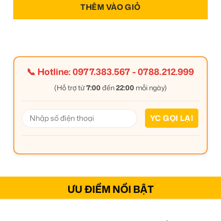
THÊM VÀO GIỎ
📞 Hotline:
0977.383.567
-
0788.212.999
(Hỗ trợ từ
7:00
đến
22:00
mỗi ngày)
ƯU ĐIỂM NỔI BẬT