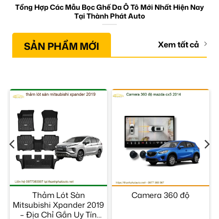
Tổng Hợp Các Mẫu Bọc Ghế Da Ô Tô Mới Nhất Hiện Nay
Tại Thành Phát Auto
SẢN PHẨM MỚI
Xem tất cả
–
Thảm Lót Sàn
Camera 360 độ
Mitsubishi Xpander 2019
– Địa Chỉ Gắn Uy Tín