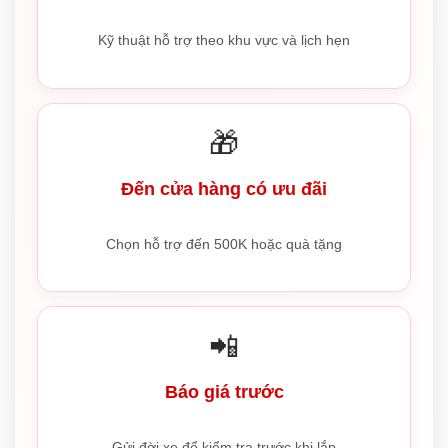
Kỹ thuật hỗ trợ theo khu vực và lịch hẹn
🎁
Đến cửa hàng có ưu đãi
Chọn hỗ trợ đến 500K hoặc quà tặng
📲
Báo giá trước
Gửi đời xe để kiểm tra trước khi lắp