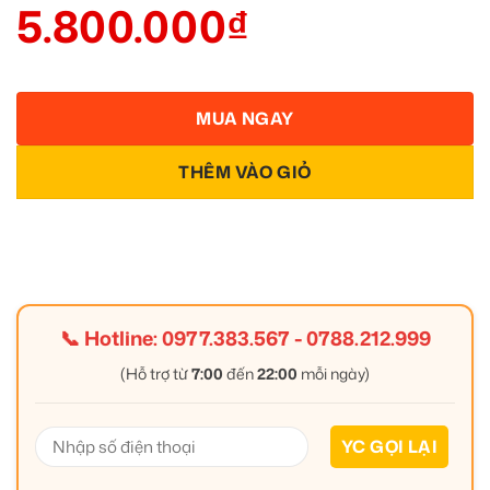
5.800.000
₫
MUA NGAY
THÊM VÀO GIỎ
📞 Hotline:
0977.383.567
-
0788.212.999
(Hỗ trợ từ
7:00
đến
22:00
mỗi ngày)