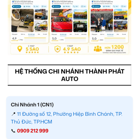
HỆ THỐNG CHI NHÁNH THÀNH PHÁT
AUTO
Chi Nhánh 1 (CN1)
📍
11 Đường số 12, Phường Hiệp Bình Chánh, TP.
Thủ Đức, TP.HCM
📞
0909 212 999