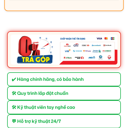
✔️ Hàng chính hãng, có bảo hành
🛠 Quy trình lắp đặt chuẩn
🛠 Kỹ thuật viên tay nghề cao
💬 Hỗ trợ kỹ thuật 24/7