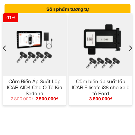
Sản phẩm tương tự
-11%
Cảm Biến Áp Suất Lốp
Cảm biến áp suất lốp
ICAR AID4 Cho Ô Tô Kia
ICAR Ellisafe i38 cho xe ô
Sedona
tô Ford
2.800.000
₫
2.500.000
₫
3.800.000
₫