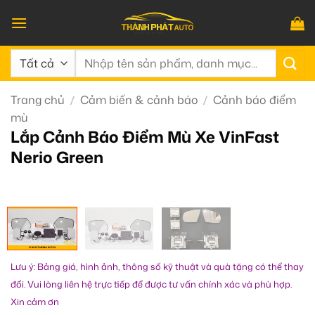
Bỏ
qua
nội
Tìm
dung
kiếm:
Trang chủ
/
Cảm biến & cảnh báo
/
Cảnh báo điểm
mù
Lắp Cảnh Báo Điểm Mù Xe VinFast
Nerio Green
Lưu ý: Bảng giá, hình ảnh, thông số kỹ thuật và quà tặng có thể thay
đổi. Vui lòng liên hệ trực tiếp để được tư vấn chính xác và phù hợp.
Xin cảm ơn