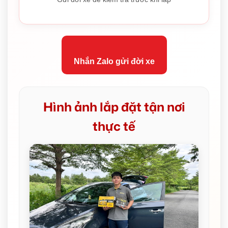
Nhắn Zalo gửi đời xe
Hình ảnh lắp đặt tận nơi
thực tế