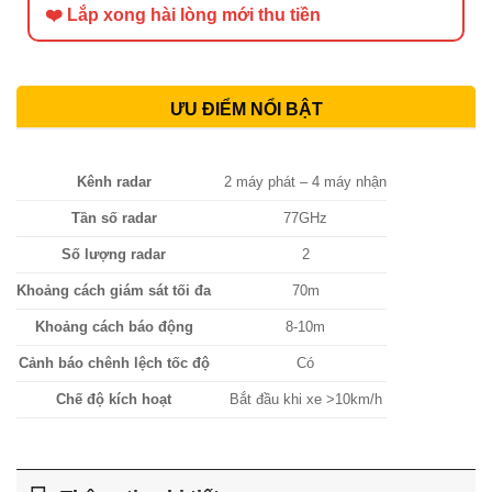
❤️ Lắp xong hài lòng mới thu tiền
ƯU ĐIỂM NỔI BẬT
Kênh radar
2 máy phát – 4 máy nhận
Tần số radar
77GHz
Số lượng radar
2
Khoảng cách giám sát tối đa
70m
Khoảng cách báo động
8-10m
Cảnh báo chênh lệch tốc độ
Có
Chế độ kích hoạt
Bắt đầu khi xe >10km/h