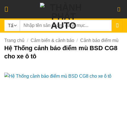
Bỏ
qua
nội
Tìm
dung
kiếm:
Trang chủ
/
Cảm biến & cảnh báo
/
Cảnh báo điểm mù
Hệ Thống cảnh báo điểm mù BSD CG8
cho xe ô tô