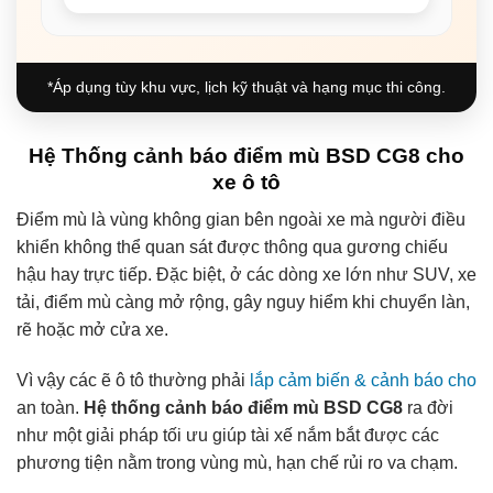
*Áp dụng tùy khu vực, lịch kỹ thuật và hạng mục thi công.
Hệ Thống cảnh báo điểm mù BSD CG8 cho
xe ô tô
Điểm mù là vùng không gian bên ngoài xe mà người điều
khiển không thể quan sát được thông qua gương chiếu
hậu hay trực tiếp. Đặc biệt, ở các dòng xe lớn như SUV, xe
tải, điểm mù càng mở rộng, gây nguy hiểm khi chuyển làn,
rẽ hoặc mở cửa xe.
Vì vậy các ẽ ô tô thường phải
lắp cảm biến & cảnh báo cho
an toàn.
Hệ thống cảnh báo điểm mù BSD CG8
ra đời
như một giải pháp tối ưu giúp tài xế nắm bắt được các
phương tiện nằm trong vùng mù, hạn chế rủi ro va chạm.