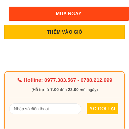
MUA NGAY
THÊM VÀO GIỎ
📞 Hotline:
0977.383.567
-
0788.212.999
(Hỗ trợ từ
7:00
đến
22:00
mỗi ngày)