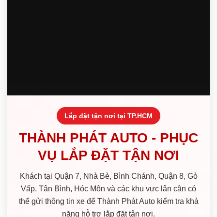
Lắp đặt tận nơi tại TP.HCM
THÀNH PHÁT AUTO - PHỤC
VỤ LẮP ĐẶT TẬN NƠI
Khách tại Quận 7, Nhà Bè, Bình Chánh, Quận 8, Gò
Vấp, Tân Bình, Hóc Môn và các khu vực lân cận có
thể gửi thông tin xe để Thành Phát Auto kiểm tra khả
năng hỗ trợ lắp đặt tận nơi.