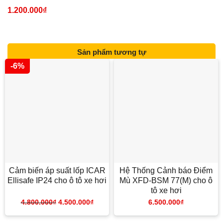
1.200.000
₫
Sản phẩm tương tự
-6%
Cảm biến áp suất lốp ICAR
Hệ Thống Cảnh báo Điểm
Ellisafe IP24 cho ô tô xe hơi
Mù XFD-BSM 77(M) cho ô
tô xe hơi
4.800.000
₫
4.500.000
₫
6.500.000
₫