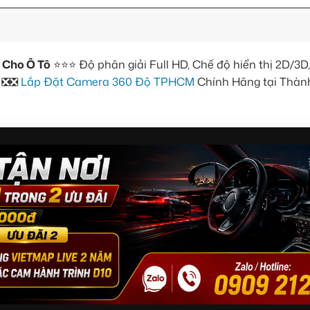
Cho Ô Tô
⭐⭐⭐ Độ phân giải Full HD, Chế độ hiển thị 2D/3D,
n ❎❎
Lắp Đặt Camera 360 Độ TPHCM
Chính Hãng tại Thàn