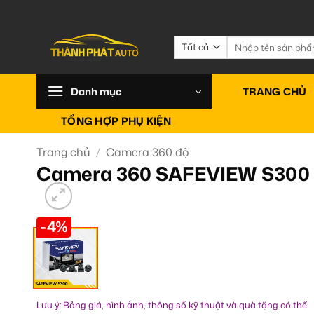
Bỏ
qua
nội
Tìm
kiếm:
dung
Danh mục
TRANG CHỦ
TỔNG HỢP PHỤ KIỆN
Trang chủ
/
Camera 360 độ
Camera 360 SAFEVIEW S300 
-4%
Lưu ý: Bảng giá, hình ảnh, thông số kỹ thuật và quà tặng có thể