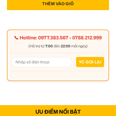
THÊM VÀO GIỎ
📞 Hotline:
0977.383.567
-
0788.212.999
(Hỗ trợ từ
7:00
đến
22:00
mỗi ngày)
ƯU ĐIỂM NỔI BẬT