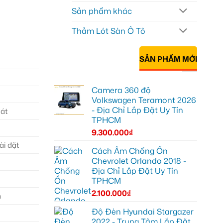
Sản phẩm khác
Thảm Lót Sàn Ô Tô
SẢN PHẨM MỚI
Camera 360 độ
Volkswagen Teramont 2026
- Địa Chỉ Lắp Đặt Uy Tín
sát
TPHCM
9.300.000
₫
ài đặt
Cách Âm Chống Ồn
Chevrolet Orlando 2018 -
Địa Chỉ Lắp Đặt Uy Tín
TPHCM
2.100.000
₫
n
Độ Đèn Hyundai Stargazer
2022 - Trung Tâm Lắp Đặt