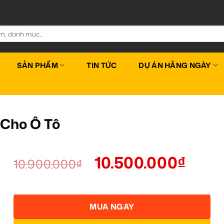
SẢN PHẨM
TIN TỨC
DỰ ÁN HẰNG NGÀY
Cho Ô Tô
10.500.000
₫
10.900.000
₫
MUA NGAY