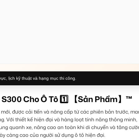
ực, lịch kỹ thuật và hạng mục thi công.
S300 Cho Ô Tô 1️⃣ 【Sản Phẩm】™
ời mới, được cải tiến và nâng cấp từ các phiên bản trước, m
ng. Với thiết kế hiện đại và hàng loạt tính năng thông minh,
ung quanh xe, nâng cao an toàn khi di chuyển và tăng cườn
ày càng cao của người sử dụng ô tô hiện đại.