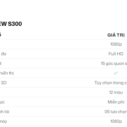
EW S300
Ố
GIÁ TRỊ
1080p
i đa
Full HD
t
15 góc quan 
hiển thị
✅
e 3D
Tùy chọn trong c
12 màu
hực
Miễn phí
h lái
05 lựa chọ
 máy
1080p