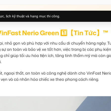
ực, lịch kỹ thuật và hạng mục thi công.
VinFast Nerio Green 1️⃣【Tin Tức】™
đại, nhỏ gọn và phù hợp với nhu cầu di chuyển hàng ngày. T
 sự an toàn và bảo vệ xe tốt hơn, việc trang bị các phụ kiện
g chỉ giúp tối ưu hóa tiện ích, tăng tính thẩm mỹ mà còn gi
.
ất, ngoại thất, an toàn và công nghệ dành cho VinFast Neri
 vẹn và cá nhân hóa chiếc xe theo phong cách riêng.