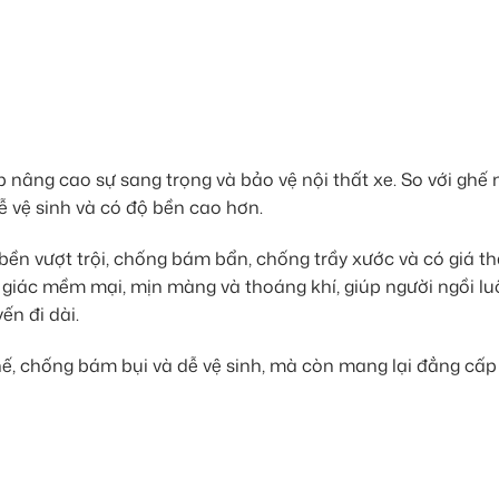
 nâng cao sự sang trọng và bảo vệ nội thất xe. So với ghế 
ễ vệ sinh và có độ bền cao hơn.
bền vượt trội, chống bám bẩn, chống trầy xước và có giá t
 giác mềm mại, mịn màng và thoáng khí, giúp người ngồi l
ến đi dài.
hế, chống bám bụi và dễ vệ sinh, mà còn mang lại đẳng cấp