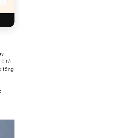
uy
 ô tô
a tăng
o