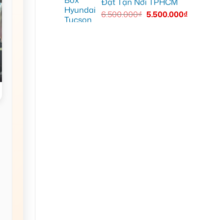
Đặt Tận Nơi TPHCM
6.500.000
₫
5.500.000
₫