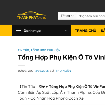
Bỏ
qua
nội
Tìm
kiếm:
dung
Danh mục
TRANG CHỦ
S
TIN TỨC
,
TỔNG HỢP PHỤ KIỆN
Tổng Hợp Phụ Kiện Ô Tô Vin
ĐĂNG VÀO
13/03/2025
BỞI
THU NGÂN
【Tin Tức】❎❤️➤
Tổng Hợp Phụ Kiện Ô Tô VinFas
Cảm Biến Áp Suất Lốp, Âm Thanh Alpine, Cốp Đ
Toàn – Cá Nhân Hóa Phong Cách Xe