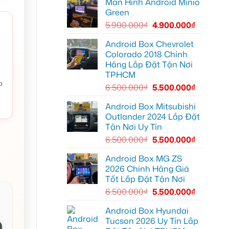
Màn Hình Android Minio
Android
để
đường
box
xem
Green
xe
Youtube
Geely
5.900.000
₫
4.900.000
₫
EX2
tại
Quận
Android Box Chevrolet
Gò
Colorado 2018 Chính
Vấp
để
Hãng Lắp Đặt Tận Nơi
xem
TPHCM
YouTube
và
p
6.500.000
₫
5.500.000
₫
dẫn
đường
Android Box Mitsubishi
Outlander 2024 Lắp Đặt
Tận Nơi Uy Tín
6.500.000
₫
5.500.000
₫
Android Box MG ZS
2026 Chính Hãng Giá
Tốt Lắp Đặt Tận Nơi
6.500.000
₫
5.500.000
₫
Android Box Hyundai
Tucson 2026 Uy Tín Lắp