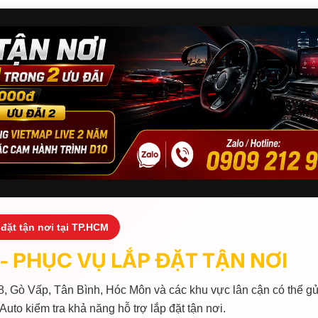
đặt tận nơi tại TP.HCM
- PHỤC VỤ LẮP ĐẶT TẬN NƠI
, Gò Vấp, Tân Bình, Hóc Môn và các khu vực lân cận có thể gử
Auto kiểm tra khả năng hỗ trợ lắp đặt tận nơi.