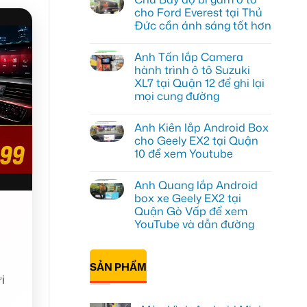
luận
cho Ford Everest tại Thủ
ở
Đức cần ánh sáng tốt hơn
Anh
Đạt
Không
lắp
có
Android
Anh Tấn lắp Camera
bình
box
luận
hành trình ô tô Suzuki
Geely
ở
EX2
XL7 tại Quận 12 để ghi lại
Chú
tại
Bảy
mọi cung đường
Quận
độ
1,
bi
Không
nâng
gầm
có
cấp
Anh Kiên lắp Android Box
ô
bình
giải
tô
luận
cho Geely EX2 tại Quận
trí
ở
cho
10 để xem Youtube
Anh
Ford
Tấn
Everest
Không
lắp
tại
có
Camera
Thủ
Anh Quang lắp Android
bình
hành
Đức
luận
box xe Geely EX2 tại
trình
cần
ở
ô
ánh
Quận Gò Vấp để xem
Anh
tô
sáng
Kiên
YouTube và dẫn đường
Suzuki
tốt
lắp
XL7
hơn
Android
Không
tại
Box
có
Quận
cho
bình
12
SẢN PHẨM
Geely
luận
để
ở
EX2
ghi
i
Anh
tại
lại
Quang
Quận
mọi
lắp
10
cung