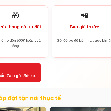
🎁
📲
cửa hàng có ưu đãi
Báo giá trước
hỗ trợ đến 500K hoặc quà
Gửi đời xe để kiểm tra trước khi lắ
tặng
ắn Zalo gửi đời xe
ắp đặt tận nơi thực tế