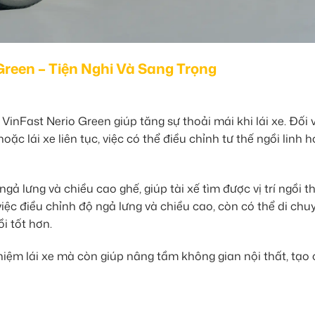
Green – Tiện Nghi Và Sang Trọng
VinFast Nerio Green giúp tăng sự thoải mái khi lái xe. Đối 
 lái xe liên tục, việc có thể điều chỉnh tư thế ngồi linh h
ả lưng và chiều cao ghế, giúp tài xế tìm được vị trí ngồi t
việc điều chỉnh độ ngả lưng và chiều cao, còn có thể di chu
i tốt hơn.
ghiệm lái xe mà còn giúp nâng tầm không gian nội thất, tạo