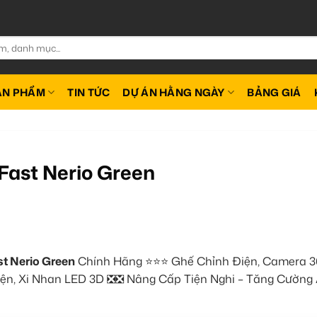
ẢN PHẨM
TIN TỨC
DỰ ÁN HẰNG NGÀY
BẢNG GIÁ
Fast Nerio Green
t Nerio Green
Chính Hãng ⭐⭐⭐ Ghế Chỉnh Điện, Camera 3
iện, Xi Nhan LED 3D ❎❎ Nâng Cấp Tiện Nghi – Tăng Cường