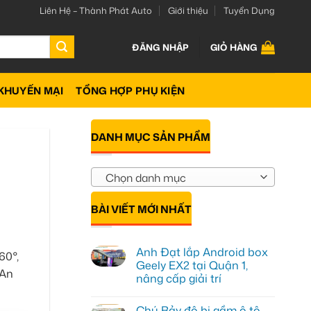
Liên Hệ – Thành Phát Auto
Giới thiệu
Tuyển Dụng
ĐĂNG NHẬP
GIỎ HÀNG
KHUYẾN MẠI
TỔNG HỢP PHỤ KIỆN
DANH MỤC SẢN PHẨM
Chọn danh mục
BÀI VIẾT MỚI NHẤT
Anh Đạt lắp Android box
60°,
Geely EX2 tại Quận 1,
 An
nâng cấp giải trí
Không
có
Chú Bảy độ bi gầm ô tô
bình