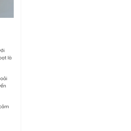
với
oạt là
hoải
yển
 cảm