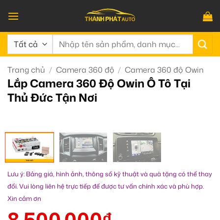
Bỏ
qua
nội
Tìm
dung
kiếm:
Trang chủ
/
Camera 360 độ
/
Camera 360 độ Owin
Lắp Camera 360 Độ Owin Ô Tô Tại
Thủ Đức Tận Nơi
Lưu ý: Bảng giá, hình ảnh, thông số kỹ thuật và quà tặng có thể thay
đổi. Vui lòng liên hệ trực tiếp để được tư vấn chính xác và phù hợp.
Xin cảm ơn
8.500.000
₫