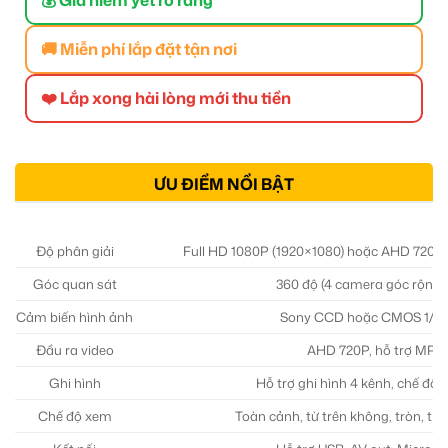
🚚 Miễn phí lắp đặt tận nơi
❤️ Lắp xong hài lòng mới thu tiền
ƯU ĐIỂM NỔI BẬT
Độ phân giải
Full HD 1080P (1920×1080) hoặc AHD 720P
Góc quan sát
360 độ (4 camera góc rộng 
Cảm biến hình ảnh
Sony CCD hoặc CMOS 1/3 
Đầu ra video
AHD 720P, hỗ trợ MP4
Ghi hình
Hỗ trợ ghi hình 4 kênh, chế độ 
Chế độ xem
Toàn cảnh, từ trên không, tròn, th