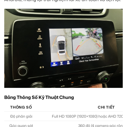
Bảng Thông Số Kỹ Thuật Chung
THÔNG SỐ
CHI TIẾT
Độ phân giải
Full HD 1080P (1920×1080) hoặc AHD 720P
Góc quan sát
360 độ (4 camera góc rộng 