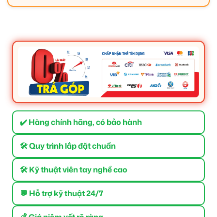
✔️ Hàng chính hãng, có bảo hành
🛠 Quy trình lắp đặt chuẩn
🛠 Kỹ thuật viên tay nghề cao
💬 Hỗ trợ kỹ thuật 24/7
💰 Giá niêm yết rõ ràng