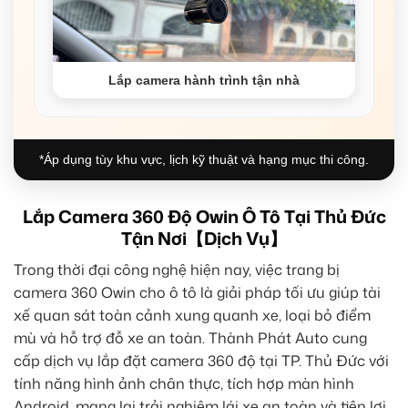
Lắp camera hành trình tận nhà
*Áp dụng tùy khu vực, lịch kỹ thuật và hạng mục thi công.
Lắp Camera 360 Độ Owin Ô Tô Tại Thủ Đức
Tận Nơi【Dịch Vụ】
Trong thời đại công nghệ hiện nay, việc trang bị
camera 360 Owin cho ô tô là giải pháp tối ưu giúp tài
xế quan sát toàn cảnh xung quanh xe, loại bỏ điểm
mù và hỗ trợ đỗ xe an toàn. Thành Phát Auto cung
cấp dịch vụ lắp đặt camera 360 độ tại TP. Thủ Đức với
tính năng hình ảnh chân thực, tích hợp màn hình
Android, mang lại trải nghiệm lái xe an toàn và tiện lợi.