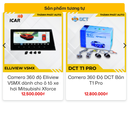
Sản phẩm tương tự
Camera 360 độ Elliview
Camera 360 Độ DCT Bản
V5MX dành cho ô tô xe
T1 Pro
hơi Mitsubishi Xforce
12.800.000
₫
12.500.000
₫