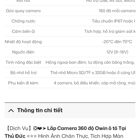
Kết nối
Hỗ trợ USB, AV out, Micro 
Góc quay camera
180 độ mỗi camera
Chống nước
Tiêu chuẩn IP67 hoặc IP
Cảm biến G
Tích hợp, hỗ trợ giám sát khi
Nhiệt độ hoạt động
-20°C đến 70°C
Nguồn điện
12V (9~16V)
Tính năng đặc biệt
Hồng ngoại ban đêm, tự động cân bằng trắng, hiể
Bộ nhớ hỗ trợ
Thẻ nhớ Micro SD/TF ≤ 32GB hoặc ổ cứng US
Phụ kiện đi kèm
4 camera, bộ điều khiển, cáp mở rộng, mũi kh
Thông tin chi tiết
【Dịch Vụ】❎❤️➤
Lắp Camera 360 độ Owin ô tô Tại
Thủ Đức
⭐⭐⭐ Hình Ảnh Chân Thực, Tích Hợp Màn