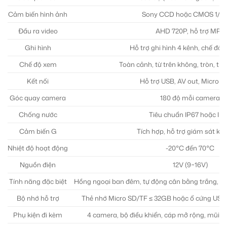
Cảm biến hình ảnh
Sony CCD hoặc CMOS 1/3 
Đầu ra video
AHD 720P, hỗ trợ MP4
Ghi hình
Hỗ trợ ghi hình 4 kênh, chế độ 
Chế độ xem
Toàn cảnh, từ trên không, tròn, th
Kết nối
Hỗ trợ USB, AV out, Micro 
Góc quay camera
180 độ mỗi camera
Chống nước
Tiêu chuẩn IP67 hoặc IP
Cảm biến G
Tích hợp, hỗ trợ giám sát khi
Nhiệt độ hoạt động
-20°C đến 70°C
Nguồn điện
12V (9~16V)
Tính năng đặc biệt
Hồng ngoại ban đêm, tự động cân bằng trắng, hiể
Bộ nhớ hỗ trợ
Thẻ nhớ Micro SD/TF ≤ 32GB hoặc ổ cứng US
Phụ kiện đi kèm
4 camera, bộ điều khiển, cáp mở rộng, mũi kh