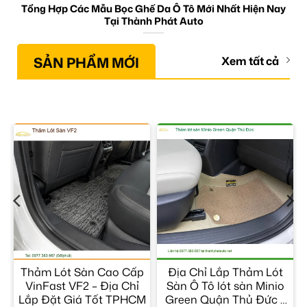
Tổng Hợp Các Mẫu Bọc Ghế Da Ô Tô Mới Nhất Hiện Nay
Tại Thành Phát Auto
SẢN PHẨM MỚI
Xem tất cả
p
Thảm Lót Sàn Cao Cấp
Địa Chỉ Lắp Thảm Lót
VinFast VF2 – Địa Chỉ
Sàn Ô Tô lót sàn Minio
Lắp Đặt Giá Tốt TPHCM
Green Quận Thủ Đức –