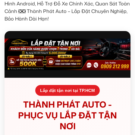
Hình Android, Hỗ Trợ Đỗ Xe Chính Xác, Quan Sát Toàn
Cảnh ❎❎ Thành Phát Auto – Lắp Đặt Chuyên Nghiệp,
Bảo Hành Dài Hạn!
Lắp đặt tận nơi tại TP.HCM
THÀNH PHÁT AUTO -
PHỤC VỤ LẮP ĐẶT TẬN
NƠI