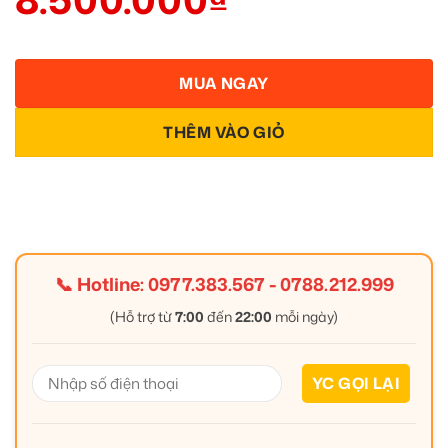
MUA NGAY
THÊM VÀO GIỎ
📞 Hotline:
0977.383.567
-
0788.212.999
(Hỗ trợ từ
7:00
đến
22:00
mỗi ngày)