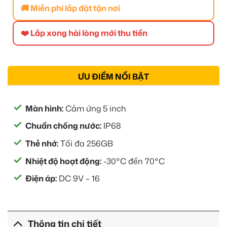
🚚 Miễn phí lắp đặt tận nơi
❤️ Lắp xong hài lòng mới thu tiền
ƯU ĐIỂM NỔI BẬT
Màn hình:
Cảm ứng 5 inch
Chuẩn chống nước:
IP68
Thẻ nhớ:
Tối đa 256GB
Nhiệt độ hoạt động:
-30°C đến 70°C
Điện áp:
DC 9V – 16
Thông tin chi tiết