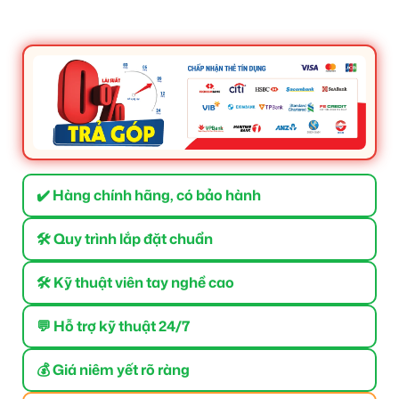
✔️ Hàng chính hãng, có bảo hành
🛠 Quy trình lắp đặt chuẩn
🛠 Kỹ thuật viên tay nghề cao
💬 Hỗ trợ kỹ thuật 24/7
💰 Giá niêm yết rõ ràng