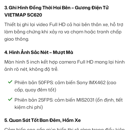
3. Ghi Hình Đồng Thời Hai Bên – Gương Điện Tử
VIETMAP SC620
Thiết bị ghi lại video Full HD cả hai bên thân xe, hỗ trợ
làm bằng chứng khi xảy ra va chạm hoặc tranh chấp
giao thông.
4. Hình Ảnh Sắc Nét – Mượt Mà
Màn hình 5 inch kết hợp camera Full HD mang lại hình
ảnh rõ nét, không độ trễ.
Phiên bản 50FPS: cảm biến Sony IMX462 (cao
cấp, quay đêm tốt)
Phiên bản 25FPS: cảm biến MIS2031 (ổn định, tiết
kiệm chi phí)
5. Quan Sát Tốt Ban Đêm, Hầm Xe
Cảm biến cao cấp giúp hiển thị rõ ràng trong điều kiện