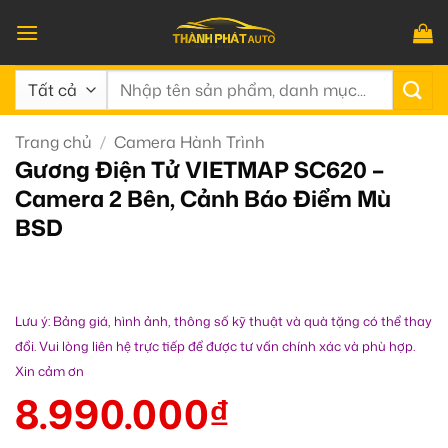
Bỏ
qua
nội
Tìm
dung
kiếm:
Trang chủ
/
Camera Hành Trình
Gương Điện Tử VIETMAP SC620 –
Camera 2 Bên, Cảnh Báo Điểm Mù
BSD
Lưu ý: Bảng giá, hình ảnh, thông số kỹ thuật và quà tặng có thể thay
đổi. Vui lòng liên hệ trực tiếp để được tư vấn chính xác và phù hợp.
Xin cảm ơn
8.990.000
₫