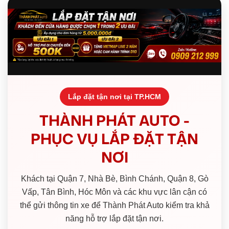
Lắp đặt tận nơi tại TP.HCM
THÀNH PHÁT AUTO -
PHỤC VỤ LẮP ĐẶT TẬN
NƠI
Khách tại Quận 7, Nhà Bè, Bình Chánh, Quận 8, Gò
Vấp, Tân Bình, Hóc Môn và các khu vực lân cận có
thể gửi thông tin xe để Thành Phát Auto kiểm tra khả
năng hỗ trợ lắp đặt tận nơi.