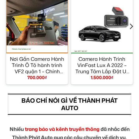
Nơi Gắn Camera Hành
Camera Hành Trình
Trình Ô Tô hành trình
VinFast Lux A 2022 –
g
VF2 quận 1 – Chính
Trung Tâm Lắp Đặt Uy
Hãng
Tín TPHCM
700.000
₫
1.500.000
₫
BÁO CHÍ NÓI GÌ VỀ THÀNH PHÁT
AUTO
Nhiều
trang báo và kênh truyền thông
đã nhắc đến
Thành Phát Auto qua các câu chuyện về dịch vụ,