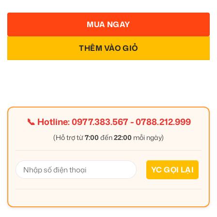
MUA NGAY
THÊM VÀO GIỎ
📞 Hotline:
0977.383.567
-
0788.212.999
(Hỗ trợ từ
7:00
đến
22:00
mỗi ngày)