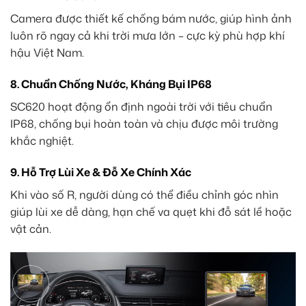
Camera được thiết kế chống bám nước, giúp hình ảnh
luôn rõ ngay cả khi trời mưa lớn – cực kỳ phù hợp khí
hậu Việt Nam.
8. Chuẩn Chống Nước, Kháng Bụi IP68
SC620 hoạt động ổn định ngoài trời với tiêu chuẩn
IP68, chống bụi hoàn toàn và chịu được môi trường
khắc nghiệt.
9. Hỗ Trợ Lùi Xe & Đỗ Xe Chính Xác
Khi vào số R, người dùng có thể điều chỉnh góc nhìn
giúp lùi xe dễ dàng, hạn chế va quẹt khi đỗ sát lề hoặc
vật cản.