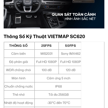
Thông Số Kỹ Thuật VIETMAP SC620
THÔNG SỐ
25FPS
50FPS
Cảm biến
MIS2031
Sony IMX462
Độ phân giải
Full HD 1080P
Full HD 1080P
WDR chống chói
100 dB
120 dB
Màn hình
Cảm ứng 5 inch
Chuẩn chống nước
IP68
Thẻ nhớ
Tối đa 256GB
Nhiệt độ hoạt động
-30°C đến 70°C