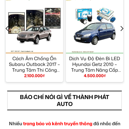
Cách Âm Chống Ồn
Dịch Vụ Độ Đèn Bi LED
Subaru Outback 2017 –
Hyundai Getz 2010 –
Trung Tâm Thi Công
Trung Tâm Nâng Cấp
Chính Hãng TPHCM
Đèn Chính Hãng
2.100.000
₫
4.500.000
₫
TPHCM
BÁO CHÍ NÓI GÌ VỀ THÀNH PHÁT
AUTO
Nhiều
trang báo và kênh truyền thông
đã nhắc đến