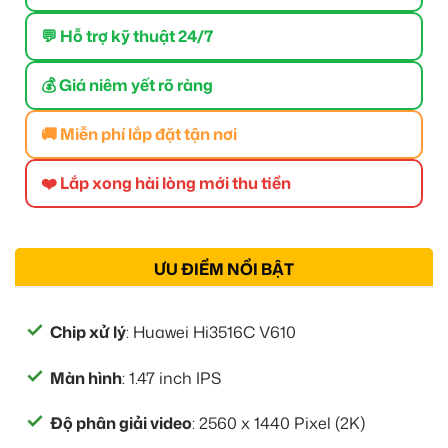
💬 Hỗ trợ kỹ thuật 24/7
💰 Giá niêm yết rõ ràng
🚚 Miễn phí lắp đặt tận nơi
❤️ Lắp xong hài lòng mới thu tiền
ƯU ĐIỂM NỔI BẬT
Chip xử lý
: Huawei Hi3516C V610
Màn hình
: 1.47 inch IPS
Độ phân giải video
: 2560 x 1440 Pixel (2K)