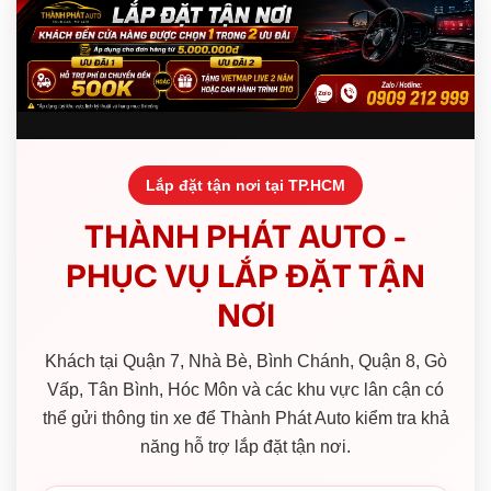
Lắp đặt tận nơi tại TP.HCM
THÀNH PHÁT AUTO -
PHỤC VỤ LẮP ĐẶT TẬN
NƠI
Khách tại Quận 7, Nhà Bè, Bình Chánh, Quận 8, Gò
Vấp, Tân Bình, Hóc Môn và các khu vực lân cận có
thể gửi thông tin xe để Thành Phát Auto kiểm tra khả
năng hỗ trợ lắp đặt tận nơi.